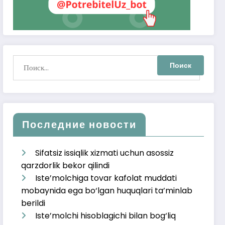
Последние новости
Sifatsiz issiqlik xizmati uchun asossiz
qarzdorlik bekor qilindi
Iste’molchiga tovar kafolat muddati
mobaynida ega bo‘lgan huquqlari ta’minlab
berildi
Iste’molchi hisoblagichi bilan bog‘liq