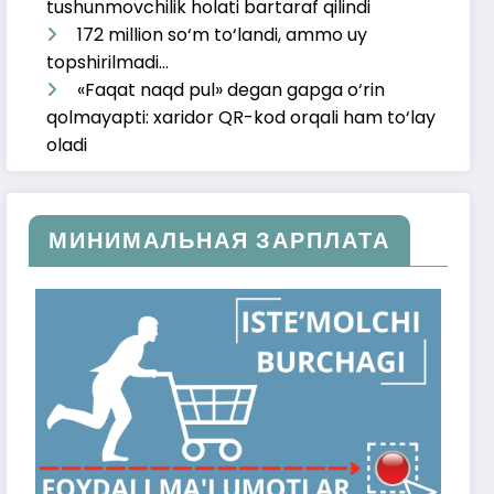
tushunmovchilik holati bartaraf qilindi
172 million so‘m to‘landi, ammo uy
topshirilmadi…
«Faqat naqd pul» degan gapga o‘rin
qolmayapti: xaridor QR-kod orqali ham to‘lay
oladi
МИНИМАЛЬНАЯ ЗАРПЛАТА