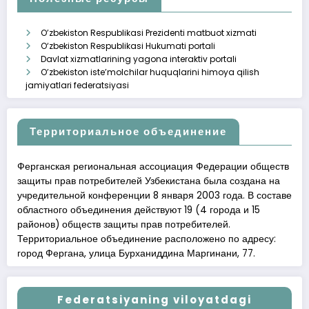
O’zbekiston Respublikasi Prezidenti matbuot xizmati
O‘zbekiston Respublikasi Hukumati portali
Davlat xizmatlarining yagona interaktiv portali
O’zbekiston iste’molchilar huquqlarini himoya qilish
jamiyatlari federatsiyasi
Территориальное объединение
Ферганская региональная ассоциация Федерации обществ
защиты прав потребителей Узбекистана была создана на
учредительной конференции 8 января 2003 года. В составе
областного объединения действуют 19 (4 города и 15
районов) обществ защиты прав потребителей.
Территориальное объединение расположено по адресу:
город Фергана, улица Бурханиддина Маргинани, 77.
Federatsiyaning viloyatdagi