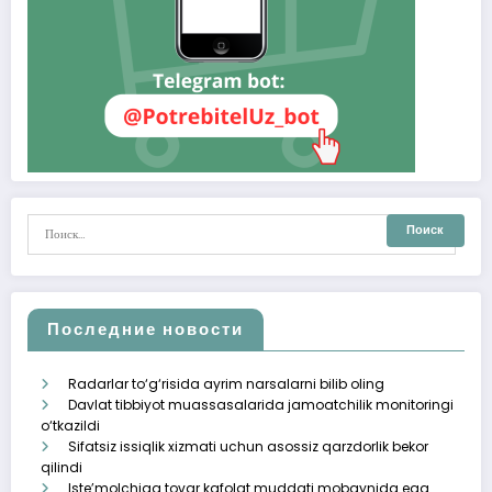
Последние новости
Radarlar to‘g‘risida ayrim narsalarni bilib oling
Davlat tibbiyot muassasalarida jamoatchilik monitoringi
o‘tkazildi
Sifatsiz issiqlik xizmati uchun asossiz qarzdorlik bekor
qilindi
Iste’molchiga tovar kafolat muddati mobaynida ega