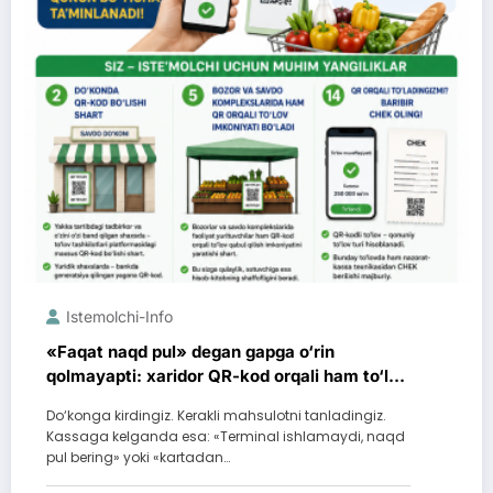
Istemolchi-Info
«Faqat naqd pul» degan gapga o‘rin
qolmayapti: xaridor QR-kod orqali ham to‘lay
oladi
Do‘konga kirdingiz. Kerakli mahsulotni tanladingiz.
Kassaga kelganda esa: «Terminal ishlamaydi, naqd
pul bering» yoki «kartadan…