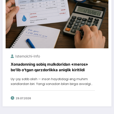
Istemolchi-Info
Xonadonning sobiq mulkdoridan «meros»
bo‘lib o‘tgan qarzdorlikka aniqlik kiritildi
Uy-joy sotib olish — inson hayotidagi eng muhim
xaridlardan biri. Yangi xonadon bilan birga avvalgi…
29.07.2026