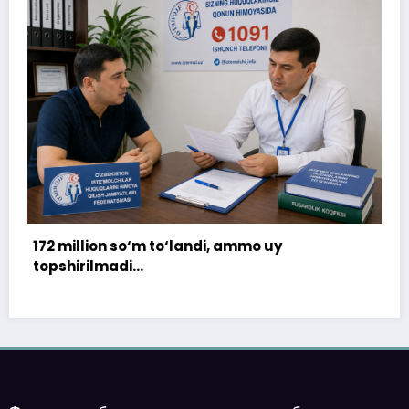
172 million so‘m to‘landi, ammo uy
topshirilmadi…