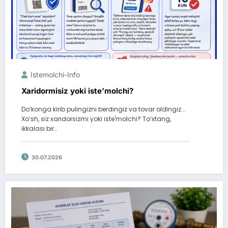
Istemolchi-Info
Xaridormisiz yoki iste’molchi?
Do‘konga kirib pulingizni berdingiz va tovar oldingiz...
Xo‘sh, siz xaridorsizmi yoki iste'molchi? To‘xtang,
ikkalasi bir…
30.07.2026