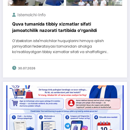
Istemolchi-Info
Quva tumanida tibbiy xizmatlar sifati
jamoatchilik nazorati tartibida o‘rganildi
O‘zbekiston iste'molchilar huquqlarini himoya qilish
jamiyatlari federatsiyasi tomonidan aholiga
ko‘rsatilayotgan tibbiy xizmatlar sifati va shaffofligini…
30.07.2026