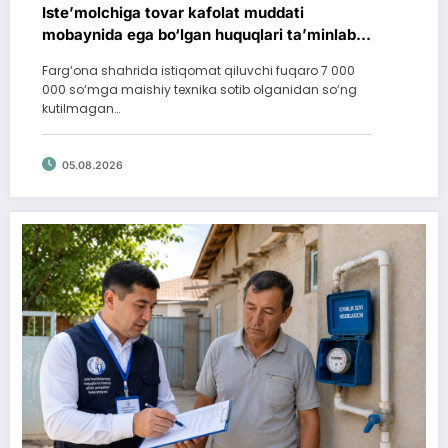
Iste’molchiga tovar kafolat muddati
mobaynida ega bo‘lgan huquqlari ta’minlab
berildi
Farg‘ona shahrida istiqomat qiluvchi fuqaro 7 000
000 so‘mga maishiy texnika sotib olganidan so‘ng
kutilmagan…
05.08.2026