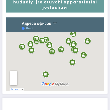
hududiy ijro etuvchi apparatlarini
joylashuvi