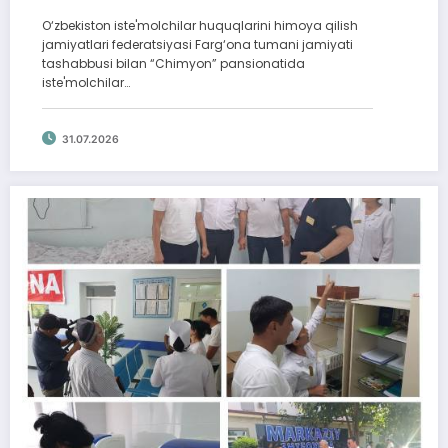
o‘tkazildi
O‘zbekiston iste'molchilar huquqlarini himoya qilish
jamiyatlari federatsiyasi Farg‘ona tumani jamiyati
tashabbusi bilan “Chimyon” pansionatida
iste'molchilar…
31.07.2026