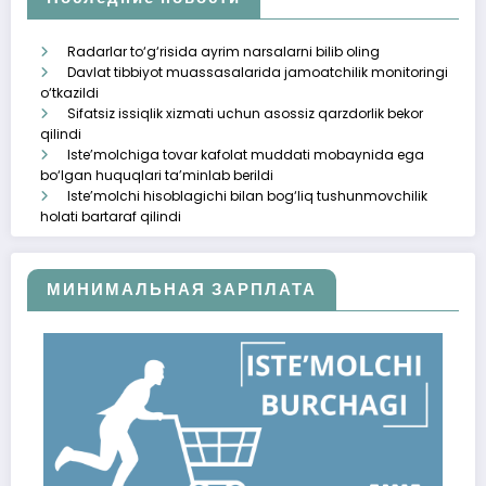
Radarlar to‘g‘risida ayrim narsalarni bilib oling
Davlat tibbiyot muassasalarida jamoatchilik monitoringi
o‘tkazildi
Sifatsiz issiqlik xizmati uchun asossiz qarzdorlik bekor
qilindi
Iste’molchiga tovar kafolat muddati mobaynida ega
bo‘lgan huquqlari ta’minlab berildi
Iste’molchi hisoblagichi bilan bog‘liq tushunmovchilik
holati bartaraf qilindi
МИНИМАЛЬНАЯ ЗАРПЛАТА