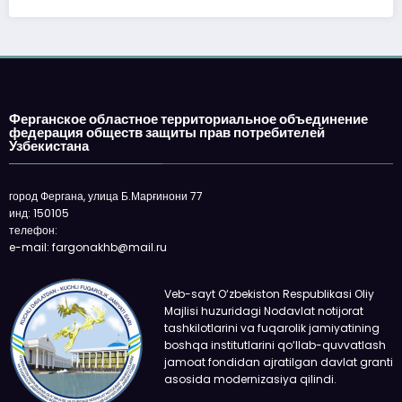
Ферганское областное территориальное объединение
федерация обществ защиты прав потребителей
Узбекистана
город Фергана, улица Б.Марғинони 77
инд: 150105
телефон:
e-mail: fargonakhb@mail.ru
Veb-sayt O‘zbekiston Respublikasi Oliy
Majlisi huzuridagi Nodavlat notijorat
tashkilotlarini va fuqarolik jamiyatining
boshqa institutlarini qo‘llab-quvvatlash
jamoat fondidan ajratilgan davlat granti
asosida modernizasiya qilindi.