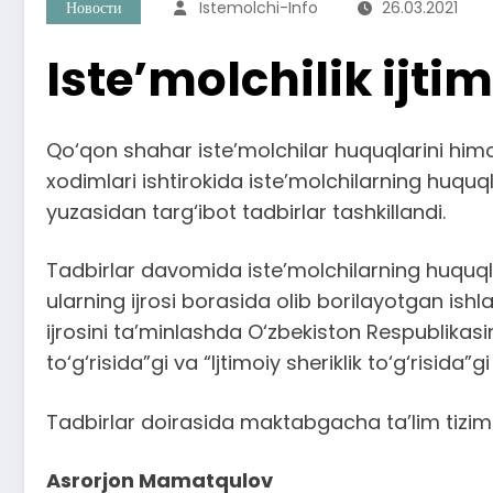
Новости
Istemolchi-Info
26.03.2021
Iste’molchilik ijti
Qo‘qon shahar iste’molchilar huquqlarini hi
xodimlari ishtirokida iste’molchilarning huquql
yuzasidan targ‘ibot tadbirlar tashkillandi.
Tadbirlar davomida iste’molchilarning huquqla
ularning ijrosi borasida olib borilayotgan ish
ijrosini ta’minlashda O‘zbekiston Respublikasi
to‘g‘risida”gi va “Ijtimoiy sheriklik to‘g‘risid
Tadbirlar doirasida maktabgacha ta’lim tizimi x
Asrorjon Mamatqulov