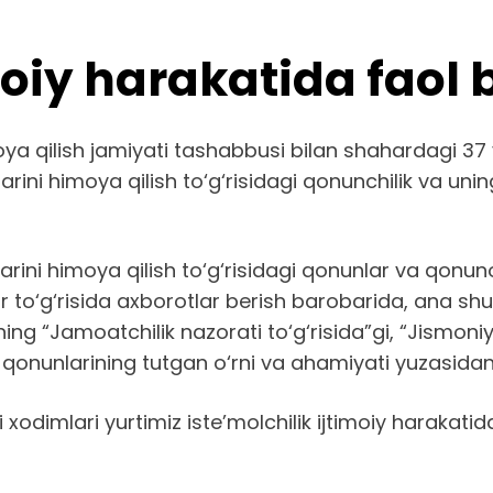
moiy harakatida faol 
moya qilish jamiyati tashabbusi bilan shahardagi 
arini himoya qilish to‘g‘risidagi qonunchilik va unin
rini himoya qilish to‘g‘risidagi qonunlar va qonu
lar to‘g‘risida axborotlar berish barobarida, ana s
ning “Jamoatchilik nazorati to‘g‘risida”gi, “Jismoni
a”gi qonunlarining tutgan o‘rni va ahamiyati yuzasidan
odimlari yurtimiz iste’molchilik ijtimoiy harakatida 