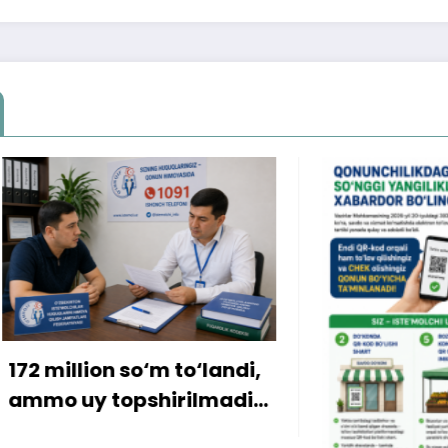
ion so‘m to‘landi,
y topshirilmadi…