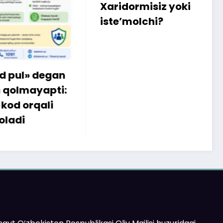
q
Xaridormisiz yoki
k
iste’molchi?
egan
apti:
li