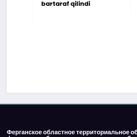
bartaraf qilindi
Ферганское областное территориальное о