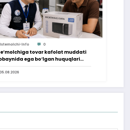
Istemolchi-Info
0
te’molchiga tovar kafolat muddati
baynida ega bo‘lgan huquqlari
’minlab berildi
05.08.2026