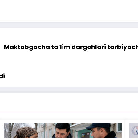
Maktabgacha ta’lim dargohlari tarbiyachi
di