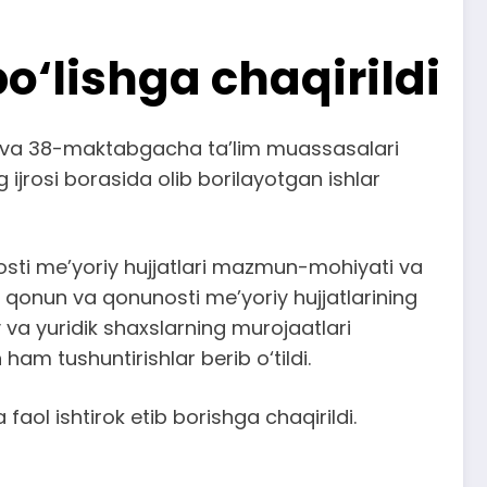
bo‘lishga chaqirildi
37 va 38-maktabgacha ta’lim muassasalari
g ijrosi borasida olib borilayotgan ishlar
nosti me’yoriy hujjatlari mazmun-mohiyati va
hu qonun va qonunosti me’yoriy hujjatlarining
y va yuridik shaxslarning murojaatlari
 ham tushuntirishlar berib o‘tildi.
faol ishtirok etib borishga chaqirildi.