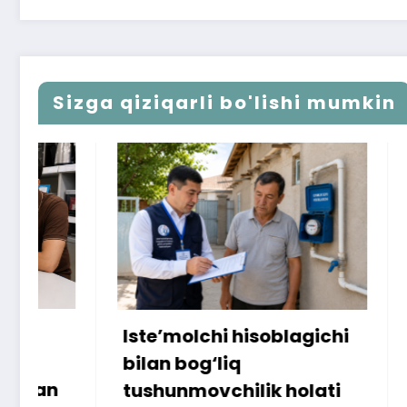
Sizga qiziqarli bo'lishi mumkin
Iste’molchi hisoblagichi
172 mill
bilan bog‘liq
ammo u
tushunmovchilik holati