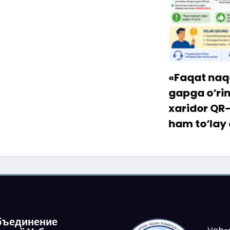
«Faqat naqd pul» d
gapga o‘rin qolmay
xaridor QR-kod orqa
ham to‘lay oladi
бъединение