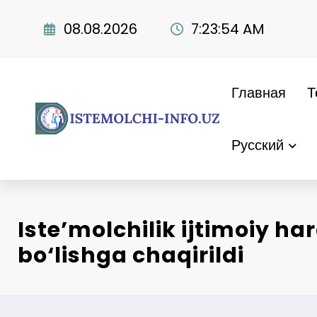
Перейти
к
08.08.2026
7:23:55 AM
содержимому
Главная
Т
Русский
Iste’molchilik ijtimoiy ha
bo‘lishga chaqirildi