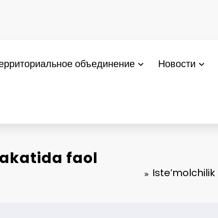
ерриториальное объединение
Новости
rakatida faol
Iste’molchilik