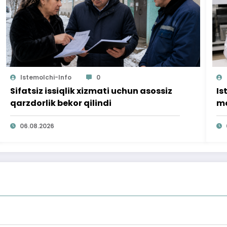
Istemolchi-Info
0
Sifatsiz issiqlik xizmati uchun asossiz
Is
qarzdorlik bekor qilindi
mo
ta
06.08.2026