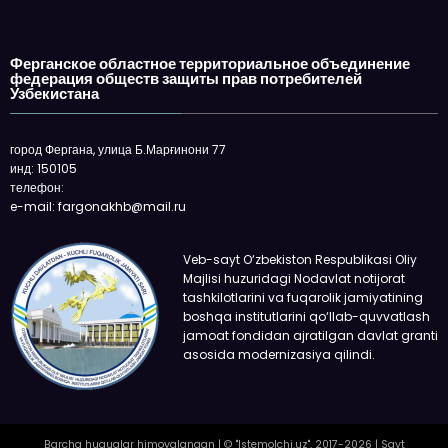
Ферганское областное территориальное объединение
федерация обществ защиты прав потребителей
Узбекистана
город Фергана, улица Б.Марғинони 77
инд: 150105
телефон:
e-mail: fargonakhb@mail.ru
Veb-sayt O‘zbekiston Respublikasi Oliy
Majlisi huzuridagi Nodavlat notijorat
tashkilotlarini va fuqarolik jamiyatining
boshqa institutlarini qo‘llab-quvvatlash
jamoat fondidan ajratilgan davlat granti
asosida modernizasiya qilindi.
Barcha huquqlar himoyalangan | © "Istemolchi.uz", 2017-2026 | Sayt