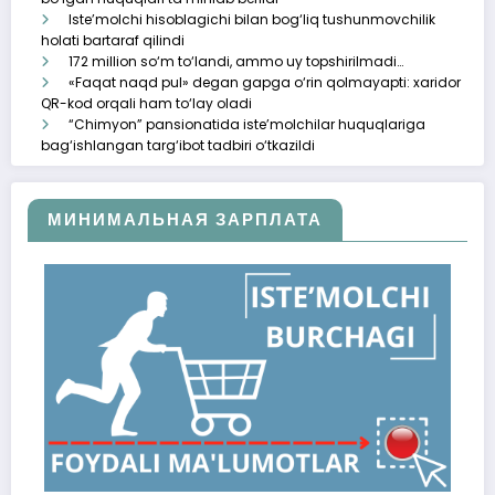
Iste’molchi hisoblagichi bilan bog‘liq tushunmovchilik
holati bartaraf qilindi
172 million so‘m to‘landi, ammo uy topshirilmadi…
«Faqat naqd pul» degan gapga o‘rin qolmayapti: xaridor
QR-kod orqali ham to‘lay oladi
“Chimyon” pansionatida iste’molchilar huquqlariga
bag‘ishlangan targ‘ibot tadbiri o‘tkazildi
МИНИМАЛЬНАЯ ЗАРПЛАТА