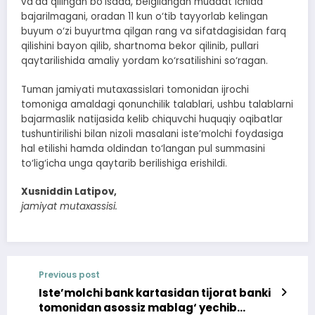
va’da qilingan bo‘lsada, belgilangan muddat ichida
bajarilmagani, oradan 11 kun o‘tib tayyorlab kelingan
buyum o‘zi buyurtma qilgan rang va sifatdagisidan farq
qilishini bayon qilib, shartnoma bekor qilinib, pullari
qaytarilishida amaliy yordam ko‘rsatilishini so‘ragan.
Tuman jamiyati mutaxassislari tomonidan ijrochi
tomoniga amaldagi qonunchilik talablari, ushbu talablarni
bajarmaslik natijasida kelib chiquvchi huquqiy oqibatlar
tushuntirilishi bilan nizoli masalani iste’molchi foydasiga
hal etilishi hamda oldindan to‘langan pul summasini
to‘lig‘icha unga qaytarib berilishiga erishildi.
Xusniddin Latipov,
jamiyat mutaxassisi.
Previous post
Iste’molchi bank kartasidan tijorat banki
tomonidan asossiz mablag‘ yechib