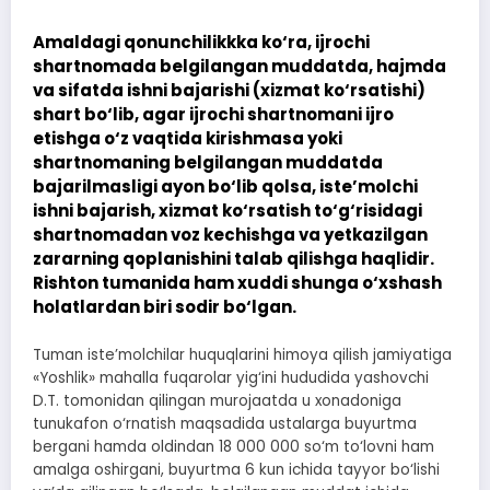
Amaldagi qonunchilikkka ko‘ra, ijrochi
shartnomada belgilangan muddatda, hajmda
va sifatda ishni bajarishi (xizmat ko‘rsatishi)
shart bo‘lib, agar ijrochi shartnomani ijro
etishga o‘z vaqtida kirishmasa yoki
shartnomaning belgilangan muddatda
bajarilmasligi ayon bo‘lib qolsa, iste’molchi
ishni bajarish, xizmat ko‘rsatish to‘g‘risidagi
shartnomadan voz kechishga va yetkazilgan
zararning qoplanishini talab qilishga haqlidir.
Rishton tumanida ham xuddi shunga o‘xshash
holatlardan biri sodir bo‘lgan.
Tuman iste’molchilar huquqlarini himoya qilish jamiyatiga
«Yoshlik» mahalla fuqarolar yig‘ini hududida yashovchi
D.T. tomonidan qilingan murojaatda u xonadoniga
tunukafon o‘rnatish maqsadida ustalarga buyurtma
bergani hamda oldindan 18 000 000 so‘m to‘lovni ham
amalga oshirgani, buyurtma 6 kun ichida tayyor bo‘lishi