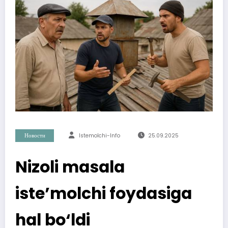
Новости
Istemolchi-Info
25.09.2025
Nizoli masala
iste’molchi foydasiga
hal bo‘ldi