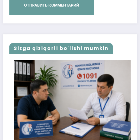
Sizga qiziqarli bo'lishi mumkin