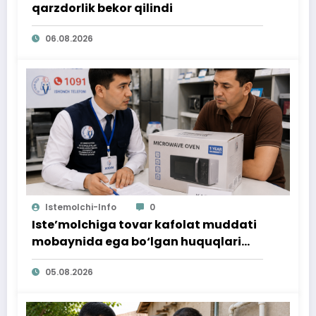
qarzdorlik bekor qilindi
06.08.2026
Istemolchi-Info
0
Iste’molchiga tovar kafolat muddati
mobaynida ega bo‘lgan huquqlari
ta’minlab berildi
05.08.2026