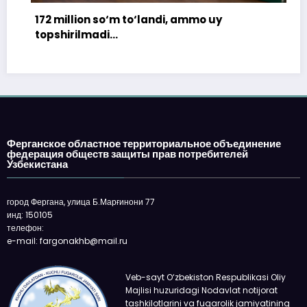
172 million so‘m to‘landi, ammo uy
topshirilmadi…
Ферганское областное территориальное объединение
федерация обществ защиты прав потребителей
Узбекистана
город Фергана, улица Б.Марғинони 77
инд: 150105
телефон:
e-mail: fargonakhb@mail.ru
Veb-sayt O‘zbekiston Respublikasi Oliy
Majlisi huzuridagi Nodavlat notijorat
tashkilotlarini va fuqarolik jamiyatining