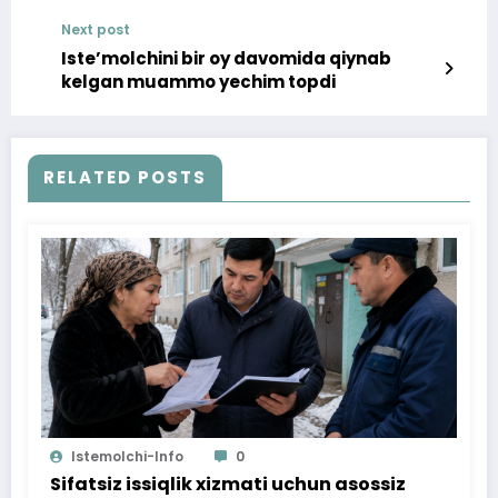
olinishi holati bartaraf qilindi
Next post
Iste’molchini bir oy davomida qiynab
kelgan muammo yechim topdi
RELATED POSTS
Istemolchi-Info
0
Sifatsiz issiqlik xizmati uchun asossiz