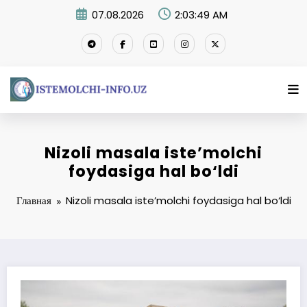
Перейти
07.08.2026
2:03:50 AM
к
содержимому
Nizoli masala iste’molchi
foydasiga hal bo‘ldi
Главная
Nizoli masala iste’molchi foydasiga hal bo‘ldi