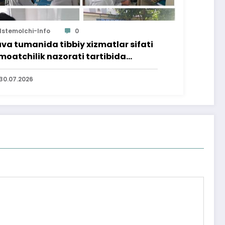
Istemolchi-Info
0
va tumanida tibbiy xizmatlar sifati
moatchilik nazorati tartibida
rganildi
30.07.2026