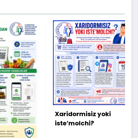
X
m
b
q
Xaridormisiz yoki
ki
iste’molchi?