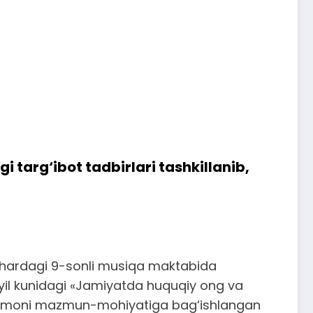
 targ‘ibot tadbirlari tashkillanib,
hahardagi 9-sonli musiqa maktabida
9 yil kunidagi «Jamiyatda huquqiy ong va
li Farmoni mazmun-mohiyatiga bag‘ishlangan