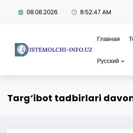
Перейти
к
08.08.2026
8:52:48 AM
содержимому
Главная
Т
Русский
Targ‘ibot tadbirlari da