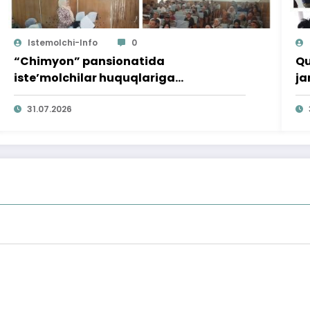
Istemolchi-Info
0
“Chimyon” pansionatida
Qu
iste’molchilar huquqlariga
ja
bag‘ishlangan targ‘ibot tadbiri
o‘
o‘tkazildi
31.07.2026