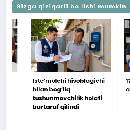
Sizga qiziqarli bo'lishi mumkin
Iste’molchi hisoblagichi
172 mill
bilan bog‘liq
ammo uy
tushunmovchilik holati
bartaraf qilindi