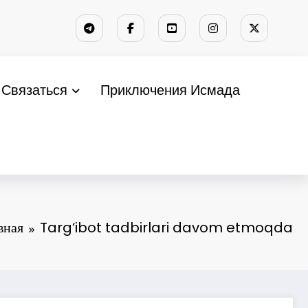
Связаться
Приключения Исмада
вная
Targ‘ibot tadbirlari davom etmoqda