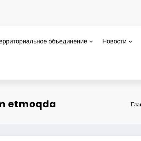
ерриториальное объединение
Новости
vom etmoqda
Гла