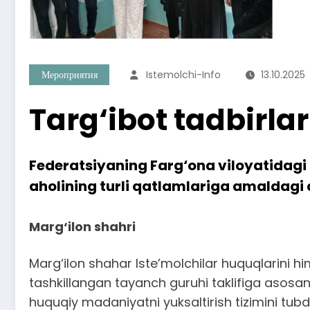
Мероприятия
Istemolchi-Info
13.10.2025
Targ‘ibot tadbirl
Federatsiyaning Farg‘ona viloyatidagi q
aholining turli qatlamlariga amaldagi 
Marg‘ilon shahri
Marg‘ilon shahar Iste’molchilar huquqlarini 
tashkillangan tayanch guruhi taklifiga asosan
huquqiy madaniyatni yuksaltirish tizimini tu