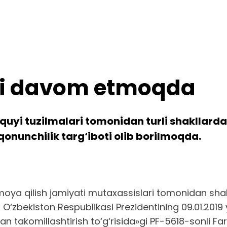
ari davom etmoqda
uyi tuzilmalari tomonidan turli shakllardagi
qonunchilik targ‘iboti olib borilmoqda.
himoya qilish jamiyati mutaxassislari tomonidan s
 O‘zbekiston Respublikasi Prezidentining 09.01.201
bdan takomillashtirish to‘g‘risida»gi PF-5618-son