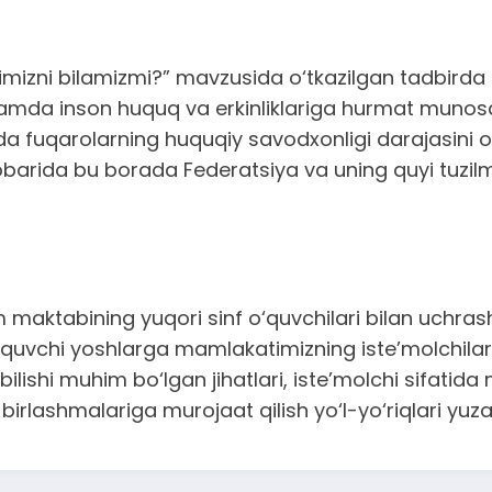
mizni bilamizmi?” mavzusida o‘tkazilgan tadbirda s
amda inson huquq va erkinliklariga hurmat munosab
da fuqarolarning huquqiy savodxonligi darajasini os
barida bu borada Federatsiya va uning quyi tuzilm
maktabining yuqori sinf o‘quvchilari bilan uchras
 o‘quvchi yoshlarga mamlakatimizning iste’molchilarn
r bilishi muhim bo‘lgan jihatlari, iste’molchi sifa
irlashmalariga murojaat qilish yo‘l-yo‘riqlari yuzas