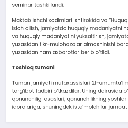
seminar tashkillandi.
Maktab ishchi xodimlari ishtirokida va “Huquqi
isloh qilish, jamiyatda huquqiy madaniyatni h
va huquqiy madaniyatini yuksaltirish, jamiyat
yuzasidan fikr-mulohazalar almashinishi baro
yuzasidan ham axborotlar berib o‘tildi.
Toshloq tumani
Tuman jamiyati mutaxassislari 21-umumta’lim 
targ‘ibot tadbiri o‘tkazdilar. Uning doirasida
qonunchiligi asoslari, qonunchilikning yoshla
idoralariga, shuningdek iste’molchilar jamoat b