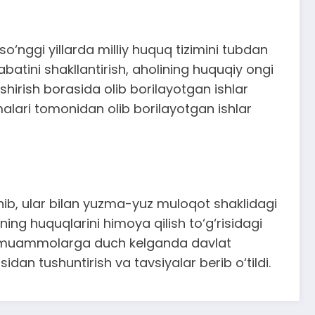
o‘nggi yillarda milliy huquq tizimini tubdan
atini shakllantirish, aholining huquqiy ongi
hirish borasida olib borilayotgan ishlar
alari tomonidan olib borilayotgan ishlar
hib, ular bilan yuzma-yuz muloqot shaklidagi
ing huquqlarini himoya qilish to‘g‘risidagi
tida muammolarga duch kelganda davlat
idan tushuntirish va tavsiyalar berib o‘tildi.