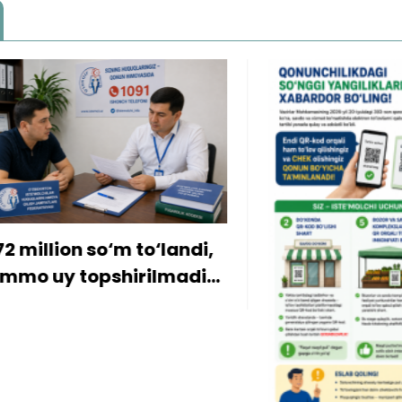
ion so‘m to‘landi,
 topshirilmadi…