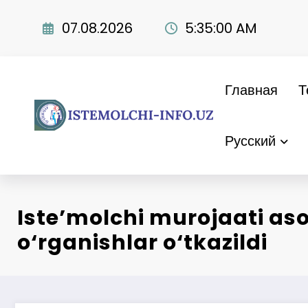
Перейти
к
07.08.2026
5:35:01 AM
содержимому
Главная
Т
Русский
Iste’molchi murojaati as
o‘rganishlar o‘tkazildi