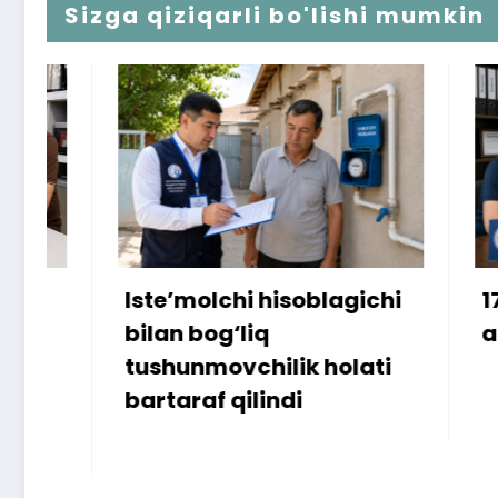
Sizga qiziqarli bo'lishi mumkin
Iste’molchi hisoblagichi
172 mill
bilan bog‘liq
ammo u
tushunmovchilik holati
bartaraf qilindi