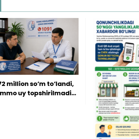
ion so‘m to‘landi,
y topshirilmadi…