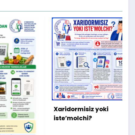
X
m
b
q
Xaridormisiz yoki
k
iste’molchi?