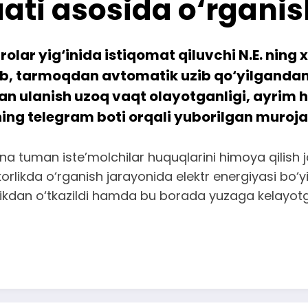
ati asosida o‘rganish
lar yig‘inida istiqomat qiluvchi N.E. ning
ib, tarmoqdan avtomatik uzib qo‘yilgandan
an ulanish uzoq vaqt olayotganligi, ayrim
ing telegram boti orqali yuborilgan murojaa
‘ona tuman iste’molchilar huquqlarini himoya qilish
rlikda o‘rganish jarayonida elektr energiyasi bo‘yi
‘rikdan o‘tkazildi hamda bu borada yuzaga kelayot