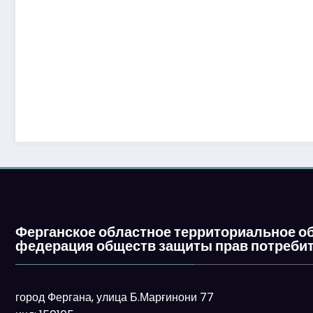
Ферганское областное территориальное о
федерация обществ защиты прав потребит
город Фергана, улица Б.Марғинони 77