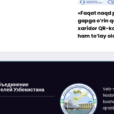
«Faqat naqd pul» d
gapga o‘rin qolmay
xaridor QR-kod orqa
ham to‘lay oladi
бъединение
Veb-s
елей Узбекистана
Nodav
boshq
ajrat