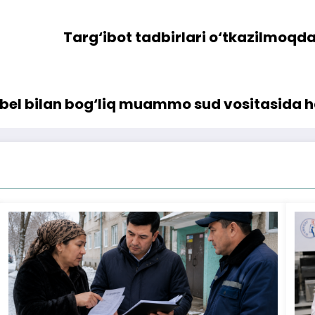
Targ‘ibot tadbirlari o‘tkazilmoqda
l bilan bog‘liq muammo sud vositasida hal