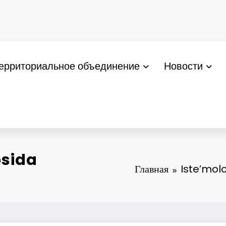
ерриториальное объединение
Новости
osida
Главная
Iste’molc