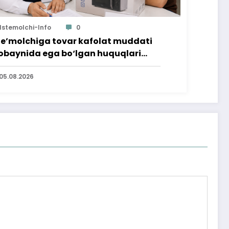
Istemolchi-Info
0
te’molchiga tovar kafolat muddati
baynida ega bo‘lgan huquqlari
’minlab berildi
05.08.2026