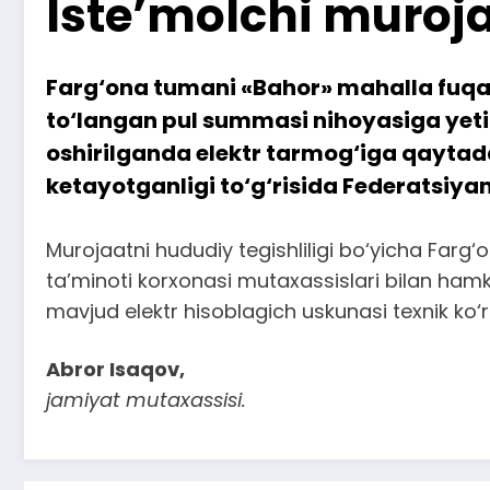
Iste’molchi muroja
Farg‘ona tumani «Bahor» mahalla fuqaro
to‘langan pul summasi nihoyasiga yet
oshirilganda elektr tarmog‘iga qaytad
ketayotganligi to‘g‘risida Federatsiyan
Murojaatni hududiy tegishliligi bo‘yicha Farg
ta’minoti korxonasi mutaxassislari bilan hamko
mavjud elektr hisoblagich uskunasi texnik ko
Abror Isaqov,
jamiyat mutaxassisi.