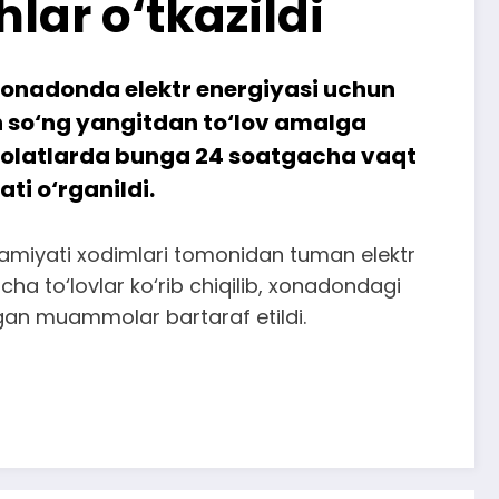
lar o‘tkazildi
 xonadonda elektr energiyasi uchun
 so‘ng yangitdan to‘lov amalga
 holatlarda bunga 24 soatgacha vaqt
ti o‘rganildi.
 jamiyati xodimlari tomonidan tuman elektr
cha to‘lovlar ko‘rib chiqilib, xonadondagi
gan muammolar bartaraf etildi.