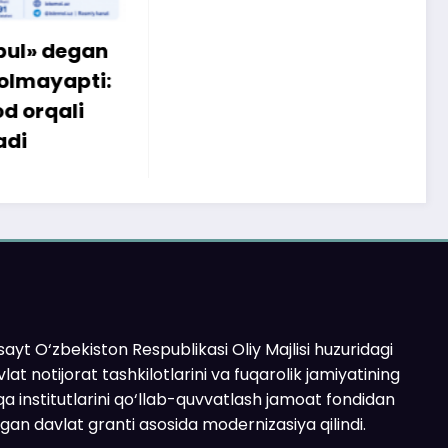
egan
apti:
li
ayt O‘zbekiston Respublikasi Oliy Majlisi huzuridagi
lat notijorat tashkilotlarini va fuqarolik jamiyatining
a institutlarini qo‘llab-quvvatlash jamoat fondidan
ilgan davlat granti asosida modernizasiya qilindi.