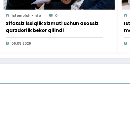
Istemolchi-Info
0
Sifatsiz issiqlik xizmati uchun asossiz
Is
qarzdorlik bekor qilindi
mo
ta
06.08.2026