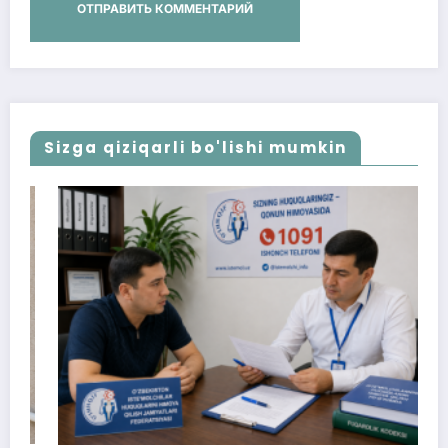
Sizga qiziqarli bo'lishi mumkin