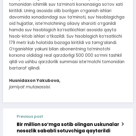
tomonidan ichimlik suv ta’minoti korxonasiga so‘rov xati
kiritildi. Uning asosida olib borilgan o‘rganish ishlari
davomida xonadondagi suv ta’minoti, suv hisoblagichga
oid hujjatlar, iste’molchining oilaviy sharoiti o‘rganildi
hamda suv hisoblagich ko‘rsatkichlari asosida qayta
hisob-kitob ishlari o‘tkazildi. Suv hisoblagich ko‘rsatkichi
179 metr kub holatida bazaga kiritildi va tamg‘alandi.
O‘rganishlar yakuni bilan abonentning ta’minotchi
korxona oldidagi real qarzdorligi 500 000 so‘mni tashkil
qildi va ushbu qarzdorlik summasi iste’molchi tomonidan
bartaraf qilindi.
Husnidaxon Yakubova,
jamiyat mutaxassisi.
Previous post
Bir million so‘mga sotib olingan uskunalar
nosozlik sababli sotuvchiga qaytarildi