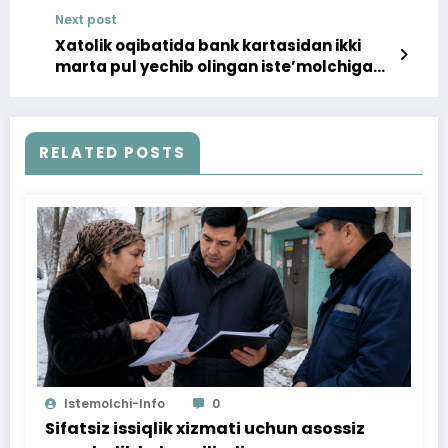
Next post
Xatolik oqibatida bank kartasidan ikki
marta pul yechib olingan iste’molchiga
ortiqcha yechilgan pul summasi
qaytarildi
RELATED POSTS
Istemolchi-Info
0
Sifatsiz issiqlik xizmati uchun asossiz