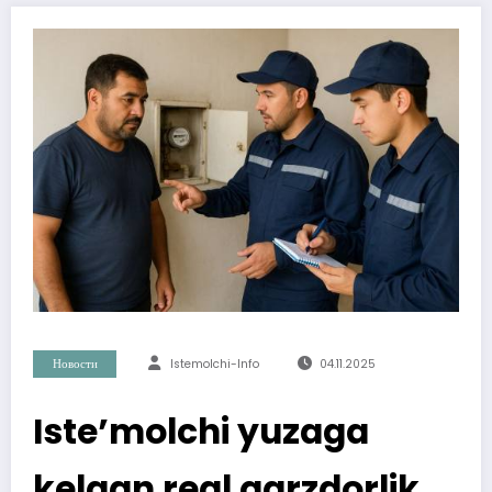
Новости
Istemolchi-Info
04.11.2025
Iste’molchi yuzaga
kelgan real qarzdorlik