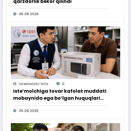
qarzdorlik bekor qilindi
06.08.2026
Istemolchi-Info
0
Iste’molchiga tovar kafolat muddati
mobaynida ega bo‘lgan huquqlari
ta’minlab berildi
05.08.2026