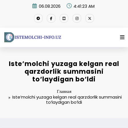
Перейти
06.08.2026
4:41:23 AM
к
содержимому
Iste’molchi yuzaga kelgan real
qarzdorlik summasini
to‘laydigan bo‘ldi
Главная
Iste’molchi yuzaga kelgan real qarzdorlik summasini
to‘laydigan bo‘ldi