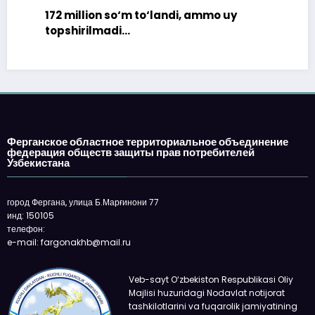
172 million so‘m to‘landi, ammo uy
topshirilmadi…
Ферганское областное территориальное объединение
федерация обществ защиты прав потребителей
Узбекистана
город Фергана, улица Б.Марғинони 77
инд: 150105
телефон:
e-mail: fargonakhb@mail.ru
Veb-sayt O‘zbekiston Respublikasi Oliy
Majlisi huzuridagi Nodavlat notijorat
tashkilotlarini va fuqarolik jamiyatining