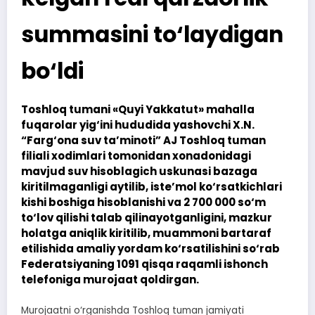
summasini to‘laydigan
bo‘ldi
Toshloq tumani «Quyi Yakkatut» mahalla
fuqarolar yig‘ini hududida yashovchi X.N.
“Farg‘ona suv ta’minoti” AJ Toshloq tuman
filiali xodimlari tomonidan xonadonidagi
mavjud suv hisoblagich uskunasi bazaga
kiritilmaganligi aytilib, iste’mol ko‘rsatkichlari
kishi boshiga hisoblanishi va 2 700 000 so‘m
to‘lov qilishi talab qilinayotganligini, mazkur
holatga aniqlik kiritilib, muammoni bartaraf
etilishida amaliy yordam ko‘rsatilishini so‘rab
Federatsiyaning 1091 qisqa raqamli ishonch
telefoniga murojaat qoldirgan.
Murojaatni o‘rganishda Toshloq tuman jamiyati