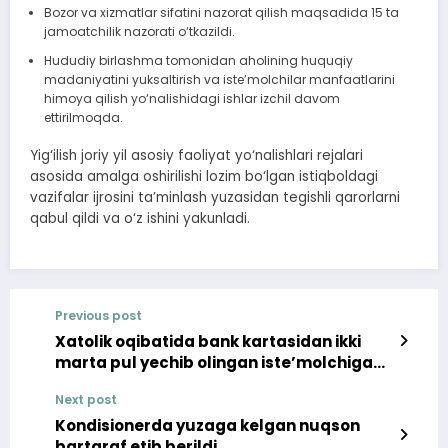
Bozor va xizmatlar sifatini nazorat qilish maqsadida 15 ta
jamoatchilik nazorati o‘tkazildi.
Hududiy birlashma tomonidan aholining huquqiy
madaniyatini yuksaltirish va iste’molchilar manfaatlarini
himoya qilish yo‘nalishidagi ishlar izchil davom
ettirilmoqda.
Yig‘ilish joriy yil asosiy faoliyat yo‘nalishlari rejalari
asosida amalga oshirilishi lozim bo‘lgan istiqboldagi
vazifalar ijrosini ta’minlash yuzasidan tegishli qarorlarni
qabul qildi va o‘z ishini yakunladi.
Previous post
Xatolik oqibatida bank kartasidan ikki
marta pul yechib olingan iste’molchiga
ortiqcha yechilgan pul summasi
Next post
qaytarildi
Kondisionerda yuzaga kelgan nuqson
bartaraf etib berildi