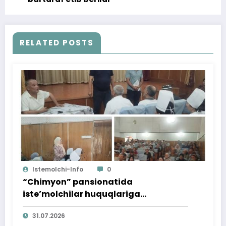
RELATED POSTS
Istemolchi-Info
0
“Chimyon” pansionatida
iste’molchilar huquqlariga
bag‘ishlangan targ‘ibot tadbiri
31.07.2026
o‘tkazildi