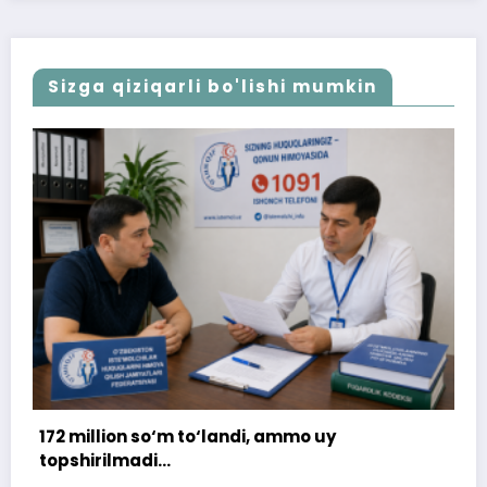
Sizga qiziqarli bo'lishi mumkin
uy