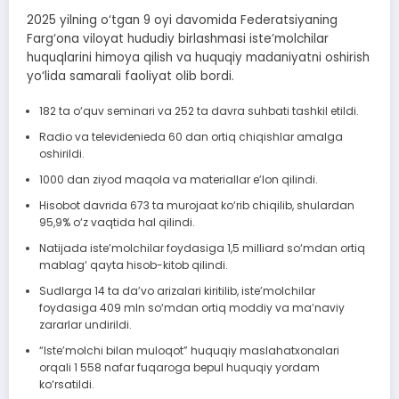
2025 yilning o‘tgan 9 oyi davomida Federatsiyaning
Farg‘ona viloyat hududiy birlashmasi iste’molchilar
huquqlarini himoya qilish va huquqiy madaniyatni oshirish
yo‘lida samarali faoliyat olib bordi.
182 ta o‘quv seminari va 252 ta davra suhbati tashkil etildi.
Radio va televidenieda 60 dan ortiq chiqishlar amalga
oshirildi.
1000 dan ziyod maqola va materiallar e’lon qilindi.
Hisobot davrida 673 ta murojaat ko‘rib chiqilib, shulardan
95,9% o‘z vaqtida hal qilindi.
Natijada iste’molchilar foydasiga 1,5 milliard so‘mdan ortiq
mablag‘ qayta hisob-kitob qilindi.
Sudlarga 14 ta da’vo arizalari kiritilib, iste’molchilar
foydasiga 409 mln so‘mdan ortiq moddiy va ma’naviy
zararlar undirildi.
“Iste’molchi bilan muloqot” huquqiy maslahatxonalari
orqali 1 558 nafar fuqaroga bepul huquqiy yordam
ko‘rsatildi.