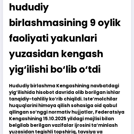
hududiy
birlashmasining 9 oylik
faoliyati yakunlari
yuzasidan kengash
yig‘ilishi bo‘lib o‘tdi
Hududiy birlashma Kengashining navbatdagi
yig‘ilishida hisobot davrida olib borilgan ishlar
tanqidiy-tahliliy ko‘rib chiqildi. Iste’molchilar
huquqlarini himoya qilish sohasiga oid qabul
qilingan so‘nggi normativ hujjatlar, Federatsiya
Kengashining 15.10.2025 yildagi majlisi bilan
belgilab berilgan vazifalar ijrosini ta’minlash
yuzasidan tegishli topshiriq, tavsiya va