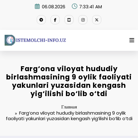
Перейти
06.08.2026
7:33:42 AM
к
содержимому
Farg‘ona viloyat hududiy
birlashmasining 9 oylik faoliyati
yakunlari yuzasidan kengash
yig‘ilishi bo‘lib o‘tdi
Главная
Farg‘ona viloyat hududiy birlashmasining 9 oylik
faoliyati yakunlari yuzasidan kengash yig‘ilishi bo‘lib o‘tdi