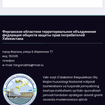
«Faqat naqd pul» degan gapga o‘rin
qolmayapti: xaridor QR-kod orqali ha
oladi