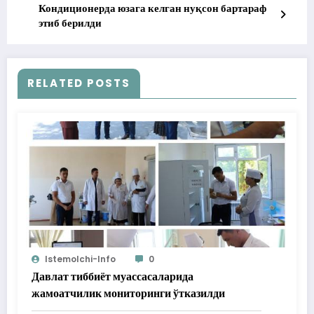
Кондиционерда юзага келган нуқсон бартараф
этиб берилди
RELATED POSTS
Istemolchi-Info
0
Давлат тиббиёт муассасаларида
жамоатчилик мониторинги ўтказилди