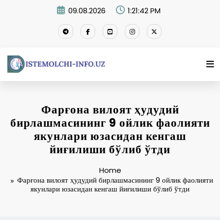
Skip
09.08.2026
1:21:43 PM
to
content
Фарғона вилоят ҳудудий
бирлашмасининг 9 ойлик фаолияти
якунлари юзасидан кенгаш
йиғилиши бўлиб ўтди
Home
Фарғона вилоят ҳудудий бирлашмасининг 9 ойлик фаолияти
якунлари юзасидан кенгаш йиғилиши бўлиб ўтди