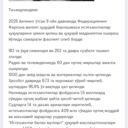
Таъкидландики:
2025 йилнинг ўтган 9 ойи давомида Федерациянинг
Фарғона вилоят ҳудудий бирлашмаси истеъмолчилар
ҳуқуқларини ҳимоя қилиш ва ҳуқуқий маданиятни ошириш
йўлида самарали фаолият олиб борди.
182 та ўқув семинари ва 252 та давра суҳбати ташкил
этилди.
Радио ва телевидениеда 60 дан ортиқ чиқишлар амалга
оширилди.
1000 дан зиёд мақола ва материаллар эълон қилинди.
Ҳисобот даврида 673 та мурожаат кўриб чиқилиб,
шулардан 95,9% ўз вақтида ҳал қилинди.
Натижада истеъмолчилар фойдасига 1,5 миллиард
сўмдан ортиқ маблағ қайта ҳисоб-китоб қилинди.
Судларга 14 та даъво аризалари киритилиб,
истеъмолчилар фойдасига 409 млн сўмдан ортиқ моддий
ва маънавий зарарлар ундирилди.
“Истеъмолчи билан мулоқот” ҳуқуқий маслаҳатхоналари