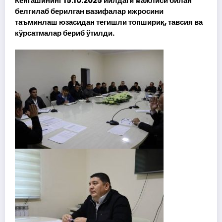
Кенгашининг 15.10.2025 йилдаги мажлиси билан
белгилаб берилган вазифалар ижросини
таъминлаш юзасидан тегишли топшириқ, тавсия ва
кўрсатмалар бериб ўтилди.