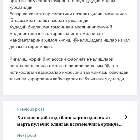
орқали 1 558 нафар фуқарога бепул ҳуқуқий ёрдам
кўрсатилди.
Бозор ва хизматлар сифатини назорат қилиш мақсадида
15 та жамоатчилик назорати ўтказилди.
Ҳудудий бирлашма томонидан аҳолининг ҳуқуқий
маданиятини юксалтириш ва истеъмолчилар
манфаатларини ҳимоя қилиш йўналишидаги ишлар изчил
давом эттирилмоқда.
Йиғилиш жорий йил асосий фаолият ё‘налишлари
режалари асосида амалга оширилиши лозим бўлган
истиқболдаги вазифалар ижросини таъминлаш юзасидан
тегишли қарорларни қабул қилди ва ўз ишини якунлади.
Previous post
Хатолик оқибатида банк картасидан икки
марта пул ечиб олинган истеъмолчига ортиқча
ечилган пул суммаси қайтарилди
Next post