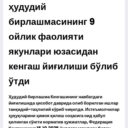
ҳудудий
бирлашмасининг 9
ойлик фаолияти
якунлари юзасидан
кенгаш йиғилиши бўлиб
ўтди
Ҳудудий бирлашма Кенгашининг навбатдаги
йиғилишида ҳисобот даврида олиб борилган ишлар
танқидий-таҳлилий кўриб чиқилди. Истеъмолчилар
ҳуқуқларини ҳимоя қилиш соҳасига оид қабул
қилинган сўнгги норматив ҳужжатлар, Федерация