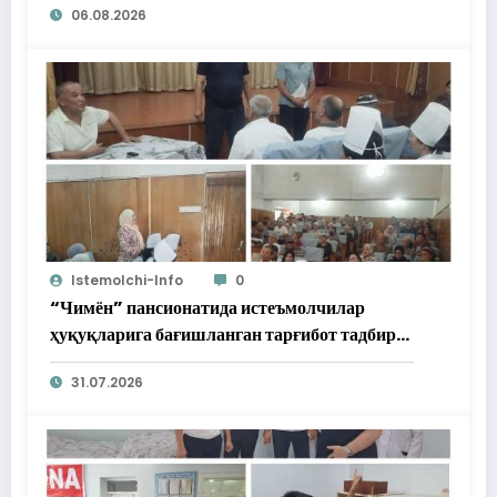
06.08.2026
Istemolchi-Info
0
“Чимён” пансионатида истеъмолчилар
ҳуқуқларига бағишланган тарғибот тадбири
ўтказилди
31.07.2026