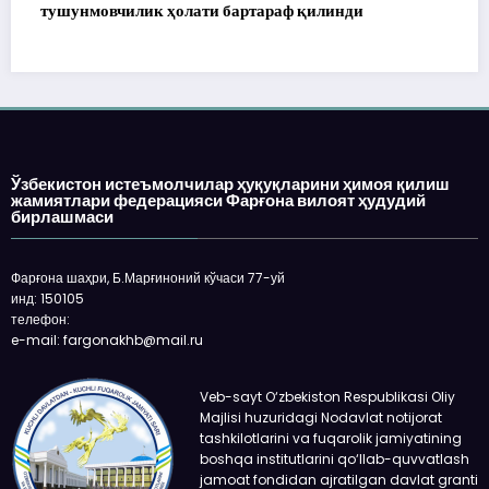
ф қилинди
Ўзбекистон истеъмолчилар ҳуқуқларини ҳимоя қилиш
жамиятлари федерацияси Фарғона вилоят ҳудудий
бирлашмаси
Фарғона шаҳри, Б.Марғиноний кўчаси 77-уй
инд: 150105
телефон:
e-mail: fargonakhb@mail.ru
Veb-sayt O‘zbekiston Respublikasi Oliy
Majlisi huzuridagi Nodavlat notijorat
tashkilotlarini va fuqarolik jamiyatining
boshqa institutlarini qo‘llab-quvvatlash
jamoat fondidan ajratilgan davlat granti
asosida modernizasiya qilindi.