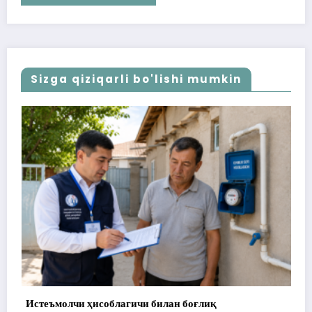
Sizga qiziqarli bo'lishi mumkin
боғлиқ
172 миллион сўм тўланди, аммо уй 