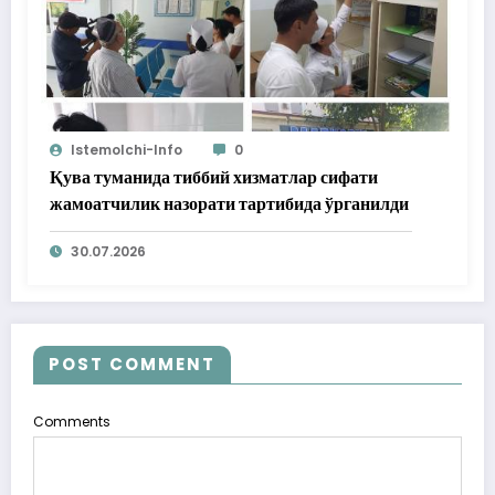
Istemolchi-Info
0
Қува туманида тиббий хизматлар сифати
жамоатчилик назорати тартибида ўрганилди
30.07.2026
POST COMMENT
Comments