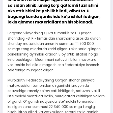
so‘zidan olinib, uning ko‘p qatlamli tuzilishini
aks ettirishini ko‘pchilik biladi, albatta. U
bugungi kunda qurilishda ko‘p ishlatiladigan,
lekin qimmat materiallardan hisoblanadi.
Farg‘ona viloyatining Quva tumanilik Yo.U. Qo‘qon
shahridagi «B. P.» firmasidan shartnoma asosida aynan
shunday materialdan umumiy summasi 111 700 000
so‘mga teng miqdorda xarid qilgan. Lekin xarid qilingan
panellarning ayrimlari oradan 8 oy o‘tib sifatsiz holga
kela boshlagan. Muammoni sotuvchi bilan muzokara
vositasida hal qila olmagach esa Federatsiya ishonch
telefoniga murojaat qilgan.
Murojaatni Federatsiyaning Qo‘qon shahar jamiyati
mutaxassislari tomonidan o‘rganilishi jarayonida
sotuvchiga rasmiy so‘rov xati kiritilgach, sotuvchi vakili
iste’molchi manzilida bo‘lib, murojaatda keltirilgan vajlarni
o‘rgandi. O‘rganish natijasida iste’molchi tomonidan
ko‘rilgan zarar summasi 22 340 000 so‘mga tengligi
hisob-kitob qilindi va yetkazilgan zararni to‘liq qoplab