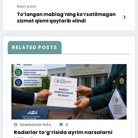
Next post
To‘langan mablag‘ning ko‘rsatilmagan
xizmat qismi qaytarib olindi
RELATED POSTS
Istemolchi-Info
0
Radarlar to‘g‘risida ayrim narsalarni