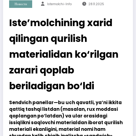
Новости
Istemolchi-Info
28.11.2025
Iste’molchining xarid
qilingan qurilish
materialidan ko‘rilgan
zarari qoplab
beriladigan bo‘ldi
Sendvich panellar—bu uch qavatli, ya’ni ikkita
qattiq tashqi listdan (masalan, rux moddasi
qoplangan po‘latdan) va ular orasidagi
issiqlikni saqlovchi materialdan iborat qurilish
materiali ekanligini, material nomi ham
shundan kelib chiqib inglizcha «sandwich»