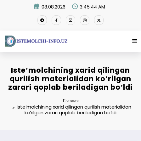
Перейти
08.08.2026
3:45:45 AM
к
содержимому
Iste’molchining xarid qilingan
qurilish materialidan ko‘rilgan
zarari qoplab beriladigan bo‘ldi
Главная
Iste’molchining xarid qilingan qurilish materialidan
ko‘rilgan zarari qoplab beriladigan bo‘ldi