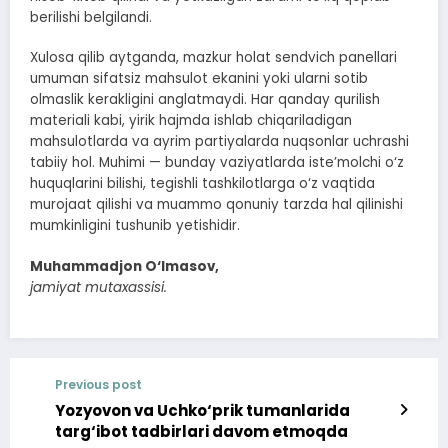
berilishi belgilandi.
Xulosa qilib aytganda, mazkur holat sendvich panellari
umuman sifatsiz mahsulot ekanini yoki ularni sotib
olmaslik kerakligini anglatmaydi. Har qanday qurilish
materiali kabi, yirik hajmda ishlab chiqariladigan
mahsulotlarda va ayrim partiyalarda nuqsonlar uchrashi
tabiiy hol. Muhimi — bunday vaziyatlarda iste’molchi o‘z
huquqlarini bilishi, tegishli tashkilotlarga o‘z vaqtida
murojaat qilishi va muammo qonuniy tarzda hal qilinishi
mumkinligini tushunib yetishidir.
Muhammadjon O‘lmasov,
jamiyat mutaxassisi.
Previous post
Yozyovon va Uchko‘prik tumanlarida
targ‘ibot tadbirlari davom etmoqda