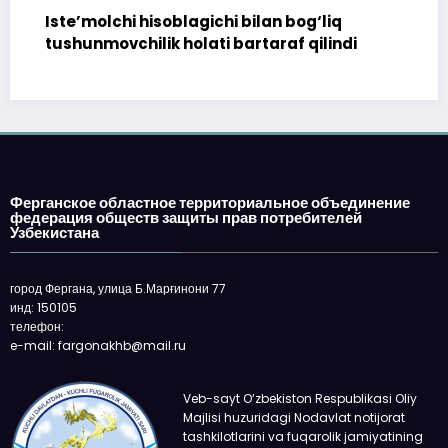
Iste’molchi hisoblagichi bilan bog‘liq
172 
tushunmovchilik holati bartaraf qilindi
top
Ферганское областное территориальное объединение
федерация обществ защиты прав потребителей
Узбекистана
город Фергана, улица Б.Марғинони 77
инд: 150105
телефон:
e-mail: fargonakhb@mail.ru
Veb-sayt O‘zbekiston Respublikasi Oliy
Majlisi huzuridagi Nodavlat notijorat
tashkilotlarini va fuqarolik jamiyatining