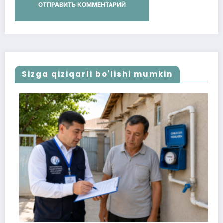
Sizga qiziqarli bo'lishi mumkin