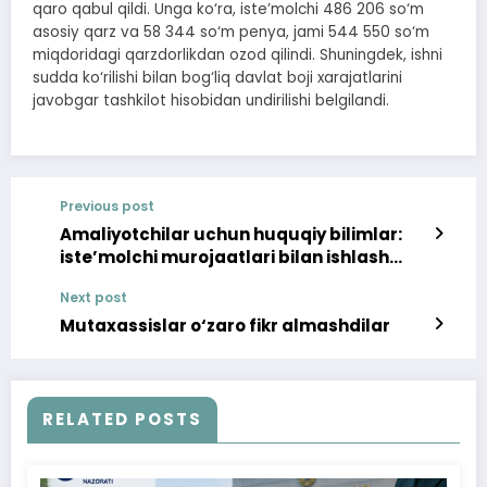
qaro qabul qildi. Unga ko‘ra, iste’molchi 486 206 so‘m
asosiy qarz va 58 344 so‘m penya, jami 544 550 so‘m
miqdoridagi qarzdorlikdan ozod qilindi. Shuningdek, ishni
sudda ko‘rilishi bilan bog‘liq davlat boji xarajatlarini
javobgar tashkilot hisobidan undirilishi belgilandi.
Previous post
Amaliyotchilar uchun huquqiy bilimlar:
iste’molchi murojaatlari bilan ishlash
tartibi o‘rgatildi
Next post
Mutaxassislar o‘zaro fikr almashdilar
RELATED POSTS