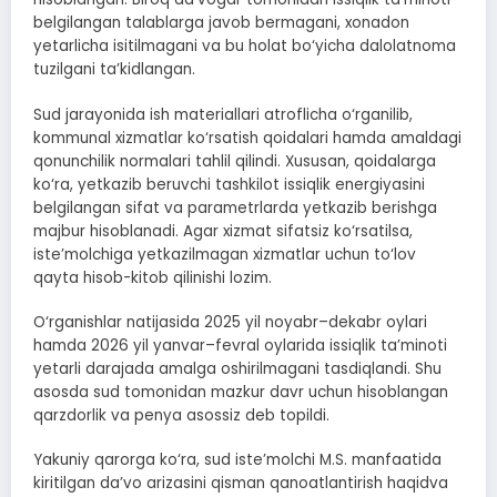
belgilangan talablarga javob bermagani, xonadon
yetarlicha isitilmagani va bu holat bo‘yicha dalolatnoma
tuzilgani ta’kidlangan.
Sud jarayonida ish materiallari atroflicha o‘rganilib,
kommunal xizmatlar ko‘rsatish qoidalari hamda amaldagi
qonunchilik normalari tahlil qilindi. Xususan, qoidalarga
ko‘ra, yetkazib beruvchi tashkilot issiqlik energiyasini
belgilangan sifat va parametrlarda yetkazib berishga
majbur hisoblanadi. Agar xizmat sifatsiz ko‘rsatilsa,
iste’molchiga yetkazilmagan xizmatlar uchun to‘lov
qayta hisob-kitob qilinishi lozim.
O‘rganishlar natijasida 2025 yil noyabr–dekabr oylari
hamda 2026 yil yanvar–fevral oylarida issiqlik ta’minoti
yetarli darajada amalga oshirilmagani tasdiqlandi. Shu
asosda sud tomonidan mazkur davr uchun hisoblangan
qarzdorlik va penya asossiz deb topildi.
Yakuniy qarorga ko‘ra, sud iste’molchi M.S. manfaatida
kiritilgan da’vo arizasini qisman qanoatlantirish haqidva