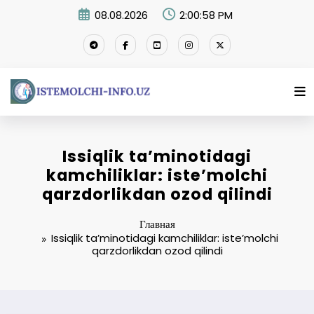
Перейти
08.08.2026
2:00:59 PM
к
содержимому
Issiqlik ta’minotidagi
kamchiliklar: iste’molchi
qarzdorlikdan ozod qilindi
Главная
Issiqlik ta’minotidagi kamchiliklar: iste’molchi
qarzdorlikdan ozod qilindi