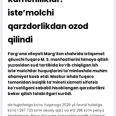
iste’molchi
qarzdorlikdan ozod
qilindi
Farg‘ona viloyati Marg‘ilon shahrida istiqomat
qiluvchi fuqaro M. S. manfaatlarini himoya qilish
yuzasidan sud tartibida ko‘rib chiqilgan ish
iste’molchilar huquqlarini ta’minlashda muhim
ahamiyat kasb etdi. Mazkur ishda fuqaro
tomonidan issiqlik ta’minoti xizmati sifatsiz
ko‘rsatilgani sababli hisoblangan qarzdorlikni
bekor qilish talabi ilgari surildi.
Ish hujjatlariga ko‘ra, fuqaroga 2026 yil fevral holatiga
ko‘ra 1 297 733 so‘m asosiy qarz va 413 298 so‘m penya
hisoblangan. Biroq da’vogar tomonidan issiqlik ta’minoti