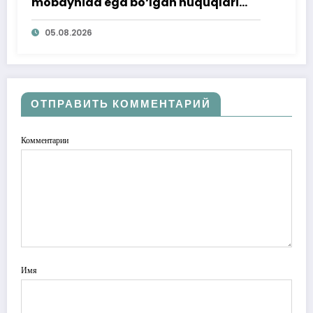
mobaynida ega bo‘lgan huquqlari
ta’minlab berildi
05.08.2026
ОТПРАВИТЬ КОММЕНТАРИЙ
Комментарии
Имя