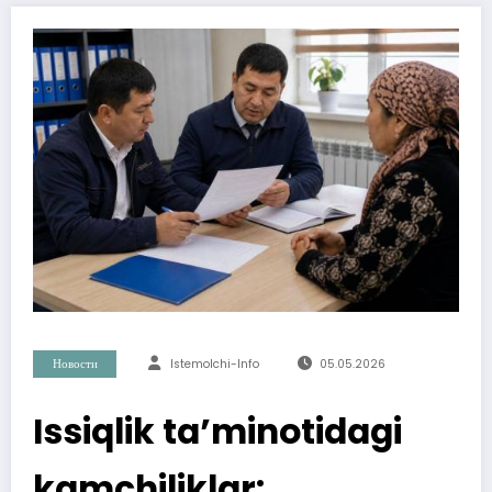
Новости
Istemolchi-Info
05.05.2026
Issiqlik ta’minotidagi
kamchiliklar: