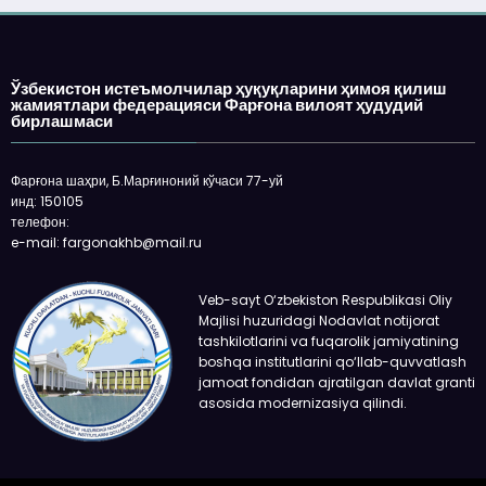
Ўзбекистон истеъмолчилар ҳуқуқларини ҳимоя қилиш
жамиятлари федерацияси Фарғона вилоят ҳудудий
бирлашмаси
Фарғона шаҳри, Б.Марғиноний кўчаси 77-уй
инд: 150105
телефон:
e-mail: fargonakhb@mail.ru
Veb-sayt O‘zbekiston Respublikasi Oliy
Majlisi huzuridagi Nodavlat notijorat
tashkilotlarini va fuqarolik jamiyatining
boshqa institutlarini qo‘llab-quvvatlash
jamoat fondidan ajratilgan davlat granti
asosida modernizasiya qilindi.