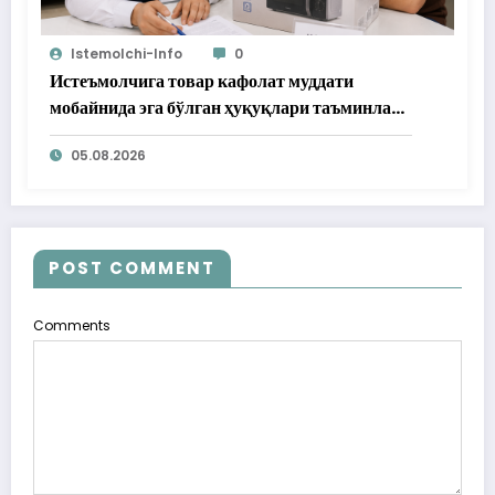
Istemolchi-Info
0
Истеъмолчига товар кафолат муддати
мобайнида эга бўлган ҳуқуқлари таъминлаб
берилди
05.08.2026
POST COMMENT
Comments