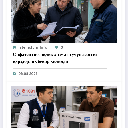
Istemolchi-Info
0
Сифатсиз иссиқлик хизмати учун асоссиз
қарздорлик бекор қилинди
06.08.2026