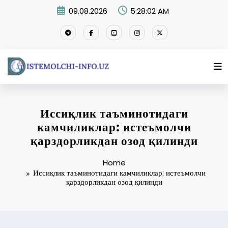
Skip
09.08.2026
5:28:03 AM
to
content
Иссиқлик таъминотидаги
камчиликлар: истеъмолчи
қарздорликдан озод қилинди
Home
Иссиқлик таъминотидаги камчиликлар: истеъмолчи
қарздорликдан озод қилинди