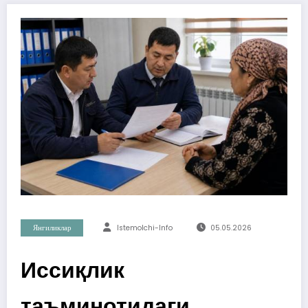
Янгиликлар
Istemolchi-Info
05.05.2026
Иссиқлик
таъминотидаги