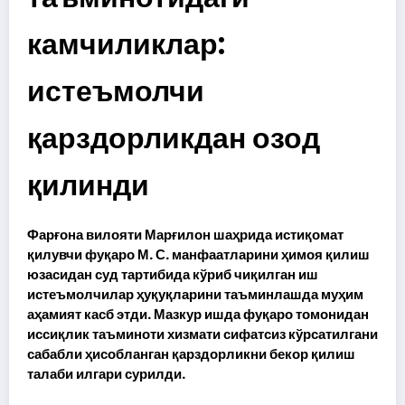
камчиликлар:
истеъмолчи
қарздорликдан озод
қилинди
Фарғона вилояти Марғилон шаҳрида истиқомат
қилувчи фуқаро М. С. манфаатларини ҳимоя қилиш
юзасидан суд тартибида кўриб чиқилган иш
истеъмолчилар ҳуқуқларини таъминлашда муҳим
аҳамият касб этди. Мазкур ишда фуқаро томонидан
иссиқлик таъминоти хизмати сифатсиз кўрсатилгани
сабабли ҳисобланган қарздорликни бекор қилиш
талаби илгари сурилди.