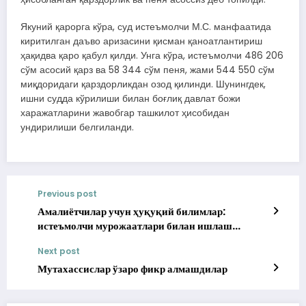
Якуний қарорга кўра, суд истеъмолчи М.С. манфаатида
киритилган даъво аризасини қисман қаноатлантириш
ҳақидва қаро қабул қилди. Унга кўра, истеъмолчи 486 206
сўм асосий қарз ва 58 344 сўм пеня, жами 544 550 сўм
миқдоридаги қарздорликдан озод қилинди. Шунингдек,
ишни судда кўрилиши билан боғлиқ давлат божи
харажатларини жавобгар ташкилот ҳисобидан
ундирилиши белгиланди.
Previous post
Амалиётчилар учун ҳуқуқий билимлар:
истеъмолчи мурожаатлари билан ишлаш
тартиби ўргатилди
Next post
Мутахассислар ўзаро фикр алмашдилар