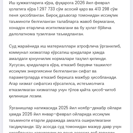
Иш ҳужжатларига кўра, фуқарога 2026 йил феврал
ҳолатига кўра 1 297 733 сўм асосий қарз ва 413 298 сўм
пеня ҳисобланган. Бироқ даъвогар томонидан иссиқлик
таъминоти белгиланган талабларга жавоб бермагани,
хонадон етарлича иситилмагани ва бу ҳолат бўйича
далолатнома тузилгани таъкидланган.
Суд жараёнида иш материаллари атрофлича ўрганилиб,
коммунал хизматлар кўрсатиш қоидалари ҳамда
амалдаги қонунчилик нормалари таҳлил қилинди.
Хусусан, қоидаларга кўра, етказиб берувчи ташкилот
иссиқлик энергиясини белгиланган сифат ва
параметрларда етказиб беришга мажбур ҳисобланади.
Агар хизмат сифатсиз кўрсатилса, истеъмолчига
етказилмаган хизматлар учун тўлов қайта ҳисоб-китоб
қилиниши лозим.
Ўрганишлар натижасида 2025 йил ноябр–декабр ойлари
ҳамда 2026 йил январ–феврал ойларида иссиқлик
таъминоти етарли даражада амалга оширилмагани
тасдиқланди. Шу асосда суд томонидан мазкур давр учун
ҳисобланган қарздорлик ва пеня асоссиз деб топилди.