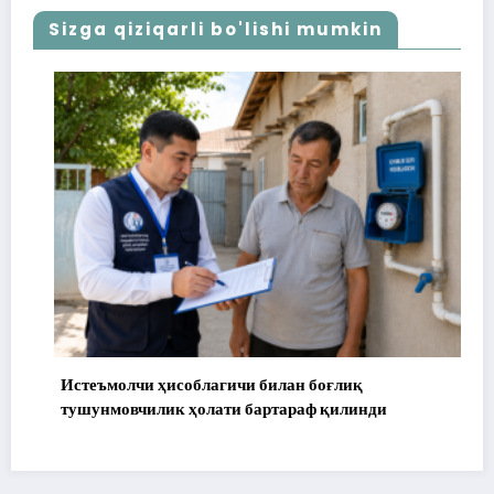
Sizga qiziqarli bo'lishi mumkin
Истеъмолчи ҳисоблагичи билан боғлиқ
тушунмовчилик ҳолати бартараф қилинди