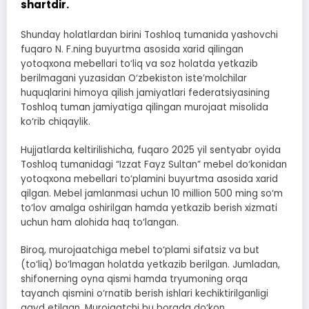
shartdir.
Shunday holatlardan birini Toshloq tumanida yashovchi
fuqaro N. F.ning buyurtma asosida xarid qilingan
yotoqxona mebellari to‘liq va soz holatda yetkazib
berilmagani yuzasidan O‘zbekiston iste’molchilar
huquqlarini himoya qilish jamiyatlari federatsiyasining
Toshloq tuman jamiyatiga qilingan murojaat misolida
ko‘rib chiqaylik.
Hujjatlarda keltirilishicha, fuqaro 2025 yil sentyabr oyida
Toshloq tumanidagi “Izzat Fayz Sultan” mebel do‘konidan
yotoqxona mebellari to‘plamini buyurtma asosida xarid
qilgan. Mebel jamlanmasi uchun 10 million 500 ming so‘m
to‘lov amalga oshirilgan hamda yetkazib berish xizmati
uchun ham alohida haq to‘langan.
Biroq, murojaatchiga mebel to‘plami sifatsiz va but
(to‘liq) bo‘lmagan holatda yetkazib berilgan. Jumladan,
shifonerning oyna qismi hamda tryumoning orqa
tayanch qismini o‘rnatib berish ishlari kechiktirilganligi
qayd etilgan. Murojaatchi bu borada do‘kon