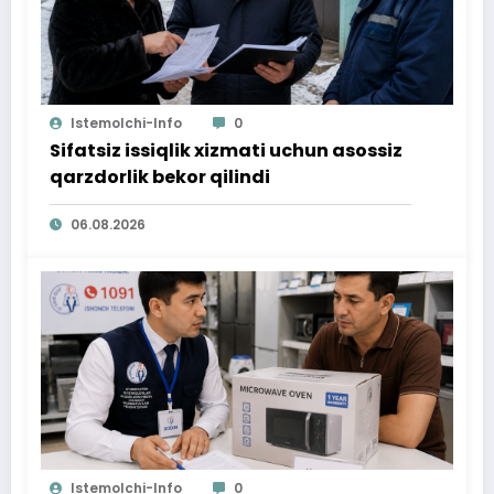
Istemolchi-Info
0
Sifatsiz issiqlik xizmati uchun asossiz
qarzdorlik bekor qilindi
06.08.2026
Istemolchi-Info
0