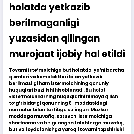
holatda yetkazib
berilmaganligi
yuzasidan qilingan
murojaat ijobiy hal etildi
Tovarni iste’molchiga but holatda, ya’ni barcha
qismlari va komplektlari bilan yetkazib
berilmasligi ham iste’molchining qonuniy
huquqlari buzilishi hisoblanadi. Bu holat
«Iste’molchilarning huquqlarini himoya qilish
to‘g‘risida»gi qonunning 8-moddasidagi
normalar bilan tartibga solingan. Mazkur
moddaga muvofiq, sotuvchi iste’molchiga
shartnoma va belgilangan talablarga muvofiq,
but va foydalanishga yaroqli tovarni topshirishi