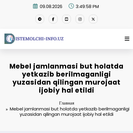
Перейти
09.08.2026
3:49:59 PM
к
содержимому
Mebel jamlanmasi but holatda
yetkazib berilmaganligi
yuzasidan qilingan murojaat
ijobiy hal etildi
Главная
Mebel jamlanmasi but holatda yetkazib berilmaganligi
yuzasidan qilingan murojaat ijobiy hal etildi