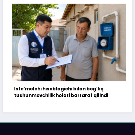
Iste’molchi hisoblagichi bilan bog‘liq
172 m
tushunmovchilik holati bartaraf qilindi
tops