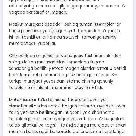
rahbariyatiga murojaat qilganiga qaramay, muammo o‘z
vaqtida bartaraf etilmagan.
Mazkur murojaat asosida Toshloq tuman iste’molchilar
huquqlarini himoya qilish jamiyati tomonidan o‘rganish
ishlari tashkil etildi hamda sotuvchi tomoniga rasmiy
murojaat xati yuborildi.
Olib borilgan o‘rganishlar va huquqiy tushuntirishlardan
so‘ng, do‘kon mutasaddilari tomonidan fuqaro
xonadoniga borilib, yetkazilmagan qismlar o‘rnatib berildi
hamda mebel to‘plami to‘liq soz holatga keltirildi. Shu
tariqa, murojaat yuzasidan iste’molchining qonuniy
talablari ta’minlanib, muammo ijobiy hal etildi.
Mutaxassislar ta’kidlashicha, fuqarolar tovar yoki
xizmatlar sifatidan norozi bo‘lgan hollarda, ayniqsa tovar
to‘liq yetkazib berilmagan, nuqsonli yoki shartnoma
talablariga mos kelmaydigan vaziyatlarda o‘z huquqlarini
talab qilishlari va tegishli tashkilotlarga murojaat etishlari
mumkin bo‘lib, agar bu borada qonunbuzilishi holatlariga