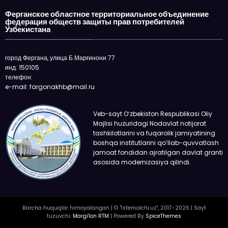
Ферганское областное территориальное объединение
федерация обществ защиты прав потребителей
Узбекистана
город Фергана, улица Б.Марғинони 77
инд: 150105
телефон:
e-mail: fargonakhb@mail.ru
Veb-sayt O‘zbekiston Respublikasi Oliy
Majlisi huzuridagi Nodavlat notijorat
tashkilotlarini va fuqarolik jamiyatining
boshqa institutlarini qo‘llab-quvvatlash
jamoat fondidan ajratilgan davlat granti
asosida modernizasiya qilindi.
Barcha huquqlar himoyalangan | © "Istemolchi.uz", 2017-2026 | Sayt
tuzuvchi:
Margi'lon RTM
| Powered By
SpiceThemes