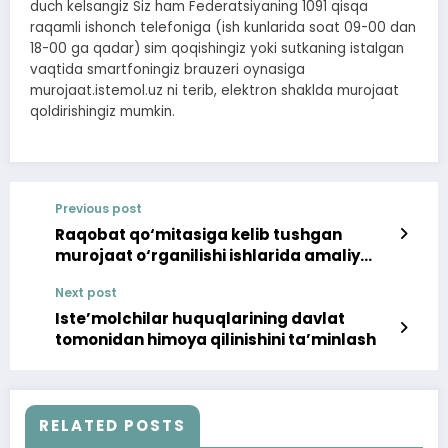
duch kelsangiz Siz ham Federatsiyaning 1091 qisqa
raqamli ishonch telefoniga (ish kunlarida soat 09-00 dan
18-00 ga qadar) sim qoqishingiz yoki sutkaning istalgan
vaqtida smartfoningiz brauzeri oynasiga
murojaat.istemol.uz ni terib, elektron shaklda murojaat
qoldirishingiz mumkin.
Previous post
Raqobat qo‘mitasiga kelib tushgan
murojaat o‘rganilishi ishlarida amaliy
hamkorlik olib borildi
Next post
Iste’molchilar huquqlarining davlat
tomonidan himoya qilinishini ta’minlash
RELATED POSTS