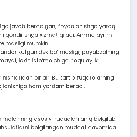
riga javob beradigan, foydalanishga yaroqli
jini qondirishga xizmat qiladi. Ammo ayrim
 kelmasligi mumkin.
 xaridor kutganidek bo‘lmasligi, poyabzalning
aydi, lekin iste’molchiga noqulaylik
nishlaridan biridir. Bu tartib fuqarolarning
vojlanishiga ham yordam beradi.
te’molchining asosiy huquqlari aniq belgilab
mahsulotlarni belgilangan muddat davomida