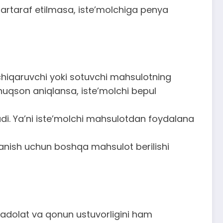
artaraf etilmasa, iste’molchiga penya
 chiqaruvchi yoki sotuvchi mahsulotning
uqson aniqlansa, iste’molchi bepul
adi. Ya’ni iste’molchi mahsulotdan foydalana
anish uchun boshqa mahsulot berilishi
i adolat va qonun ustuvorligini ham