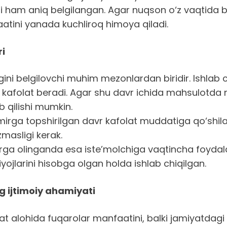
i ham aniq belgilangan. Agar nuqson o‘z vaqtida b
aatini yanada kuchliroq himoya qiladi.
ri
igini belgilovchi muhim mezonlardan biridir. Ishlab
folat beradi. Agar shu davr ichida mahsulotda n
b qilishi mumkin.
mirga topshirilgan davr kafolat muddatiga qo‘shil
masligi kerak.
rga olinganda esa iste’molchiga vaqtincha foydal
ojlarini hisobga olgan holda ishlab chiqilgan.
g ijtimoiy ahamiyati
qat alohida fuqarolar manfaatini, balki jamiyatdag