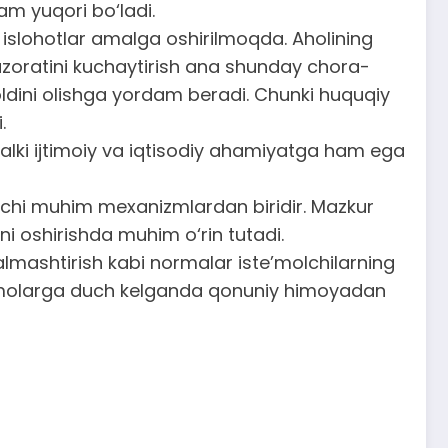
am yuqori bo‘ladi.
islohotlar amalga oshirilmoqda. Aholining
 nazoratini kuchaytirish ana shunday chora-
g oldini olishga yordam beradi. Chunki huquqiy
.
alki ijtimoiy va iqtisodiy ahamiyatga ham ega
luvchi muhim mexanizmlardan biridir. Mazkur
ni oshirishda muhim o‘rin tutadi.
almashtirish kabi normalar iste’molchilarning
muammolarga duch kelganda qonuniy himoyadan