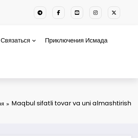
Связаться
Приключения Исмада
ая
Maqbul sifatli tovar va uni almashtirish