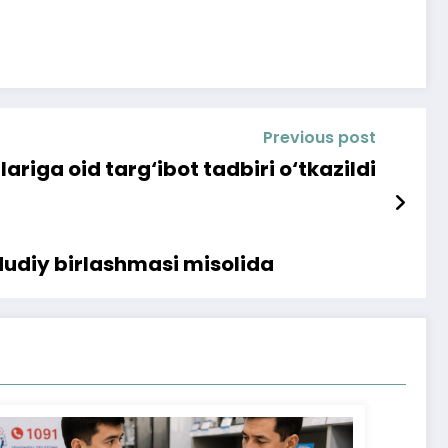
Previous post
riga oid targ‘ibot tadbiri o‘tkazildi
udiy birlashmasi misolida