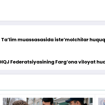
Ta’lim muassasasida iste’molchilar huquqla
QJ Federatsiyasining Farg‘ona viloyat hud