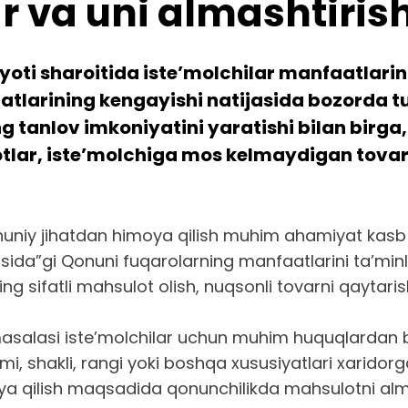
ar va uni almashtiris
yoti sharoitida iste’molchilar manfaatlari
larining kengayishi natijasida bozorda turl
ng tanlov imkoniyatini yaratishi bilan bi
otlar, iste’molchiga mos kelmaydigan tovar
onuniy jihatdan himoya qilish muhim ahamiyat kasb 
g‘risida”gi Qonuni fuqarolarning manfaatlarini ta
ng sifatli mahsulot olish, nuqsonli tovarni qaytaris
masalasi iste’molchilar uchun muhim huquqlardan b
ami, shakli, rangi yoki boshqa xususiyatlari xarid
ya qilish maqsadida qonunchilikda mahsulotni alma