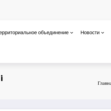
ерриториальное объединение
Новости
i
Главн