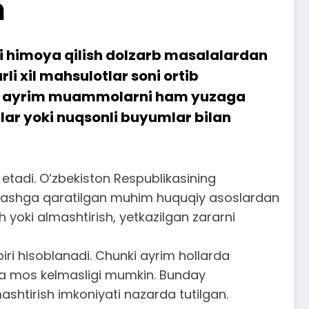
h
ni himoya qilish dolzarb masalalardan
i xil mahsulotlar soni ortib
rga, ayrim muammolarni ham yuzaga
lar yoki nuqsonli buyumlar bilan
etadi. O‘zbekiston Respublikasining
’minlashga qaratilgan muhim huquqiy asoslardan
h yoki almashtirish, yetkazilgan zararni
iri hisoblanadi. Chunki ayrim hollarda
orga mos kelmasligi mumkin. Bunday
shtirish imkoniyati nazarda tutilgan.