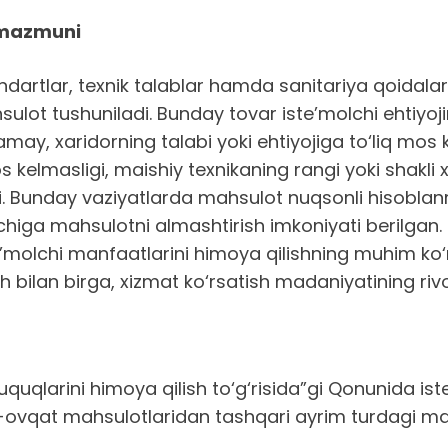
g mazmuni
ndartlar, texnik talablar hamda sanitariya qoidala
sulot tushuniladi. Bunday tovar iste’molchi ehtiyo
amay, xaridorning talabi yoki ehtiyojiga to‘liq mos
 kelmasligi, maishiy texnikaning rangi yoki shakli
di. Bunday vaziyatlarda mahsulot nuqsonli hisoblanm
lchiga mahsulotni almashtirish imkoniyati berilgan.
e’molchi manfaatlarini himoya qilishning muhim ko‘ri
bilan birga, xizmat ko‘rsatish madaniyatining ri
uquqlarini himoya qilish to‘g‘risida”gi Qonunida is
iq-ovqat mahsulotlaridan tashqari ayrim turdagi 