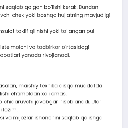
ni saqlab qolgan bo‘lishi kerak. Bundan
lovchi chek yoki boshqa hujjatning mavjudligi
 taklif qilinishi yoki to‘langan pul
iste’molchi va tadbirkor o‘rtasidagi
batlari yanada rivojlanadi.
Masalan, maishiy texnika qisqa muddatda
lishi ehtimoldan xoli emas.
 chiqaruvchi javobgar hisoblanadi. Ular
 lozim.
‘si va mijozlar ishonchini saqlab qolishga