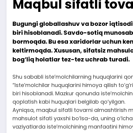
Maqbul sifatli tov
Bugungi globallashuv va bozor iqtisodi
biri hisoblanadi. Savdo-sotiq munosabat
bormoqda. Bu esa xaridorlar uchun ke
keltirmoqda. Xususan, sifatsiz mahsul
bog‘liq holatlar tez-tez uchrab turadi.
Shu sababli iste’molchilarning huquqlarini q
“Iste’molchilar huquqlarini himoya qilish to‘
biri hisoblanadi. Mazkur qonunda iste’molchini
qoplatish kabi huquqlari belgilab qo‘yilgan.
Ayniqsa, maqbul sifatli tovarni almashtirish 
mahsulot sifati yaxshi bo‘lsa-da, uning o‘lch
vaziyatlarda iste’molchining manfaatini himo