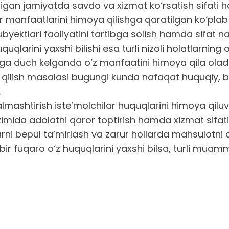
igan jamiyatda savdo va xizmat ko‘rsatish sifati h
manfaatlarini himoya qilishga qaratilgan ko‘plab 
subyektlari faoliyatini tartibga solish hamda sifat
uqlarini yaxshi bilishi esa turli nizoli holatlarnin
ga duch kelganda o‘z manfaatini himoya qila oladi
a qilish masalasi bugungi kunda nafaqat huquqiy, b
.
 almashtirish iste’molchilar huquqlarini himoya qi
zimida adolatni qaror toptirish hamda xizmat sifati
rni bepul ta’mirlash va zarur hollarda mahsulotni 
r bir fuqaro o‘z huquqlarini yaxshi bilsa, turli 