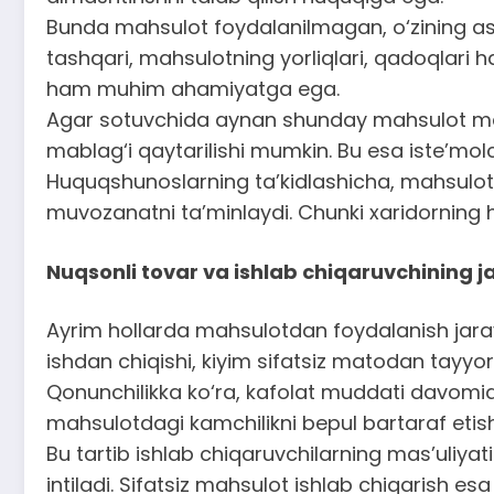
Bunda mahsulot foydalanilmagan, o‘zining asl 
tashqari, mahsulotning yorliqlari, qadoqlari h
ham muhim ahamiyatga ega.
Agar sotuvchida aynan shunday mahsulot mavju
mablag‘i qaytarilishi mumkin. Bu esa iste’molc
Huquqshunoslarning ta’kidlashicha, mahsulotni 
muvozanatni ta’minlaydi. Chunki xaridorning 
Nuqsonli tovar va ishlab chiqaruvchining j
Ayrim hollarda mahsulotdan foydalanish jara
ishdan chiqishi, kiyim sifatsiz matodan tayyo
Qonunchilikka ko‘ra, kafolat muddati davomid
mahsulotdagi kamchilikni bepul bartaraf etishi
Bu tartib ishlab chiqaruvchilarning mas’uliyat
intiladi. Sifatsiz mahsulot ishlab chiqarish es