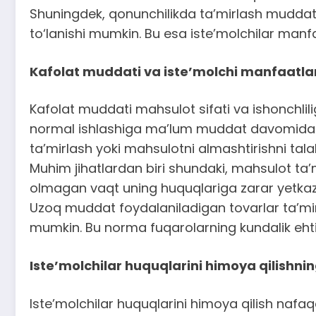
Shuningdek, qonunchilikda ta’mirlash muddat
to‘lanishi mumkin. Bu esa iste’molchilar manf
Kafolat muddati va iste’molchi manfaatla
Kafolat muddati mahsulot sifati va ishonchlil
normal ishlashiga ma’lum muddat davomida ka
ta’mirlash yoki mahsulotni almashtirishni tala
Muhim jihatlardan biri shundaki, mahsulot ta’
olmagan vaqt uning huquqlariga zarar yetkaz
Uzoq muddat foydalaniladigan tovarlar ta’mi
mumkin. Bu norma fuqarolarning kundalik ehtiy
Iste’molchilar huquqlarini himoya qilishnin
Iste’molchilar huquqlarini himoya qilish nafa