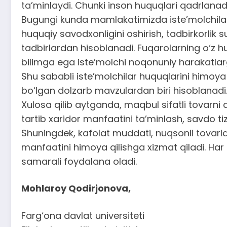
ta’minlaydi. Chunki inson huquqlari qadrlanad
Bugungi kunda mamlakatimizda iste’molchilar 
huquqiy savodxonligini oshirish, tadbirkorlik 
tadbirlardan hisoblanadi. Fuqarolarning o‘z huq
bilimga ega iste’molchi noqonuniy harakatlar
Shu sababli iste’molchilar huquqlarini himoy
bo‘lgan dolzarb mavzulardan biri hisoblanadi
Xulosa qilib aytganda, maqbul sifatli tovarni
tartib xaridor manfaatini ta’minlash, savdo ti
Shuningdek, kafolat muddati, nuqsonli tovarla
manfaatini himoya qilishga xizmat qiladi. Ha
samarali foydalana oladi.
Mohlaroy Qodirjonova,
Farg‘ona davlat universiteti