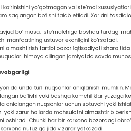
ko‘rinishini yo‘qotmagan va iste’mol xususiyatlari
am saqlangan bo‘lishi talab etiladi. Xaridni tasdiq
d bo‘lmasa, iste’molchiga boshqa turdagi mahsulot
hi manfaatining ustuvor ekanligini ko‘rsatadi.
almashtirish tartibi bozor iqtisodiyoti sharoitida 
huquqlari himoya qilingan jamiyatda savdo munosa
avobgarligi
yonida unda turli nuqsonlar aniqlanishi mumkin. 
rlangan bo‘lishi yoki boshqa kamchiliklar yuzaga ke
a aniqlangan nuqsonlar uchun sotuvchi yoki ishlab
 yoki zarur hollarda mahsulotni almashtirib berishi
ini oshiradi. Chunki har bir korxona bozordagi obro
a korxona nufuziga jiddiy zarar yetkazadi.