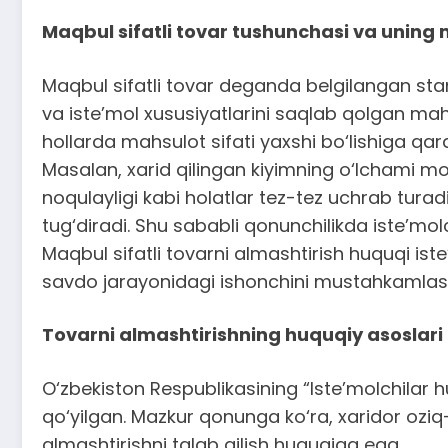
Maqbul sifatli tovar tushunchasi va unin
Maqbul sifatli tovar deganda belgilangan sta
va iste’mol xususiyatlarini saqlab qolgan mah
hollarda mahsulot sifati yaxshi bo‘lishiga qar
Masalan, xarid qilingan kiyimning o‘lchami mos
noqulayligi kabi holatlar tez-tez uchrab tura
tug‘diradi. Shu sababli qonunchilikda iste’mo
Maqbul sifatli tovarni almashtirish huquqi ist
savdo jarayonidagi ishonchini mustahkamlash 
Tovarni almashtirishning huquqiy asoslari
O‘zbekiston Respublikasining “Iste’molchilar h
qo‘yilgan. Mazkur qonunga ko‘ra, xaridor oz
almashtirishni talab qilish huquqiga ega.