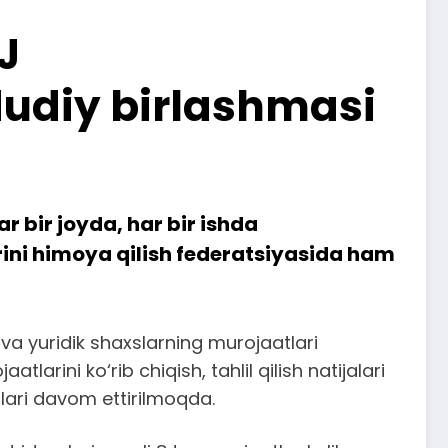
J
dudiy birlashmasi
r bir joyda, har bir ishda
rini himoya qilish federatsiyasida ham
 va yuridik shaxslarning murojaatlari
arini ko‘rib chiqish, tahlil qilish natijalari
hlari davom ettirilmoqda.