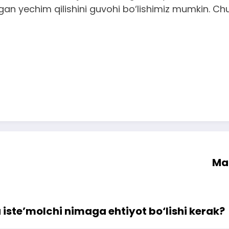
an yechim qilishini guvohi bo‘lishimiz mumkin. Ch
Maq
 iste’molchi nimaga ehtiyot bo‘lishi kerak?