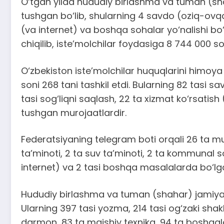
O‘tgan yilda hududiy birlashma va tuman (shah
tushgan bo‘lib, shularning 4 savdo (oziq-ovqat
(va internet) va boshqa sohalar yo‘nalishi bo
chiqilib, iste’molchilar foydasiga 8 744 000 s
O‘zbekiston iste’molchilar huquqlarini himoya 
soni 268 tani tashkil etdi. Bularning 82 tasi sa
tasi sog‘liqni saqlash, 22 ta xizmat ko‘rsatish
tushgan murojaatlardir.
Federatsiyaning telegram boti orqali 26 ta mur
ta’minoti, 2 ta suv ta’minoti, 2 ta kommunal so
internet) va 2 tasi boshqa masalalarda bo‘lgan.
Hududiy birlashma va tuman (shahar) jamiyatlar
Ularning 397 tasi yozma, 214 tasi og‘zaki shak
darmon, 83 ta maishiy texnika, 94 ta boshqalar)