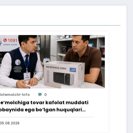
Istemolchi-Info
0
te’molchiga tovar kafolat muddati
baynida ega bo‘lgan huquqlari
’minlab berildi
05.08.2026