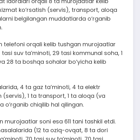
 idoralari orqali 8 ta murojaatlar kelib
izmat ko‘rsatish (servis), transport, aloqa
 ularni belgilangan muddatlarda o‘rganib
.
h telefoni orqali kelib tushgan murojaatlar
32 tasi suv ta’minoti, 29 tasi kommunal soha, 1
) va 28 ta boshqa sohalar bo‘yicha kelib
rida, 4 ta gaz ta’minoti, 4 ta elektr
(servis), 1 ta transport, 1 ta aloqa (va
 o‘rganib chiqilib hal qilingan.
murojaatlar soni esa 611 tani tashkil etdi.
asalalarida (12 ta oziq-ovqat, 8 ta dori
’minoti, 70 tasi suv ta’minoti, 70 tasi