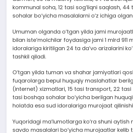
kommunal soha, 12 tasi sog‘liqni saqlash, 44 t
sohalar bo‘yicha masalalarni o‘z ichiga olgan
Umuman olganda o‘tgan yilda jami murojaatlarni
bilan iste’molchilar foydasiga jami 1 mlrd 91
idoralariga kiritilgan 24 ta da’vo arizalarini k
tashkil qiladi.
O‘tgan yilda tuman va shahar jamiyatlari qos
fuqarolarga bepul huquqiy maslahatlar berilgan
(internet) xizmatlari, 15 tasi transport, 22 tas
tasi boshqa sohalar bo‘yicha berilgan huquqiy
holatda esa sud idoralariga murojaat qilinishi
Yuqoridagi ma’lumotlarga ko‘ra shuni aytish mu
savdo masalalari bo‘yicha murojaatlar kelib t