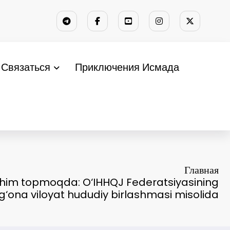
Связаться
Приключения Исмада
Главная
chim topmoqda: O‘IHHQJ Federatsiyasining
g‘ona viloyat hududiy birlashmasi misolida