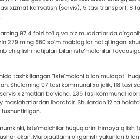
asi xizmat ko‘rsatish (servis), 5 tasi transport, 8
.
ng 97,4 foizi to‘liq va o‘z muddatlarida o‘rganib ha
1 mln 279 ming 860 so‘m mablag‘lar hal qilingan. s
o‘rib chiqilishi natijalari bilan iste’molchilar foyda
hida tashkillangan “Iste’molchi bilan muloqot” huq
. Shularning 97 tasi kommunal xo‘jalik, 118 tasi sav
i servis xizmatlari bo‘yicha, 236 tasi kommunal idora
 maslahatlardan iboratdir. Shulardan 12 ta holatda
 tushuntirilgan.
mkinki, iste’molchilar huquqlarini himoya qilish fe
ushar ekan. Murojaatlarni o‘rganish yakunlari bil