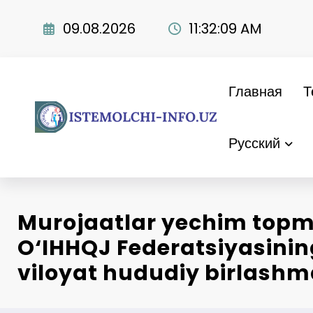
Перейти
к
09.08.2026
11:32:10 AM
содержимому
Главная
Т
Русский
Murojaatlar yechim top
O‘IHHQJ Federatsiyasinin
viloyat hududiy birlashm