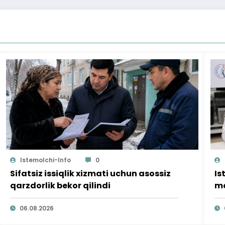
Istemolchi-Info
0
Sifatsiz issiqlik xizmati uchun asossiz
Is
qarzdorlik bekor qilindi
mo
ta
06.08.2026