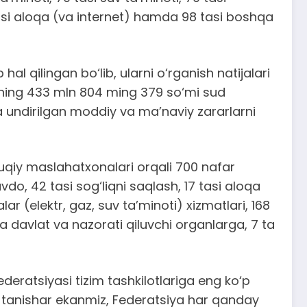
 tasi aloqa (va internet) hamda 98 tasi boshqa
l qilingan bo‘lib, ularni o‘rganish natijalari
huning 433 mln 804 ming 379 so‘mi sud
siga undirilgan moddiy va ma’naviy zararlarni
uqiy maslahatxonalari orqali 700 nafar
do, 42 tasi sog‘liqni saqlash, 17 tasi aloqa
lar (elektr, gaz, suv ta’minoti) xizmatlari, 168
 davlat va nazorati qiluvchi organlarga, 7 ta
deratsiyasi tizim tashkilotlariga eng ko‘p
an tanishar ekanmiz, Federatsiya har qanday