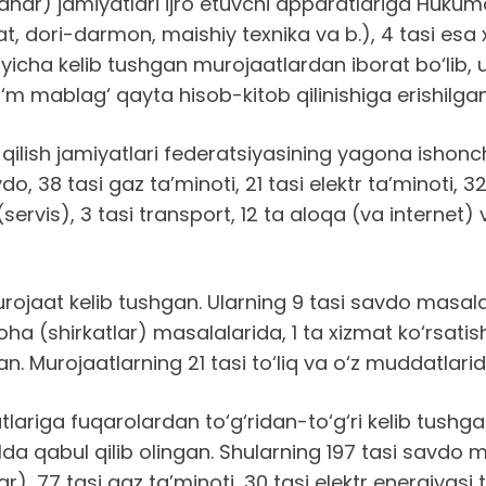
ar) jamiyatlari ijro etuvchi apparatlariga Hukumat
, dori-darmon, maishiy texnika va b.), 4 tasi esa x
‘yicha kelib tushgan murojaatlardan iborat bo‘lib,
o‘m mablag‘ qayta hisob-kitob qilinishiga erishilgan
qilish jamiyatlari federatsiyasining yagona ishonc
vdo, 38 tasi gaz ta’minoti, 21 tasi elektr ta’minoti, 
 (servis), 3 tasi transport, 12 ta aloqa (va internet
ojaat kelib tushgan. Ularning 9 tasi savdo masalala
ha (shirkatlar) masalalarida, 1 ta xizmat ko‘rsatish 
 Murojaatlarning 21 tasi to‘liq va o‘z muddatlarida
iga fuqarolardan to‘g‘ridan-to‘g‘ri kelib tushgan 
lda qabul qilib olingan. Shularning 197 tasi savdo m
, 77 tasi gaz ta’minoti, 30 tasi elektr energiyasi ta