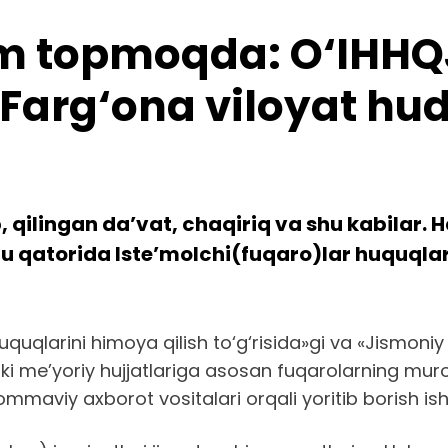
im topmoqda: O‘IHHQ
 Farg‘ona viloyat hu
ilingan da’vat, chaqiriq va shu kabilar. Ha
u qatorida Iste’molchi(fuqaro)lar huquqla
uquqlarini himoya qilish to‘g‘risida»gi va «Jismoniy
i me’yoriy hujjatlariga asosan fuqarolarning murojaatl
ommaviy axborot vositalari orqali yoritib borish is