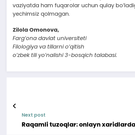
vaziyatda ham fuqarolar uchun qulay bo‘ladig
yechimsiz qolmagan.
Zilola Omonova,
Farg‘ona davlat universiteti
Filologiya va tillarni o‘qitish
o‘zbek tili yo‘nalishi 3-bosqich talabasi.
Next post
Raqamli tuzoqlar: onlayn xaridlarda