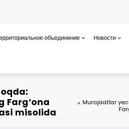
ерриториальное объединение
Новости
moqda:
g Farg‘ona
Murojaatlar ye
Far
asi misolida