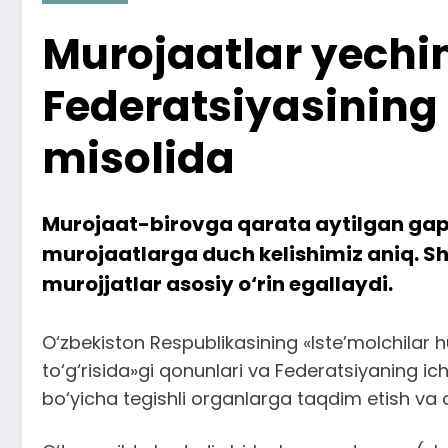
Murojaatlar yech
Federatsiyasining
misolida
Murojaat-birovga qarata aytilgan gap, q
murojaatlarga duch kelishimiz aniq. Sh
murojjatlar asosiy o‘rin egallaydi.
O‘zbekiston Respublikasining «Iste’molchilar h
to‘g‘risida»gi qonunlari va Federatsiyaning ichk
bo‘yicha tegishli organlarga taqdim etish va 