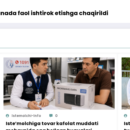
nada faol ishtirok etishga chaqirildi
Istemolchi-Info
0
Iste’molchiga tovar kafolat muddati
Is