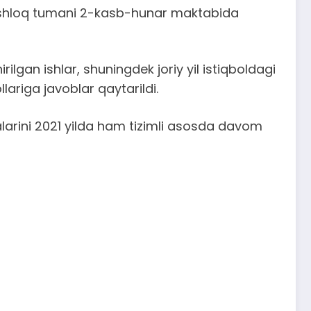
 Toshloq tumani 2-kasb-hunar maktabida
gan ishlar, shuningdek joriy yil istiqboldagi
lariga javoblar qaytarildi.
alarini 2021 yilda ham tizimli asosda davom