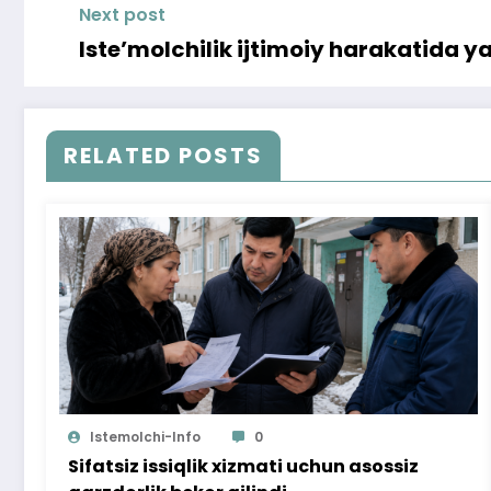
Next post
Iste’molchilik ijtimoiy harakatida ya
RELATED POSTS
Istemolchi-Info
0
Sifatsiz issiqlik xizmati uchun asossiz