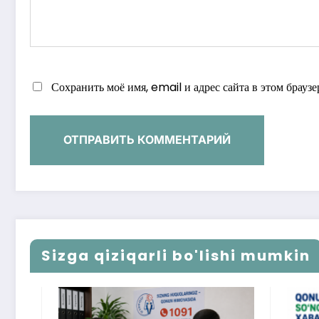
Сохранить моё имя, email и адрес сайта в этом брау
Sizga qiziqarli bo'lishi mumkin