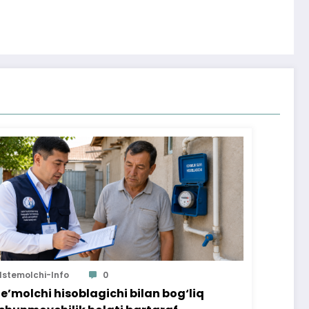
Istemolchi-Info
0
te’molchi hisoblagichi bilan bog‘liq