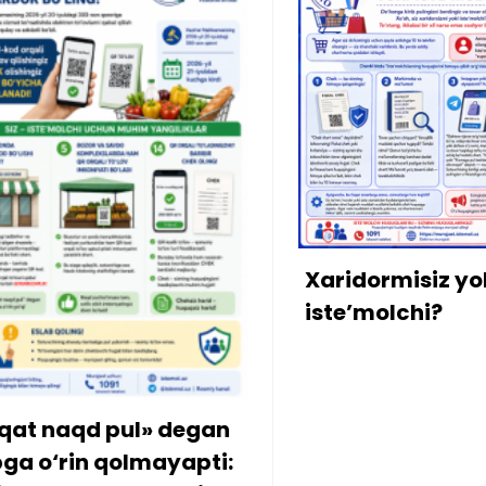
X
m
bo
q
Xaridormisiz yoki
ki
iste’molchi?
egan
pti: