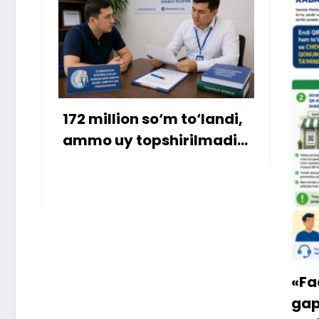
ion so‘m to‘landi,
 topshirilmadi…
«Faqat naqd pul» d
gapga o‘rin qolmaya