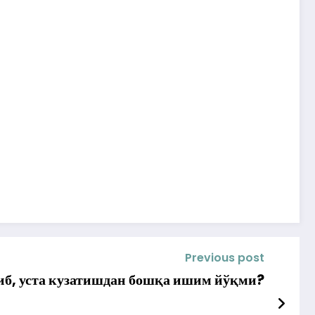
Previous post
иб, уста кузатишдан бошқа ишим йўқми?