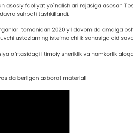
an asosiy faoliyat yo`nalishlari rejasiga asosan
avra suhbati tashkillandi.
ganlari tomonidan 2020 yil davomida amalga oshiril
tuvchi ustozlarning isteʼmolchilik sohasiga oid savol
a o`rtasidagi ijtimoiy sheriklik va hamkorlik aloq
yasida berilgan axborot materiali