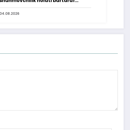
shunmovchilik holati bartaraf
lindi
04.08.2026