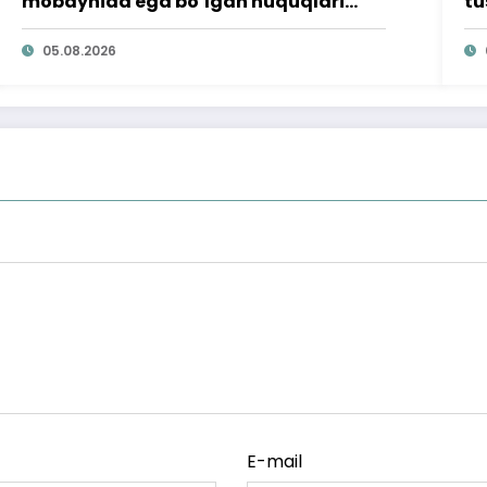
mobaynida ega bo‘lgan huquqlari
tu
ta’minlab berildi
qi
05.08.2026
E-mail