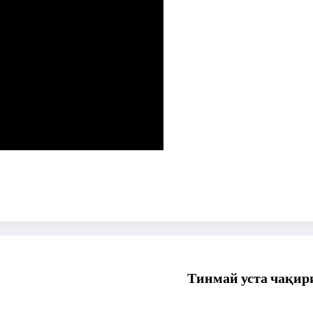
Тинмай уста чақир