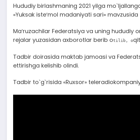
Hududiy birlashmaning 2021 yilga mo`ljallang
«Yuksak isteʼmol madaniyati sari» mavzusida d
Maʼruzachilar Federatsiya va uning hududiy or
rejalar yuzasidan axborotlar berib o
qi
tilib, o
Tadbir doirasida maktab jamoasi va Federatsiy
ettirishga kelishib olindi.
Tadbir to`g`risida «Ruxsor» teleradiokompani