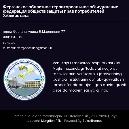
Ферганское областное территориальное объединение
федерация обществ защиты прав потребителей
Узбекистана
город Фергана, улица Б.Марғинони 77
инд: 150105
телефон:
e-mail: fargonakhb@mail.ru
Veb-sayt O‘zbekiston Respublikasi Oliy
Majlisi huzuridagi Nodavlat notijorat
tashkilotlarini va fuqarolik jamiyatining
boshqa institutlarini qo‘llab-quvvatlash
jamoat fondidan ajratilgan davlat granti
asosida modernizasiya qilindi.
Barcha huquqlar himoyalangan | © "Istemolchi.uz", 2017-2026 | Sayt
tuzuvchi:
Margi'lon RTM
| Powered By
SpiceThemes