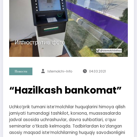
Новости
Istemolchi-Info
04.03.2021
“Hazilkash bankomat”
Uchko‘prik tumani iste’molchilar huquqlarini himoya qilish
jamiyati tumandagi tashkilot, korxona, muassasalarda
jadval asosida uchrashuvlar, davra suhbatlari, o‘quv
seminarlar o‘tkazib kelmoqda. Tadbirlardan ko‘zlangan
asosiy maqsad iste’molchilarning huquqiy savodxonligini