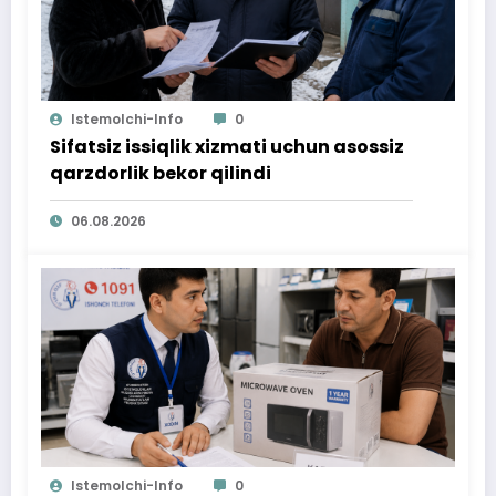
Istemolchi-Info
0
Sifatsiz issiqlik xizmati uchun asossiz
qarzdorlik bekor qilindi
06.08.2026
Istemolchi-Info
0