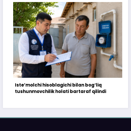
Iste’molchi hisoblagichi bilan bog‘liq
1
tushunmovchilik holati bartaraf qilindi
t