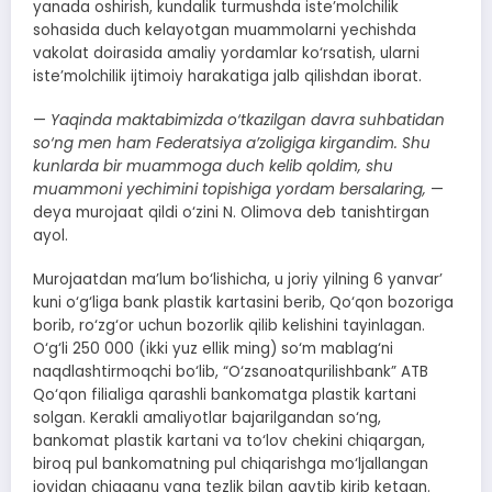
yanada oshirish, kundalik turmushda iste’molchilik
sohasida duch kelayotgan muammolarni yechishda
vakolat doirasida amaliy yordamlar ko‘rsatish, ularni
iste’molchilik ijtimoiy harakatiga jalb qilishdan iborat.
—
Yaqinda maktabimizda o‘tkazilgan davra suhbatidan
so‘ng men ham Federatsiya a’zoligiga kirgandim. Shu
kunlarda bir muammoga duch kelib qoldim, shu
muammoni yechimini topishiga yordam bersalaring,
—
deya murojaat qildi o‘zini N. Olimova deb tanishtirgan
ayol.
Murojaatdan ma’lum bo‘lishicha, u joriy yilning 6 yanvar’
kuni o‘g‘liga bank plastik kartasini berib, Qo‘qon bozoriga
borib, ro‘zg‘or uchun bozorlik qilib kelishini tayinlagan.
O‘g‘li 250 000 (ikki yuz ellik ming) so‘m mablag‘ni
naqdlashtirmoqchi bo‘lib, “O‘zsanoatqurilishbank” ATB
Qo‘qon filialiga qarashli bankomatga plastik kartani
solgan. Kerakli amaliyotlar bajarilgandan so‘ng,
bankomat plastik kartani va to‘lov chekini chiqargan,
biroq pul bankomatning pul chiqarishga mo‘ljallangan
joyidan chiqqanu yana tezlik bilan qaytib kirib ketgan.