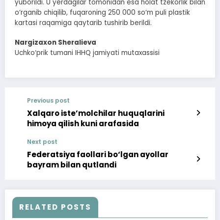
yuborildi. U yerdagilar tomonidan esa holat tzekorlik bilan
o‘rganib chiqilib, fuqaroning 250 000 so‘m puli plastik
kartasi raqamiga qaytarib tushirib berildi.
Nargizaxon Sheralieva
Uchko‘prik tumani IHHQ jamiyati mutaxassisi
Previous post
Xalqaro iste’molchilar huquqlarini
himoya qilish kuni arafasida
Next post
Federatsiya faollari bo‘lgan ayollar
bayram bilan qutlandi
RELATED POSTS