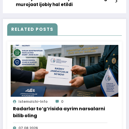
murojaat ijobiy hal etildi
RELATED POSTS
Istemolchi-Info
0
Radarlar to‘g‘risida ayrim narsalarni
bilib oling
07.08.2026