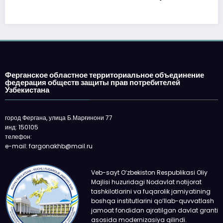
Ферганское областное территориальное объединение
федерация обществ защиты прав потребителей
Узбекистана
город Фергана, улица Б.Марғинони 77
инд: 150105
телефон:
e-mail: fargonakhb@mail.ru
Veb-sayt O‘zbekiston Respublikasi Oliy
Majlisi huzuridagi Nodavlat notijorat
tashkilotlarini va fuqarolik jamiyatining
boshqa institutlarini qo‘llab-quvvatlash
jamoat fondidan ajratilgan davlat granti
asosida modernizasiya qilindi.