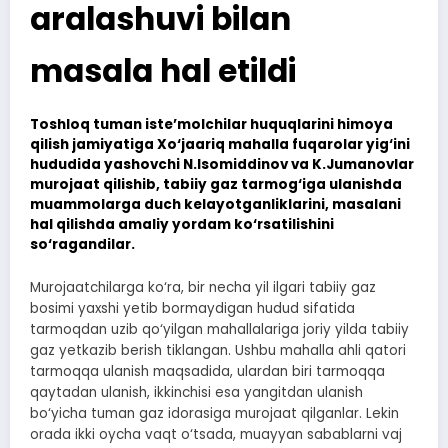
aralashuvi bilan
masala hal etildi
Toshloq tuman iste’molchilar huquqlarini himoya
qilish jamiyatiga Xo‘jaariq mahalla fuqarolar yig‘ini
hududida yashovchi N.Isomiddinov va K.Jumanovlar
murojaat qilishib, tabiiy gaz tarmog‘iga ulanishda
muammolarga duch kelayotganliklarini, masalani
hal qilishda amaliy yordam ko‘rsatilishini
so‘ragandilar.
Murojaatchilarga ko‘ra, bir necha yil ilgari tabiiy gaz
bosimi yaxshi yetib bormaydigan hudud sifatida
tarmoqdan uzib qo‘yilgan mahallalariga joriy yilda tabiiy
gaz yetkazib berish tiklangan. Ushbu mahalla ahli qatori
tarmoqqa ulanish maqsadida, ulardan biri tarmoqqa
qaytadan ulanish, ikkinchisi esa yangitdan ulanish
bo‘yicha tuman gaz idorasiga murojaat qilganlar. Lekin
orada ikki oycha vaqt o‘tsada, muayyan sabablarni vaj