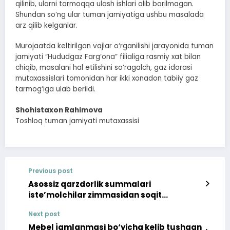
qilinib, ularni tarmoqqa ulash ishlari olib borilmagan.
Shundan so‘ng ular tuman jamiyatiga ushbu masalada
arz qilib kelganlar.
Murojaatda keltirilgan vajlar o‘rganilishi jarayonida tuman
jamiyati “Hududgaz Farg‘ona” filialiga rasmiy xat bilan
chiqib, masalani hal etilishini so‘ragalch, gaz idorasi
mutaxassislari tomonidan har ikki xonadon tabiiy gaz
tarmog‘iga ulab berildi.
Shohistaxon Rahimova
Toshloq tuman jamiyati mutaxassisi
Previous post
Asossiz qarzdorlik summalari
iste’molchilar zimmasidan soqit
qilinadigan bo‘ldi
Next post
Mebel jamlanmasi bo‘yicha kelib tushgan