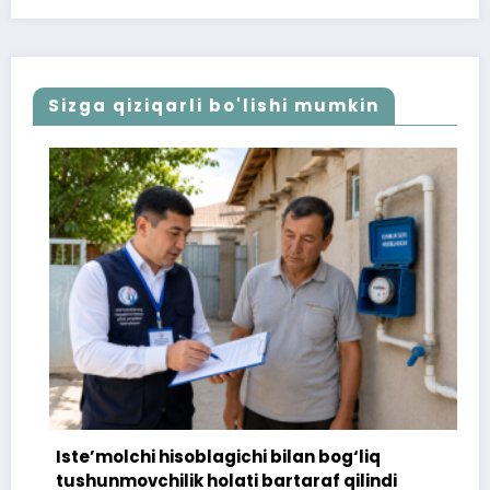
Sizga qiziqarli bo'lishi mumkin
Iste’molchi hisoblagichi bilan bog‘liq
17
tushunmovchilik holati bartaraf qilindi
to