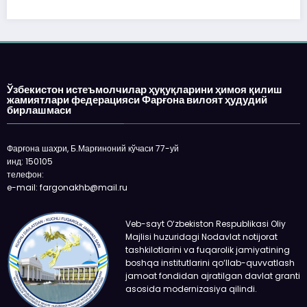
Ўзбекистон истеъмолчилар ҳуқуқларини ҳимоя қилиш
жамиятлари федерацияси Фарғона вилоят ҳудудий
бирлашмаси
Фарғона шаҳри, Б.Марғиноний кўчаси 77-уй
инд: 150105
телефон:
e-mail: fargonakhb@mail.ru
Veb-sayt O‘zbekiston Respublikasi Oliy
Majlisi huzuridagi Nodavlat notijorat
tashkilotlarini va fuqarolik jamiyatining
boshqa institutlarini qo‘llab-quvvatlash
jamoat fondidan ajratilgan davlat granti
asosida modernizasiya qilindi.