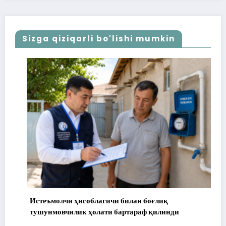
Sizga qiziqarli bo'lishi mumkin
Истеъмолчи ҳисоблагичи билан боғлиқ
тушунмовчилик ҳолати бартараф қилинди