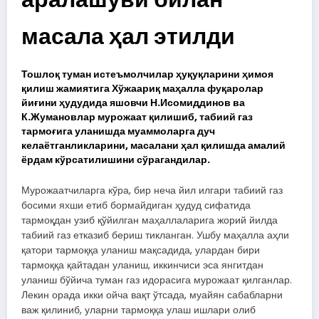
масала ҳал этилди
Тошлоқ туман истеъмолчилар ҳуқуқларини ҳимоя
қилиш жамиятига Хўжаариқ маҳалла фуқаролар
йиғини ҳудудида яшовчи Н.Исомиддинов ва
К.Жумановлар мурожаат қилишиб, табиий газ
тармоғига уланишда муаммоларга дуч
келаётганликларини, масалани ҳал қилишда амалий
ёрдам кўрсатилишини сўрагандилар.
Мурожаатчиларга кўра, бир неча йил илгари табиий газ
босими яхши етиб бормайдиган ҳудуд сифатида
тармоқдан узиб қўйилган маҳаллаларига жорий йилда
табиий газ етказиб бериш тикланган. Ушбу маҳалла аҳли
қатори тармоққа уланиш мақсадида, улардан бири
тармоққа қайтадан уланиш, иккинчиси эса янгитдан
уланиш бўйича туман газ идорасига мурожаат қилганлар.
Лекин орада икки ойча вақт ўтсада, муайян сабабларни
важ қилиниб, уларни тармоққа улаш ишлари олиб