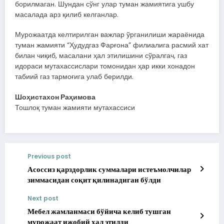
борилмаган. Шундан сўнг улар туман жамиятига ушбу
масалада арз қилиб келганлар.
Мурожаатда келтирилган важлар ўрганилиши жараёнида
туман жамияти “Ҳудудгаз Фарғона” филиалига расмий хат
билан чиқиб, масалани ҳал этилишини сўралгач, газ
идораси мутахассислари томонидан ҳар икки хонадон
табиий газ тармоғига улаб берилди.
Шоҳистахон Раҳимова
Тошлоқ туман жамияти мутахассиси
Previous post
Асоссиз қарздорлик суммалари истеъмолчилар
зиммасидан соқит қилинадиган бўлди
Next post
Мебел жамланмаси бўйича келиб тушган
мурожаат ижобий ҳал этилди