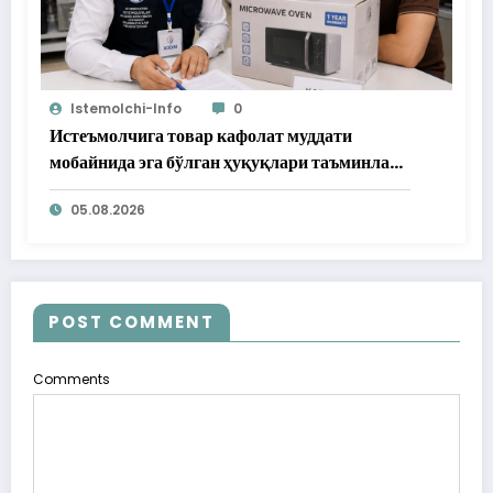
Istemolchi-Info
0
Истеъмолчига товар кафолат муддати
мобайнида эга бўлган ҳуқуқлари таъминлаб
берилди
05.08.2026
POST COMMENT
Comments