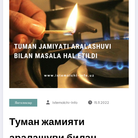
Янгиликлар
Istemolchi-Info
15.11.2022
Туман жамияти
аралашуви билан