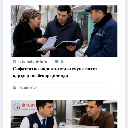
Istemolchi-Info
0
Сифатсиз иссиқлик хизмати учун асоссиз
қарздорлик бекор қилинди
06.08.2026