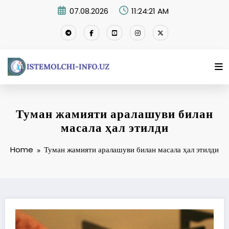
Skip
07.08.2026
11:24:22 AM
to
content
Туман жамияти аралашуви билан
масала ҳал этилди
Home
Туман жамияти аралашуви билан масала ҳал этилди