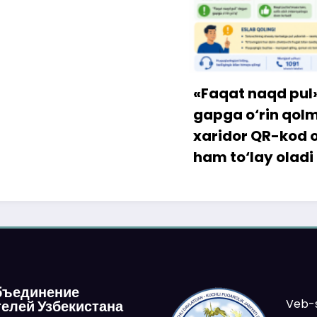
«Faqat naqd pul» d
gapga o‘rin qolmay
xaridor QR-kod orqa
ham to‘lay oladi
бъединение
Veb-s
елей Узбекистана