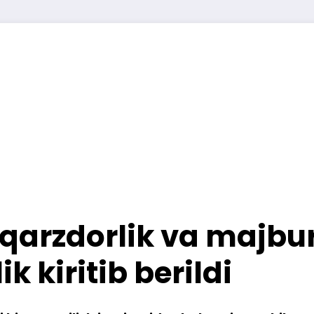
 qarzdorlik va majbu
 kiritib berildi