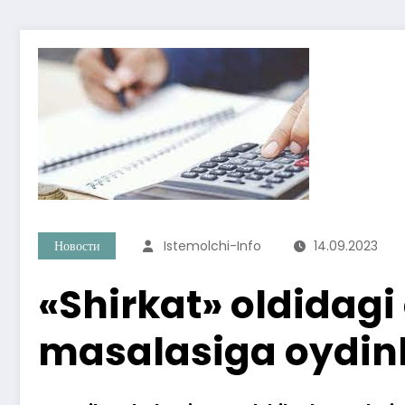
Новости
Istemolchi-Info
14.09.2023
«Shirkat» oldidagi
masalasiga oydinlik