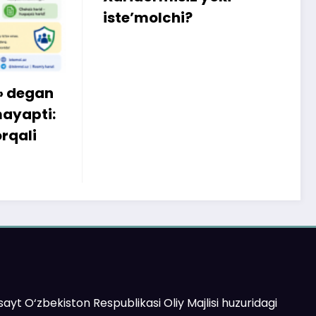
k
iste’molchi?
egan
apti:
li
ayt O‘zbekiston Respublikasi Oliy Majlisi huzuridagi