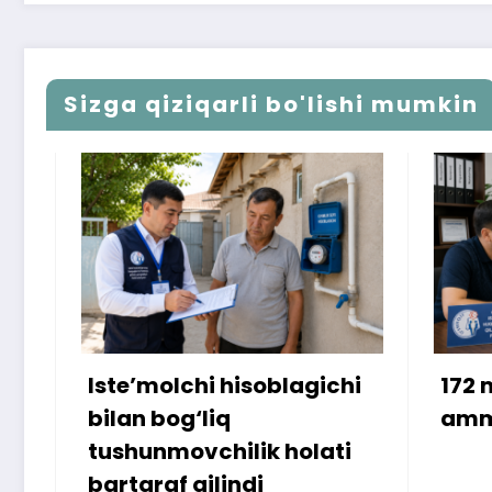
Sizga qiziqarli bo'lishi mumkin
Iste’molchi hisoblagichi
172 mill
bilan bog‘liq
ammo u
tushunmovchilik holati
bartaraf qilindi