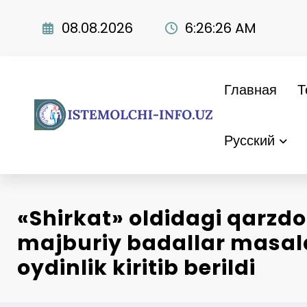
Перейти
к
08.08.2026
6:26:27 AM
содержимому
Главная
Т
Русский
«Shirkat» oldidagi qarzdo
majburiy badallar masal
oydinlik kiritib berildi