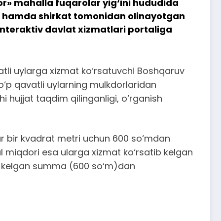
or» mahalla fuqarolar yig‘ini hududida
igi hamda shirkat tomonidan olinayotgan
 interaktiv davlat xizmatlari portaliga
atli uylarga xizmat ko‘rsatuvchi Boshqaruv
‘p qavatli uylarning mulkdorlaridan
i hujjat taqdim qilinganligi, o‘rganish
r bir kvadrat metri uchun 600 so‘mdan
al miqdori esa ularga xizmat ko‘rsatib kelgan
lab kelgan summa (600 so‘m)dan