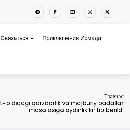
Связаться
Приключения Исмада
Главная
t» oldidagi qarzdorlik va majburiy badallar
masalasiga oydinlik kiritib berildi