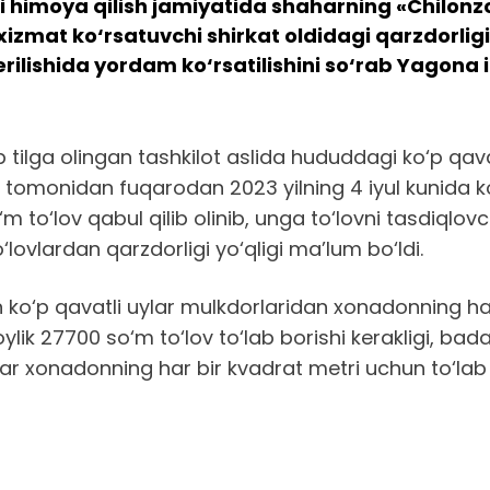
i himoya qilish jamiyatida shaharning «Chilonz
 xizmat ko‘rsatuvchi shirkat oldidagi qarzdorl
berilishida yordam ko‘rsatilishini so‘rab Yagona
 tilga olingan tashkilot aslida hududdagi ko‘p qav
 tomonidan fuqarodan 2023 yilning 4 iyul kunida ko
to‘lov qabul qilib olinib, unga to‘lovni tasdiqlovch
lovlardan qarzdorligi yo‘qligi ma’lum bo‘ldi.
o‘p qavatli uylar mulkdorlaridan xonadonning ha
ylik 27700 so‘m to‘lov to‘lab borishi kerakligi, bad
 ular xonadonning har bir kvadrat metri uchun to‘