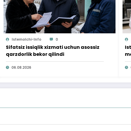
Istemolchi-Info
0
Sifatsiz issiqlik xizmati uchun asossiz
Is
qarzdorlik bekor qilindi
mo
ta
06.08.2026