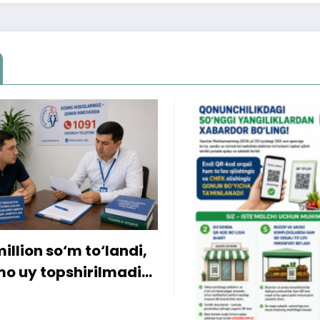
ion so‘m to‘landi,
y topshirilmadi…