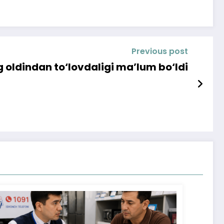
Previous post
g oldindan to‘lovdaligi ma’lum bo‘ldi