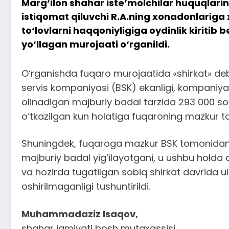
Marg‘ilon shahar iste’molchilar huquqlarin
istiqomat qiluvchi R.A.ning xonadonlariga
to‘lovlarni haqqoniyligiga oydinlik kiritib 
yo‘llagan murojaati o‘rganildi.
O‘rganishda fuqaro murojaatida «shirkat» deb
servis kompaniyasi (BSK) ekanligi, kompaniya
olinadigan majburiy badal tarzida 293 000 so‘m 
o‘tkazilgan kun holatiga fuqaroning mazkur to‘
Shuningdek, fuqaroga mazkur BSK tomonidan k
majburiy badal yig‘ilayotgani, u ushbu holda o
va hozirda tugatilgan sobiq shirkat davrida
oshirilmaganligi tushuntirildi.
Muhammadaziz Isaqov,
shahar jamiyati bosh mutaxassisi.