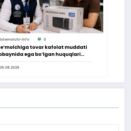
Istemolchi-Info
0
te’molchiga tovar kafolat muddati
baynida ega bo‘lgan huquqlari
’minlab berildi
05.08.2026