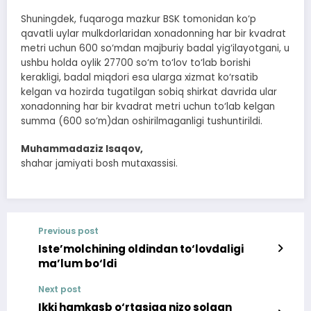
Shuningdek, fuqaroga mazkur BSK tomonidan ko‘p
qavatli uylar mulkdorlaridan xonadonning har bir kvadrat
metri uchun 600 so‘mdan majburiy badal yig‘ilayotgani, u
ushbu holda oylik 27700 so‘m to‘lov to‘lab borishi
kerakligi, badal miqdori esa ularga xizmat ko‘rsatib
kelgan va hozirda tugatilgan sobiq shirkat davrida ular
xonadonning har bir kvadrat metri uchun to‘lab kelgan
summa (600 so‘m)dan oshirilmaganligi tushuntirildi.
Muhammadaziz Isaqov,
shahar jamiyati bosh mutaxassisi.
Previous post
Iste’molchining oldindan to‘lovdaligi
ma’lum bo‘ldi
Next post
Ikki hamkasb o‘rtasiga nizo solgan