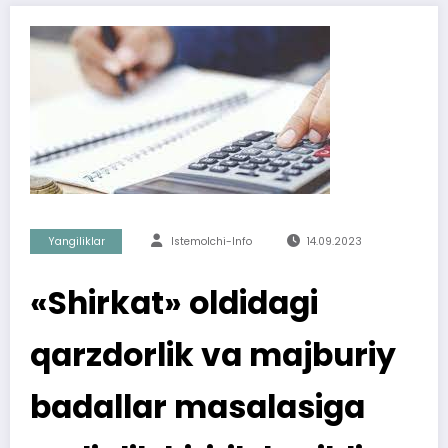
Yangiliklar
Istemolchi-Info
14.09.2023
«Shirkat» oldidagi
qarzdorlik va majburiy
badallar masalasiga