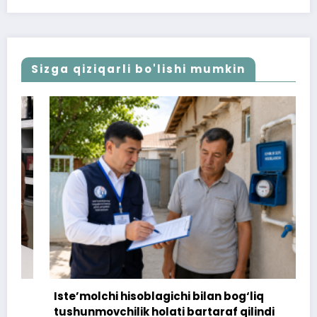
Sizga qiziqarli bo'lishi mumkin
Iste’molchi hisoblagichi bilan bog‘liq
tushunmovchilik holati bartaraf qilindi