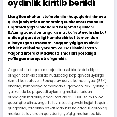
oydinlik kiritib berildi
Marg‘ilon shahar iste’molchilar huquqlarini himoya
qilish jamiyatida shaharning «Chilonzor» mahalla
fuqarolar yig‘ini hududida istiqomat qiluvchi
R.A.ning xonadonlariga xizmat ko‘rsatuvchi shirkat
oldidagi qarzdorligi hamda shirkat tomonidan
olinayotgan to‘lovlarni haqqoniyligiga oydinlik
kiritib berilishida yordam ko‘rsatilishini so‘rab
Yagona interaktiv davlat xizmatlari portaliga
yo‘llagan murojaati o‘rganildi.
O‘rganishda fuqaro murojaatida «shirkat» deb tilga
olingan tashkilot aslida hududdagi ko‘p qavatli uylarga
xizmat ko‘rsatuvchi Boshqaruv servis kompaniyasi (BSK)
ekanligi, kompaniya tomonidan fuqarodan 2023 yilning 4
iyul kunida ko‘p qavatli uylarning mulkdorlaridan
olinadigan majburiy badal tarzida 293 000 so‘m to‘lov
qabul qilib olinib, unga to‘lovni tasdiqlovchi hujjat taqdim
qilinganligi, o‘rganish o‘tkazilgan kun holatiga fuqaroning
mazkur to‘lovlardan qarzdorligi yo‘qligi ma’lum bo‘ldi.