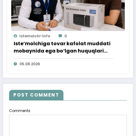
Istemolchi-Info
0
Iste’molchiga tovar kafolat muddati
mobaynida ega bo‘lgan huquqlari
ta’minlab berildi
05.08.2026
POST COMMENT
Comments