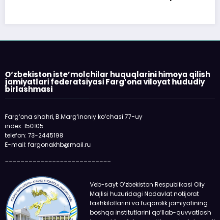
O‘zbekiston iste’molchilar huquqlarini himoya qilish
jamiyatlari federatsiyasi Farg‘ona viloyat hududiy
birlashmasi
Farg‘ona shahri, B.Marg‘inoniy ko‘chasi 77-uy
index: 150105
telefon: 73-2445198
E-mail: fargonakhb@mail.ru
___________________________
Veb-sayt O‘zbekiston Respublikasi Oliy
Majlisi huzuridagi Nodavlat notijorat
tashkilotlarini va fuqarolik jamiyatining
boshqa institutlarini qo‘llab-quvvatlash