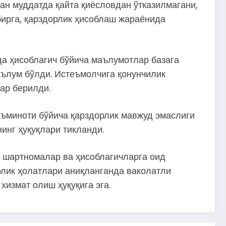
ган муддатда қайта қиёсловдан ўтказилмагани,
бирга, қарздорлик ҳисоблаш жараёнида
да ҳисоблагич бўйича маълумотлар базага
аълум бўлди. Истеъмолчига қонунчилик
ар берилди.
аъминоти бўйича қарздорлик мавжуд эмаслиги
инг ҳуқуқлари тикланди.
, шартномалар ва ҳисоблагичларга оид
рлик ҳолатлари аниқланганда ваколатли
хизмат олиш ҳуқуқига эга.