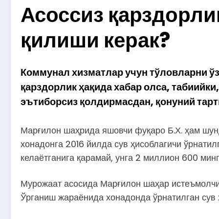
Асоссиз қарздорли
қилиши керак?
Коммунал хизматлар учун тўловларни ўз
қарздорлик ҳақида хабар олса, табиийки
эътиборсиз қолдирмасдан, қонуний тарт
Марғилон шаҳрида яшовчи фуқаро Б.Х. ҳам шунд
хонадонга 2016 йилда сув ҳисоблагичи ўрнати
келаётганига қарамай, унга 2 миллион 600 мин
Мурожаат асосида Марғилон шаҳар истеъмолчи
Ўрганиш жараёнида хонадонда ўрнатилган сув ҳ