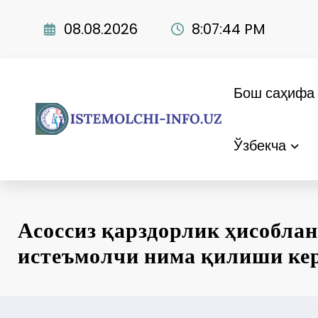
Skip
to
08.08.2026
8:07:45 PM
content
Бош саҳифа
Ўзбекча
Асоссиз қарздорлик ҳисобла
истеъмолчи нима қилиши ке