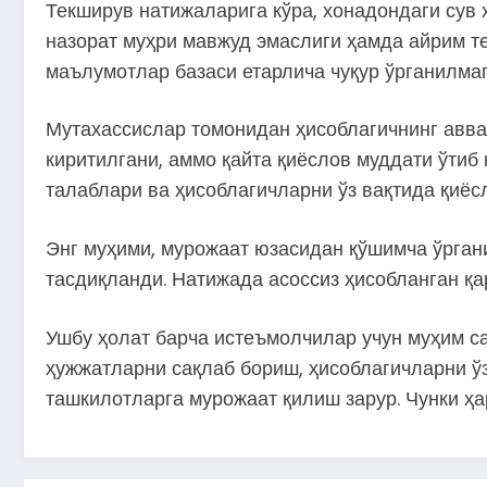
Текширув натижаларига кўра, хонадондаги сув 
назорат муҳри мавжуд эмаслиги ҳамда айрим т
маълумотлар базаси етарлича чуқур ўрганилма
Мутахассислар томонидан ҳисоблагичнинг авва
киритилгани, аммо қайта қиёслов муддати ўтиб
талаблари ва ҳисоблагичларни ўз вақтида қиёс
Энг муҳими, мурожаат юзасидан қўшимча ўрган
тасдиқланди. Натижада асоссиз ҳисобланган қа
Ушбу ҳолат барча истеъмолчилар учун муҳим с
ҳужжатларни сақлаб бориш, ҳисоблагичларни ў
ташкилотларга мурожаат қилиш зарур. Чунки ҳа