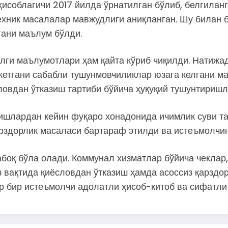
ҳисоблагичи 2017 йилда ўрнатилган бўлиб, белгилан
ехник масалалар мавжудлиги аниқланган. Шу билан 
гани маълум бўлди.
лги маълумотлари ҳам қайта кўриб чиқилди. Натижа
 кетгани сабабли тушунмовчиликлар юзага келгани м
ловдан ўтказиш тартиби бўйича ҳуқуқий тушунтиришл
ишлардан кейин фуқаро хонадонида ичимлик суви т
рздорлик масаласи бартараф этилди ва истеъмолчин
абоқ бўла олади. Коммунал хизматлар бўйича чеклар
з вақтида қиёсловдан ўтказиш ҳамда асоссиз қарздо
р бир истеъмолчи адолатли ҳисоб-китоб ва сифатли 