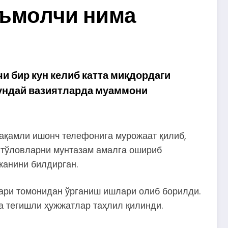
еъмолчи нима
и бир кун келиб катта миқдордаги
 Бундай вазиятларда муаммони
рақамли ишонч телефонига мурожаат қилиб,
, тўловларни мунтазам амалга ошириб
канини билдирган.
ари томонидан ўрганиш ишлари олиб борилди.
а тегишли ҳужжатлар таҳлил қилинди.