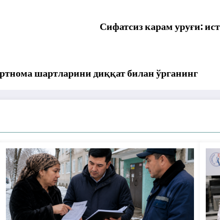
Сифатсиз карам уруғи: ис
артнома шартларини диққат билан ўрганинг