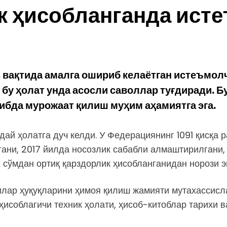
к ҳисобланганда ист
 вақтида амалга ошириб келаётган истеъмолч
, бу ҳолат унда асосли саволлар туғдиради.
ибда мурожаат қилиш муҳим аҳамиятга эга.
ай ҳолатга дуч келди. У Федерациянинг 1091 қисқа 
лгани, 2017 йилда носозлик сабабли алмаштирилгани
г сўмдан ортиқ қарздорлик ҳисобланганидан норози э
лар ҳуқуқларини ҳимоя қилиш жамияти мутахассисл
исоблагичи техник ҳолати, ҳисоб-китоблар тарихи в