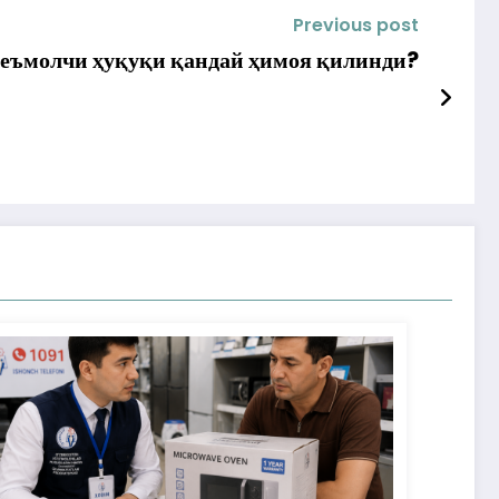
Previous post
теъмолчи ҳуқуқи қандай ҳимоя қилинди?