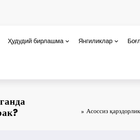
Ҳудудий бирлашма
Янгиликлар
Боғ
нганда
рак?
Асоссиз қарздорли