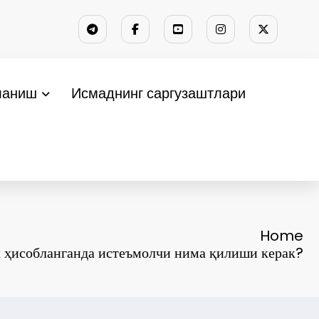
ланиш
Исмаднинг саргузаштлари
Home
к ҳисобланганда истеъмолчи нима қилиши керак?