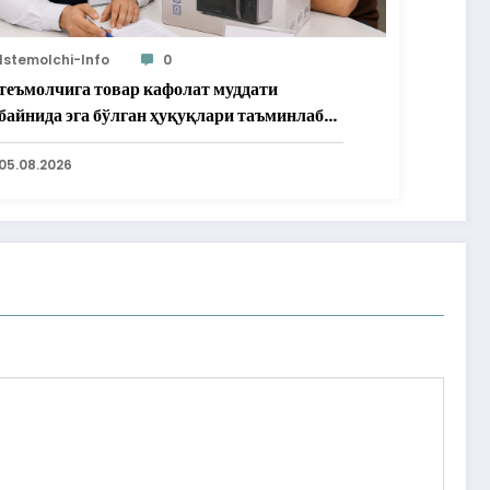
Istemolchi-Info
0
теъмолчига товар кафолат муддати
байнида эга бўлган ҳуқуқлари таъминлаб
рилди
05.08.2026