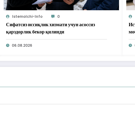
Istemolchi-Info
0
Сифатсиз иссиқлик хизмати учун асоссиз
Ис
қарздорлик бекор қилинди
мо
бе
06.08.2026