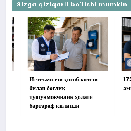
Sizga qiziqarli bo'lishi mumkin
Истеъмолчи ҳисоблагичи
172 мил
билан боғлиқ
аммо уй
тушунмовчилик ҳолати
бартараф қилинди