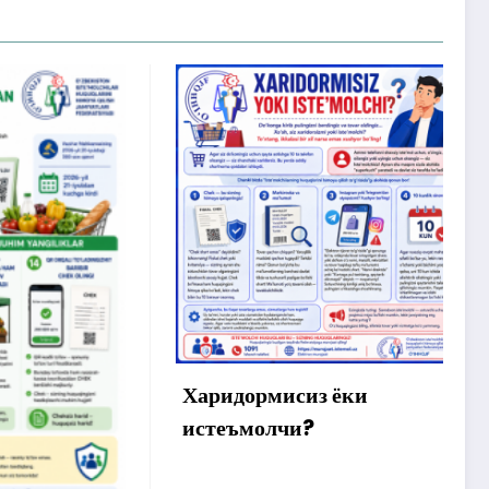
Х
м
ў
а
Харидормисиз ёки
истеъмолчи?