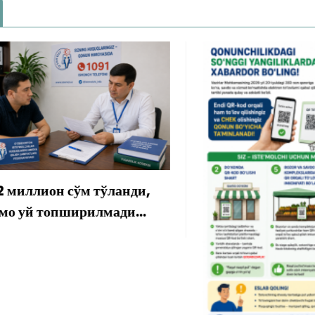
лион сўм тўланди,
 топширилмади…