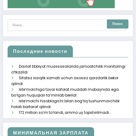
Последние новости
Davlat tibbiyot muassasalarida jamoatchilik monitoringi
o‘tkazildi
Sifatsiz issiqlik xizmati uchun asossiz qarzdorlik bekor
qilindi
Iste’molchiga tovar kafolat muddati mobaynida ega
bo‘lgan huquqlari ta’minlab berildi
Iste’molchi hisoblagichi bilan bog‘liq tushunmovchilik
holati bartaraf qilindi
172 million so‘m to‘landi, ammo uy topshirilmadi…
МИНИМАЛЬНАЯ ЗАРПЛАТА