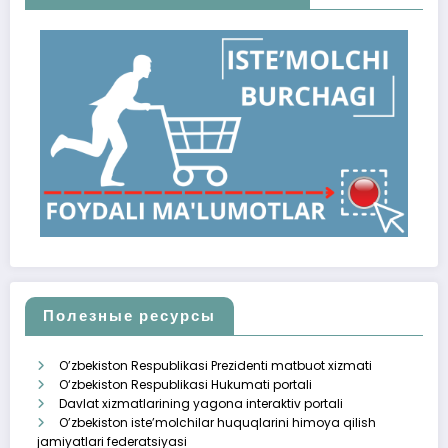
Полезные ресурсы
O’zbekiston Respublikasi Prezidenti matbuot xizmati
O‘zbekiston Respublikasi Hukumati portali
Davlat xizmatlarining yagona interaktiv portali
O’zbekiston iste’molchilar huquqlarini himoya qilish
jamiyatlari federatsiyasi