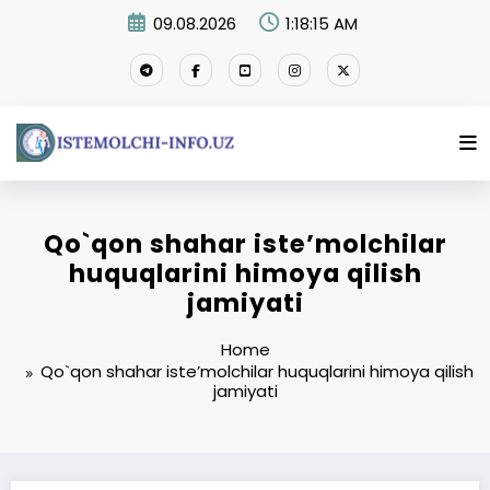
Skip
09.08.2026
1:18:15 AM
to
content
Qo`qon shahar isteʼmolchilar
huquqlarini himoya qilish
jamiyati
Home
Qo`qon shahar isteʼmolchilar huquqlarini himoya qilish
jamiyati