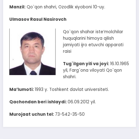
Manzil:
Qo`qon shahri, Ozodlik xiyoboni 10-uy.
Ulmasov Rasul Nasirovch
Qo`qon shahar isteʼmolchilar
huquqlarini himoya qilish
jamiyati ijro etuvchi apparati
raisi
Tug`ilgan yili va joyi:
16.10.1965
yil, Farg`ona viloyati Qo`qon
shahri.
Ma’lumoti:
1993 y. Toshkent davlat universiteti.
Qachondan beri ishlaydi:
06.09.2012 yil.
Murojaat uchun tel:
73-542-35-50