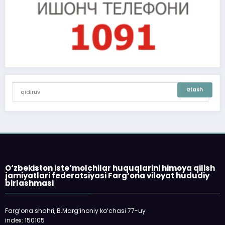
O‘zbekiston iste’molchilar huquqlarini himoya qilish
jamiyatlari federatsiyasi Farg‘ona viloyat hududiy
birlashmasi
Farg‘ona shahri, B.Marg‘inoniy ko‘chasi 77-uy
index: 150105