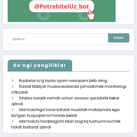
So‘ngi yangiliklar
Radarlar to‘g‘risida ayrim narsalarni bilib oling
Davlat tibbiyot muassasalarida jamoatchilik monitoringi
o‘tkazildi
Sifatsiz issiqlik xizmati uchun asossiz qarzdorlik bekor
qilindi
Iste’molchiga tovar kafolat muddati mobaynida ega
bo‘lgan huquqlari ta’minlab berildi
Iste’molchi hisoblagichi bilan bog‘liq tushunmovchilik
holati bartaraf qilindi