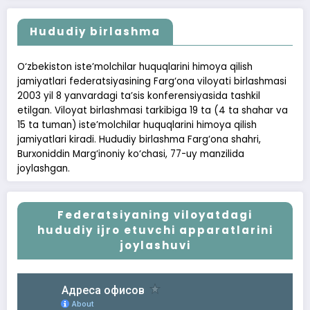
Hududiy birlashma
O‘zbekiston iste’molchilar huquqlarini himoya qilish
jamiyatlari federatsiyasining Farg‘ona viloyati birlashmasi
2003 yil 8 yanvardagi ta’sis konferensiyasida tashkil
etilgan. Viloyat birlashmasi tarkibiga 19 ta (4 ta shahar va
15 ta tuman) iste’molchilar huquqlarini himoya qilish
jamiyatlari kiradi. Hududiy birlashma Farg‘ona shahri,
Burxoniddin Marg‘inoniy ko‘chasi, 77-uy manzilida
joylashgan.
Federatsiyaning viloyatdagi
hududiy ijro etuvchi apparatlarini
joylashuvi