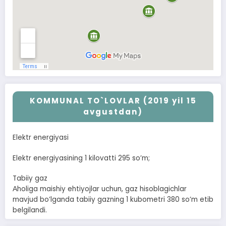
KOMMUNAL TO`LOVLAR (2019 yil 15
avgustdan)
Elektr energiyasi
Elektr energiyasining 1 kilovatti 295 soʼm;
Tabiiy gaz
Аholiga maishiy ehtiyojlar uchun, gaz hisoblagichlar
mavjud boʼlganda tabiiy gazning 1 kubometri 380 soʼm etib
belgilandi.