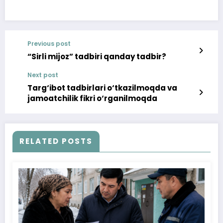
Previous post
“Sirli mijoz” tadbiri qanday tadbir?
Next post
Targ‘ibot tadbirlari o‘tkazilmoqda va
jamoatchilik fikri o‘rganilmoqda
RELATED POSTS