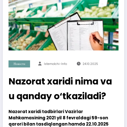
Новости
Istemolchi-Info
24.10.2025
Nazorat xaridi nima va
u qanday o‘tkaziladi?
Nazorat xaridi tadbirlari Vazirlar
Mahkamasining 2021 yil 8 fevraldagi 59-son
qarori bilan tasdiqlangan hamda 22.10.2025