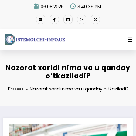
Перейти
06.08.2026
3:40:36 PM
к
содержимому
Nazorat xaridi nima va u qanday
o‘tkaziladi?
Главная
Nazorat xaridi nima va u qanday o‘tkaziladi?