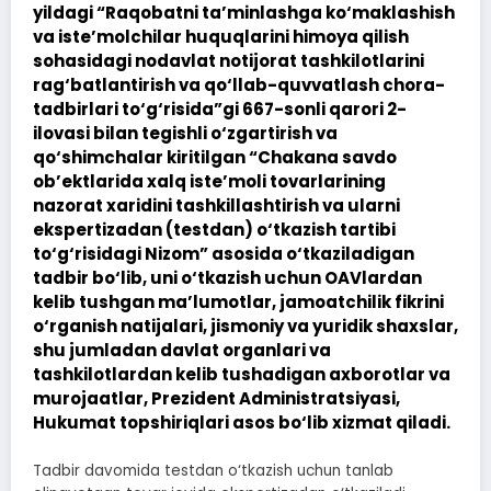
yildagi “Raqobatni ta’minlashga ko‘maklashish
va iste’molchilar huquqlarini himoya qilish
sohasidagi nodavlat notijorat tashkilotlarini
rag‘batlantirish va qo‘llab-quvvatlash chora-
tadbirlari to‘g‘risida”gi 667-sonli qarori 2-
ilovasi bilan tegishli o‘zgartirish va
qo‘shimchalar kiritilgan “Chakana savdo
ob’ektlarida xalq iste’moli tovarlarining
nazorat xaridini tashkillashtirish va ularni
ekspertizadan (testdan) o‘tkazish tartibi
to‘g‘risidagi Nizom” asosida o‘tkaziladigan
tadbir bo‘lib, uni o‘tkazish uchun OAVlardan
kelib tushgan ma’lumotlar, jamoatchilik fikrini
o‘rganish natijalari, jismoniy va yuridik shaxslar,
shu jumladan davlat organlari va
tashkilotlardan kelib tushadigan axborotlar va
murojaatlar, Prezident Administratsiyasi,
Hukumat topshiriqlari asos bo‘lib xizmat qiladi.
Tadbir davomida testdan o‘tkazish uchun tanlab