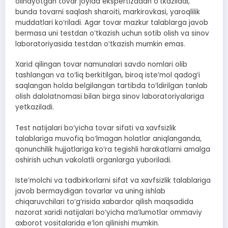
olinayotgan tovar joyida ekspertizadan o‘tkaziladi,
bunda tovarni saqlash sharoiti, markirovkasi, yaroqlilik
muddatlari ko‘riladi. Agar tovar mazkur talablarga javob
bermasa uni testdan o‘tkazish uchun sotib olish va sinov
laboratoriyasida testdan o‘tkazish mumkin emas.
Xarid qilingan tovar namunalari savdo nomlari olib
tashlangan va to‘liq berkitilgan, biroq iste’mol qadog‘i
saqlangan holda belgilangan tartibda to‘ldirilgan tanlab
olish dalolatnomasi bilan birga sinov laboratoriyalariga
yetkaziladi.
Test natijalari bo‘yicha tovar sifati va xavfsizlik
talablariga muvofiq bo‘lmagan holatlar aniqlanganda,
qonunchilik hujjatlariga ko‘ra tegishli harakatlarni amalga
oshirish uchun vakolatli organlarga yuboriladi.
Iste’molchi va tadbirkorlarni sifat va xavfsizlik talablariga
javob bermaydigan tovarlar va uning ishlab
chiqaruvchilari to‘g‘risida xabardor qilish maqsadida
nazorat xaridi natijalari bo‘yicha ma’lumotlar ommaviy
axborot vositalarida e’lon qilinishi mumkin.