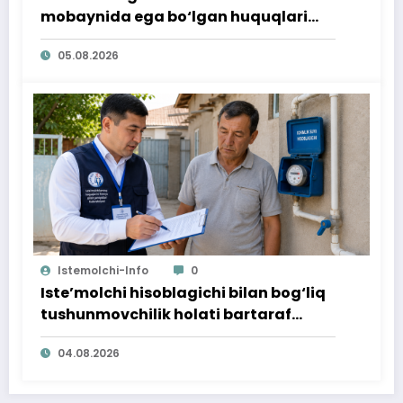
mobaynida ega bo‘lgan huquqlari
ta’minlab berildi
05.08.2026
Istemolchi-Info
0
Iste’molchi hisoblagichi bilan bog‘liq
tushunmovchilik holati bartaraf
qilindi
04.08.2026