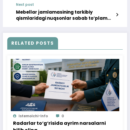
Next post
Mebellar jamlamasining tarkibiy
qismlaridagi nuqsonlar sabab to‘plam
to‘lig‘icha almashtirildi
RELATED POSTS
Istemolchi-Info
0
Radarlar to‘g‘risida ayrim narsalarni