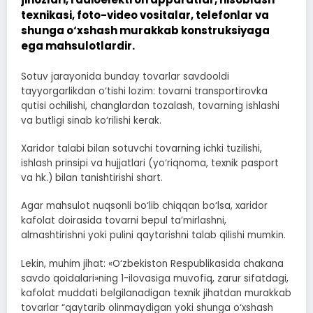
texnikasi, foto-video vositalar, telefonlar va
shunga o‘xshash murakkab konstruksiyaga
ega mahsulotlardir.
Sotuv jarayonida bunday tovarlar savdooldi
tayyorgarlikdan o‘tishi lozim: tovarni transportirovka
qutisi ochilishi, changlardan tozalash, tovarning ishlashi
va butligi sinab ko‘rilishi kerak.
Xaridor talabi bilan sotuvchi tovarning ichki tuzilishi,
ishlash prinsipi va hujjatlari (yo‘riqnoma, texnik pasport
va hk.) bilan tanishtirishi shart.
Agar mahsulot nuqsonli bo‘lib chiqqan bo‘lsa, xaridor
kafolat doirasida tovarni bepul ta’mirlashni,
almashtirishni yoki pulini qaytarishni talab qilishi mumkin.
Lekin, muhim jihat: «O‘zbekiston Respublikasida chakana
savdo qoidalari»ning 1-ilovasiga muvofiq, zarur sifatdagi,
kafolat muddati belgilanadigan texnik jihatdan murakkab
tovarlar “qaytarib olinmaydigan yoki shunga o‘xshash