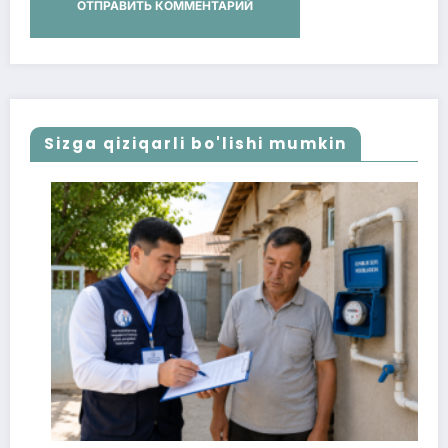
Sizga qiziqarli bo'lishi mumkin