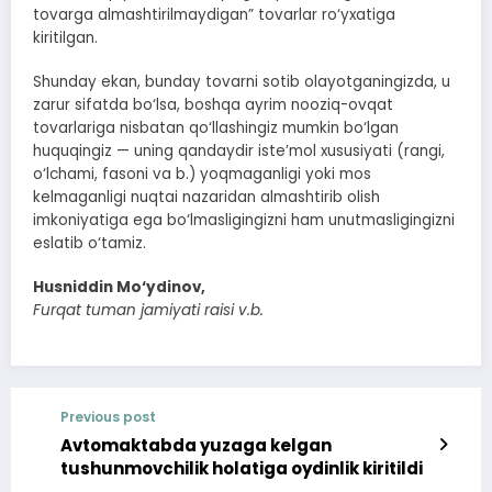
tovarga almashtirilmaydigan” tovarlar ro‘yxatiga
kiritilgan.
Shunday ekan, bunday tovarni sotib olayotganingizda, u
zarur sifatda bo‘lsa, boshqa ayrim nooziq-ovqat
tovarlariga nisbatan qo‘llashingiz mumkin bo‘lgan
huquqingiz — uning qandaydir iste’mol xususiyati (rangi,
o‘lchami, fasoni va b.) yoqmaganligi yoki mos
kelmaganligi nuqtai nazaridan almashtirib olish
imkoniyatiga ega bo‘lmasligingizni ham unutmasligingizni
eslatib o‘tamiz.
Husniddin Mo‘ydinov,
Furqat tuman jamiyati raisi v.b.
Previous post
Avtomaktabda yuzaga kelgan
tushunmovchilik holatiga oydinlik kiritildi