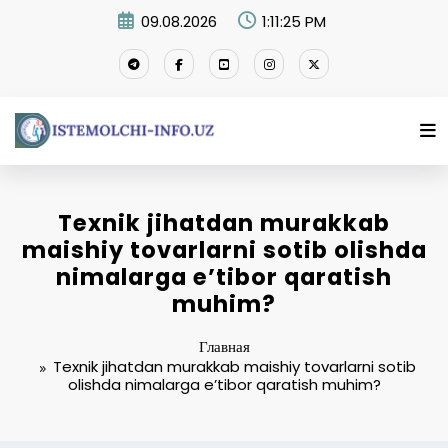
Перейти
09.08.2026
1:11:26 PM
к
содержимому
Texnik jihatdan murakkab
maishiy tovarlarni sotib olishda
nimalarga e’tibor qaratish
muhim?
Главная
Texnik jihatdan murakkab maishiy tovarlarni sotib
olishda nimalarga e’tibor qaratish muhim?