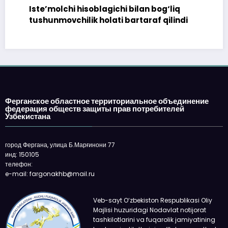
Iste’molchi hisoblagichi bilan bog‘liq
tushunmovchilik holati bartaraf qilindi
Ферганское областное территориальное объединение
федерация обществ защиты прав потребителей
Узбекистана
город Фергана, улица Б.Марғинони 77
инд: 150105
телефон:
e-mail: fargonakhb@mail.ru
Veb-sayt O‘zbekiston Respublikasi Oliy
Majlisi huzuridagi Nodavlat notijorat
tashkilotlarini va fuqarolik jamiyatining