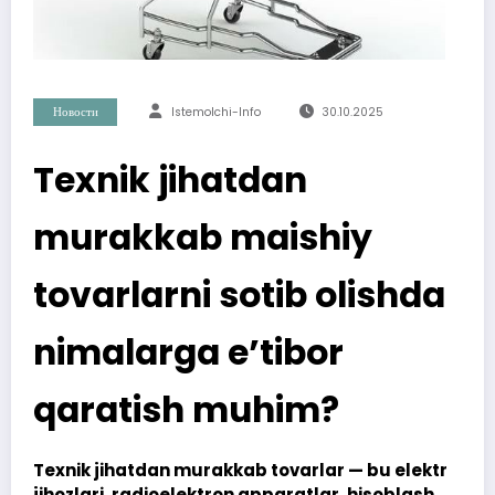
Новости
Istemolchi-Info
30.10.2025
Texnik jihatdan
murakkab maishiy
tovarlarni sotib olishda
nimalarga e’tibor
qaratish muhim?
Texnik jihatdan murakkab tovarlar — bu elektr
jihozlari, radioelektron apparatlar, hisoblash