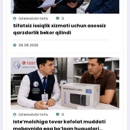
Istemolchi-Info
0
Sifatsiz issiqlik xizmati uchun asossiz
qarzdorlik bekor qilindi
06.08.2026
Istemolchi-Info
0
Iste’molchiga tovar kafolat muddati
mobaynida ega bo‘lgan huquqlari