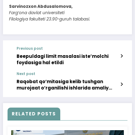
Sarvinozxon Abdusalomova,
Farg‘ona davlat universiteti
Filologiya fakulteti 23.90-guruh talabasi.
Previous post
Beepuldagi limit masalasi iste’molchi
foydasiga hal etildi
Next post
Raqobat qo‘mitasiga kelib tushgan
murojaat o‘rganilishi ishlarida amaliy
hamkorlik olib borildi
RELATED POSTS