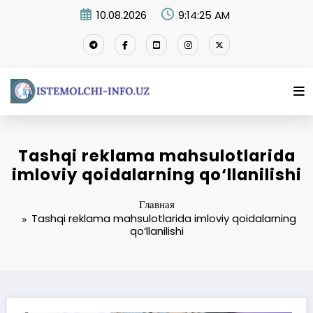
Перейти
10.08.2026
9:14:26 AM
к
содержимому
Tashqi reklama mahsulotlarida
imloviy qoidalarning qo‘llanilishi
Главная
Tashqi reklama mahsulotlarida imloviy qoidalarning
qo‘llanilishi