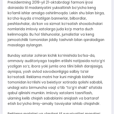
Prezidentning 2019-yil 21-oktabrdagi farmoni ijrosi
doirasida til madaniyatini yuksaltirish bo‘yicha keng
ko‘lamli ishlar amalga oshirilmoqda. Lekin shu bilan birga,
ko‘cha-kuyda o‘rnatilgan bannerlar, bilbordlar,
peshlavhalar, do‘kon va xizmat ko‘rsatish shoxobchalari
nomlarida imloviy xatolarga juda ko‘p marta duch
kelinmoqda. Bu hol tilshunoslar, jurnalistlar va keng
jamoatchilik tomonidan jiddiy tashvish bilan qaraladigan
masalaga aylangan.
Bunday xatolar zohiran kichik ko‘rinishida bo‘lsa-da,
ommaviy auditoriyaga taqdim etilishi natijasida noto‘g‘ri
yozilgan so‘z, ibora yoki jumla ona tilini bilish darajasiga,
ayniqsa, yosh avlod savodxonligiga salbiy ta’sir
ko‘rsatadi. Reklama matni har kuni minglab kishilar
tomonidan ko‘rilishi va beixtiyor xotirada qolishi sababli,
undagi xato birmuncha vaqt o‘tib “to‘g‘ri shakl” sifatida
qabul qilinishi mumkin. Imloviy xatolarni tasniflash,
ularning kelib chiqish sabablarini aniqlash va bartaraf
etish bo‘yicha ilmiy-amaliy tavsiyalar ishlab chiqishdir.
Reklama matnlari va ulardagi til xususiyatlari masalasi