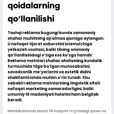
qoidalarning
qo‘llanilishi
Tashqi reklama bugungi kunda zamonaviy
shahar muhitining ajralmas qismiga aylangan.
U nafaqat tijorat axborotini istemolchiga
yetkazish vositasi, balki tilning ommaviy
qo‘llanilishidagi o‘ziga xos ko‘zgu hamdir.
Reklama matnlari shahar aholisining kundalik
turmushida tilga bo‘lgan munosabatini,
savodxonlik me’yorlarini va estetik didini
shakllantirishda muhim o‘rin tutadi. Shu
sababli reklama matnlarining lingvistik sifati
nafaqat marketing samaradorligini, balki
umumiy til madaniyati holatini ham belgilab
beradi.
Mamlakatimizda davlat tili maqomi to‘g‘risidagi qonun va