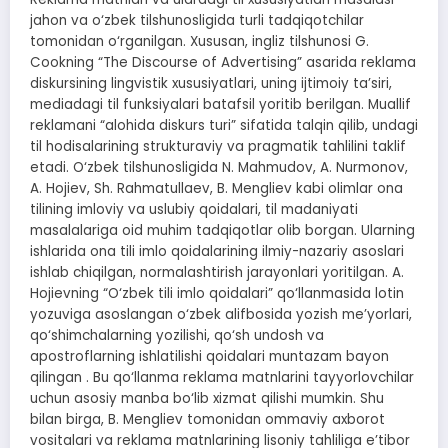
jahon va o‘zbek tilshunosligida turli tadqiqotchilar
tomonidan o‘rganilgan. Xususan, ingliz tilshunosi G.
Cookning “The Discourse of Advertising” asarida reklama
diskursining lingvistik xususiyatlari, uning ijtimoiy ta’siri,
mediadagi til funksiyalari batafsil yoritib berilgan. Muallif
reklamani “alohida diskurs turi” sifatida talqin qilib, undagi
til hodisalarining strukturaviy va pragmatik tahlilini taklif
etadi. O‘zbek tilshunosligida N. Mahmudov, A. Nurmonov,
A. Hojiev, Sh. Rahmatullaev, B. Mengliev kabi olimlar ona
tilining imloviy va uslubiy qoidalari, til madaniyati
masalalariga oid muhim tadqiqotlar olib borgan. Ularning
ishlarida ona tili imlo qoidalarining ilmiy-nazariy asoslari
ishlab chiqilgan, normalashtirish jarayonlari yoritilgan. A.
Hojievning “O‘zbek tili imlo qoidalari” qo‘llanmasida lotin
yozuviga asoslangan o‘zbek alifbosida yozish me’yorlari,
qo‘shimchalarning yozilishi, qo‘sh undosh va
apostroflarning ishlatilishi qoidalari muntazam bayon
qilingan . Bu qo‘llanma reklama matnlarini tayyorlovchilar
uchun asosiy manba bo‘lib xizmat qilishi mumkin. Shu
bilan birga, B. Mengliev tomonidan ommaviy axborot
vositalari va reklama matnlarining lisoniy tahliliga e’tibor