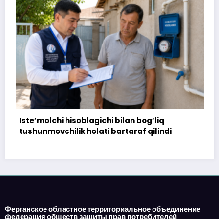
soblagichi bilan bog‘liq
172 million so‘m t
k holati bartaraf qilindi
topshirilmadi…
Ферганское областное территориальное объединение
федерация обществ защиты прав потребителей