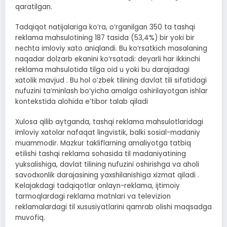
qaratilgan.
Tadqiqot natijalariga ko‘ra, o‘rganilgan 350 ta tashqi
reklama mahsulotining 187 tasida (53,4%) bir yoki bir
nechta imloviy xato aniqlandi. Bu ko‘rsatkich masalaning
naqadar dolzarb ekanini ko‘rsatadi: deyarli har ikkinchi
reklama mahsulotida tilga oid u yoki bu darajadagi
xatolik mavjud . Bu hol o‘zbek tilining davlat tili sifatidagi
nufuzini ta’minlash bo‘yicha amalga oshirilayotgan ishlar
kontekstida alohida e’tibor talab qiladi
Xulosa qilib aytganda, tashqi reklama mahsulotlaridagi
imloviy xatolar nafaqat lingvistik, balki sosial-madaniy
muammodir. Mazkur takliflarning amaliyotga tatbiq
etilishi tashqi reklama sohasida til madaniyatining
yuksalishiga, davlat tilining nufuzini oshirishga va aholi
savodxonlik darajasining yaxshilanishiga xizmat qiladi .
Kelajakdagi tadqiqotlar onlayn-reklama, ijtimoiy
tarmoqlardagi reklama matnlari va televizion
reklamalardagi til xususiyatlarini qamrab olishi maqsadga
muvofiq.