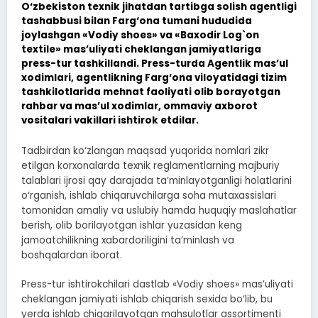
O‘zbekiston texnik jihatdan tartibga solish agentligi
tashabbusi bilan Farg‘ona tumani hududida
joylashgan «Vodiy shoes» va «Baxodir Log`on
textile» mas’uliyati cheklangan jamiyatlariga
press-tur tashkillandi. Press-turda Agentlik mas’ul
xodimlari, agentlikning Farg‘ona viloyatidagi tizim
tashkilotlarida mehnat faoliyati olib borayotgan
rahbar va mas’ul xodimlar, ommaviy axborot
vositalari vakillari ishtirok etdilar.
Tadbirdan ko‘zlangan maqsad yuqorida nomlari zikr
etilgan korxonalarda texnik reglamentlarning majburiy
talablari ijrosi qay darajada ta’minlayotganligi holatlarini
o‘rganish, ishlab chiqaruvchilarga soha mutaxassislari
tomonidan amaliy va uslubiy hamda huquqiy maslahatlar
berish, olib borilayotgan ishlar yuzasidan keng
jamoatchilikning xabardoriligini ta’minlash va
boshqalardan iborat.
Press-tur ishtirokchilari dastlab «Vodiy shoes» mas’uliyati
cheklangan jamiyati ishlab chiqarish sexida bo‘lib, bu
yerda ishlab chiqarilayotgan mahsulotlar assortimenti