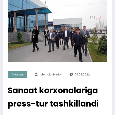
Новости
Istemolchi-Info
24.02.2022
Sanoat korxonalariga
press-tur tashkillandi