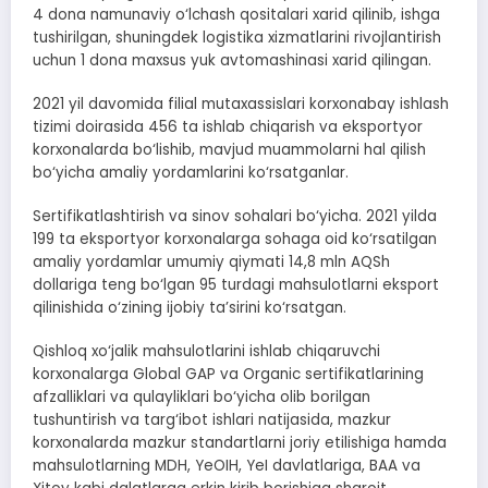
4 dona namunaviy o‘lchash qositalari xarid qilinib, ishga
tushirilgan, shuningdek logistika xizmatlarini rivojlantirish
uchun 1 dona maxsus yuk avtomashinasi xarid qilingan.
2021 yil davomida filial mutaxassislari korxonabay ishlash
tizimi doirasida 456 ta ishlab chiqarish va eksportyor
korxonalarda bo‘lishib, mavjud muammolarni hal qilish
bo‘yicha amaliy yordamlarini ko‘rsatganlar.
Sertifikatlashtirish va sinov sohalari bo‘yicha. 2021 yilda
199 ta eksportyor korxonalarga sohaga oid ko‘rsatilgan
amaliy yordamlar umumiy qiymati 14,8 mln AQSh
dollariga teng bo‘lgan 95 turdagi mahsulotlarni eksport
qilinishida o‘zining ijobiy ta’sirini ko‘rsatgan.
Qishloq xo‘jalik mahsulotlarini ishlab chiqaruvchi
korxonalarga Global GAP va Organic sertifikatlarining
afzalliklari va qulayliklari bo‘yicha olib borilgan
tushuntirish va targ‘ibot ishlari natijasida, mazkur
korxonalarda mazkur standartlarni joriy etilishiga hamda
mahsulotlarning MDH, YeOIH, YeI davlatlariga, BAA va