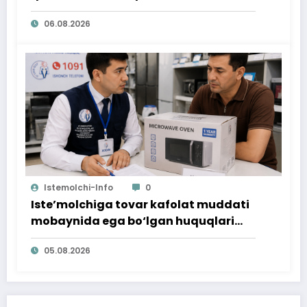
06.08.2026
Istemolchi-Info
0
Iste’molchiga tovar kafolat muddati
mobaynida ega bo‘lgan huquqlari
ta’minlab berildi
05.08.2026