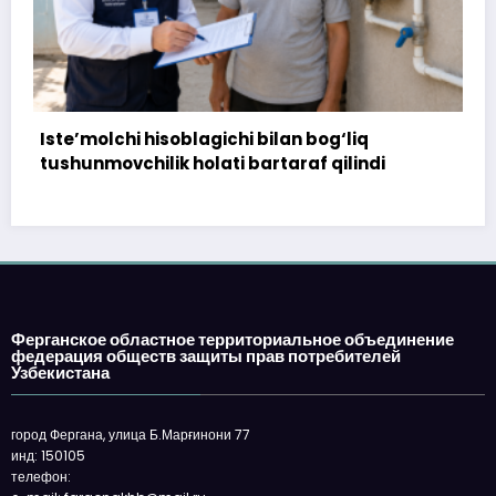
172 million so‘m to‘landi, ammo uy
topshirilmadi…
Ферганское областное территориальное объединение
федерация обществ защиты прав потребителей
Узбекистана
город Фергана, улица Б.Марғинони 77
инд: 150105
телефон: