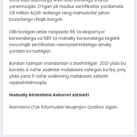
Xitoy kabi dalatlarga erkin kirib borishiga sharoit
yaratmoqda. O‘tgan yili mazkur sertifikatlar yordamida
3,8 million AQSh dollariga teng mahsulotlar jahon
bozorlariga chiqib borgan.
Olib borilgan ishlar natijasida 66 ta eksportyor
korxonalarga va 580 ta mahalliy korxonalarga tegishli
muvofiqlik sertifkatlari rasmiylashtirilishiga amaliy
yordam ko‘rsatilgan.
Bundan tashqari standartlari o‘zlashtirilgan. 2021 yilda bu
borada 4 nafar xodimlar malakasini oshirgan bo‘lsa, joriy
yilda yana 11 nafar xodimning malakasini oshirish
rejalashtirilmoqda.
Hududiy birlashma Axborot xizmati
Rasmlarni O‘zA fotomuxbiri Muqimjon Qodirov olgan.