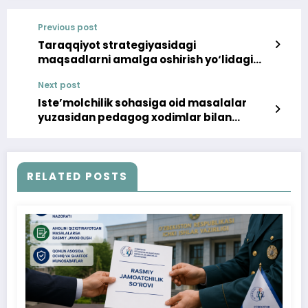
Previous post
Taraqqiyot strategiyasidagi
maqsadlarni amalga oshirish yo‘lidagi
hamkorlik
Next post
Iste’molchilik sohasiga oid masalalar
yuzasidan pedagog xodimlar bilan
uchrashuvlar o‘tkazilmoqda
RELATED POSTS