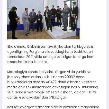
Shu o‘rinda, O‘zbekiston texnik jihatdan tartibga solish
agentligining Farg‘ona viloyatidagi tizim tashkilotlari
tomonidan 2021 yilda amalga oshirilgan ishlarga ham
qisqacha to‘xtalib o‘tsak.
Metrologiya sohasi bo‘yicha. O‘tgan yilda yuridik va
jismoniy shaxslardan kelib tushgan 20962 dona
buyurtmalarga asosan 40477 dona o‘lchash vositalari
metrologik tekshiruvlardan o‘tkazilgan bo‘lib. shularning
304 donasi metrologik attestatlashdan, qolgan 40173
donasi esa qiyoslashdan o‘tkazilgan.
Ko‘rsatilayotgan xizmatlar sifatini yaxshilash maqsadida