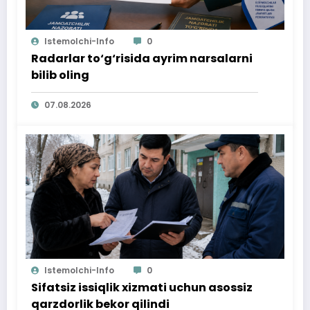
Istemolchi-Info
0
Radarlar to‘g‘risida ayrim narsalarni
bilib oling
07.08.2026
Istemolchi-Info
0
Sifatsiz issiqlik xizmati uchun asossiz
qarzdorlik bekor qilindi