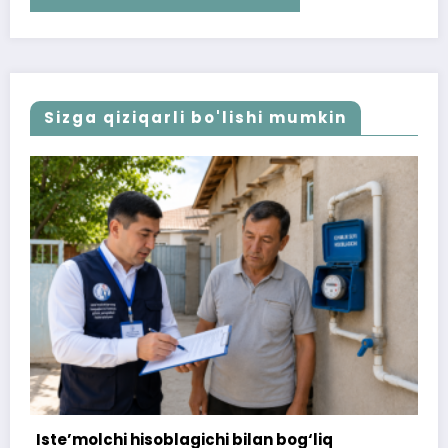
Sizga qiziqarli bo'lishi mumkin
og‘liq
172 million so‘m to‘landi, ammo uy