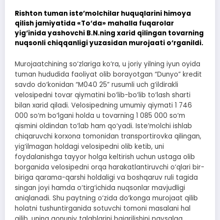
Rishton tuman iste’molchilar huquqlarini himoya
qilish jamiyatida «To‘da» mahalla fuqarolar
yig‘inida yashovchi B.N.ning xarid qilingan tovarning
nuqsonli chiqqanligi yuzasidan murojaati o‘rganildi.
Murojaatchining so‘zlariga ko‘ra, u joriy yilning iyun oyida
tuman hududida faoliyat olib borayotgan “Dunyo” kredit
savdo do‘konidan “M040 25” rusumli uch g‘ildirakli
velosipedni tovar qiymatini bo‘lib-bo‘lib to‘lash sharti
bilan xarid qiladi. Velosipedning umumiy qiymati 1 746
000 so‘m bo‘lgani holda u tovarning 1 085 000 so‘m
qismini oldindan to‘lab ham qo‘yadi. Iste’molchi ishlab
chiqaruvchi korxona tomonidan transportirovka qilingan,
yig‘ilmagan holdagi velosipedni olib ketib, uni
foydalanishga tayyor holga keltirish uchun ustaga olib
borganida velosipedni orqa harakatlantiruvchi o‘qlari bir-
biriga qarama-qarshi holdaligi va boshqaruv ruli tagida
singan joyi hamda o‘tirg‘ichida nuqsonlar mavjudligi
aniqlanadi. Shu paytning o‘zida do‘konga murojaat qilib
holatni tushuntirganida sotuvchi tomoni masalani hal
qilib, uning qonuniy talablarini bajarilishini paysalga