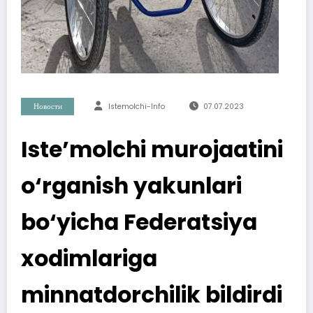
Новости
Istemolchi-Info
07.07.2023
Iste’molchi murojaatini
o‘rganish yakunlari
bo‘yicha Federatsiya
xodimlariga
minnatdorchilik bildirdi