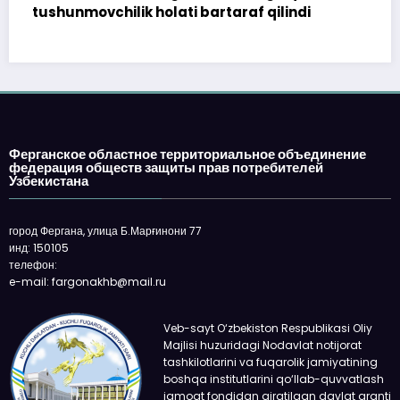
qilindi
topshirilmadi…
Ферганское областное территориальное объединение
федерация обществ защиты прав потребителей
Узбекистана
город Фергана, улица Б.Марғинони 77
инд: 150105
телефон:
e-mail: fargonakhb@mail.ru
Veb-sayt O‘zbekiston Respublikasi Oliy
Majlisi huzuridagi Nodavlat notijorat
tashkilotlarini va fuqarolik jamiyatining
boshqa institutlarini qo‘llab-quvvatlash
jamoat fondidan ajratilgan davlat granti