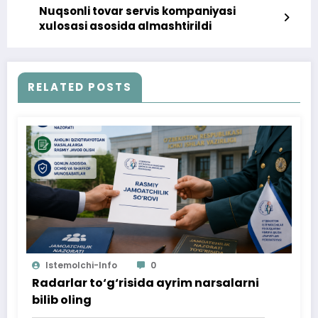
Nuqsonli tovar servis kompaniyasi
xulosasi asosida almashtirildi
RELATED POSTS
Istemolchi-Info
0
Radarlar to‘g‘risida ayrim narsalarni
bilib oling