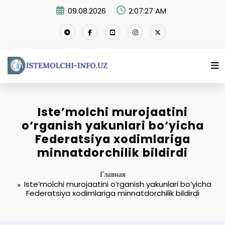
Перейти
09.08.2026
2:07:28 AM
к
содержимому
Iste’molchi murojaatini
o‘rganish yakunlari bo‘yicha
Federatsiya xodimlariga
minnatdorchilik bildirdi
Главная
Iste’molchi murojaatini o‘rganish yakunlari bo‘yicha
Federatsiya xodimlariga minnatdorchilik bildirdi