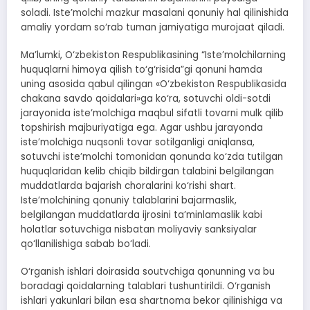
soladi. Iste’molchi mazkur masalani qonuniy hal qilinishida
amaliy yordam so‘rab tuman jamiyatiga murojaat qiladi.
Ma’lumki, O‘zbekiston Respublikasining “Iste’molchilarning
huquqlarni himoya qilish to‘g‘risida”gi qonuni hamda
uning asosida qabul qilingan «O‘zbekiston Respublikasida
chakana savdo qoidalari»ga ko‘ra, sotuvchi oldi-sotdi
jarayonida iste’molchiga maqbul sifatli tovarni mulk qilib
topshirish majburiyatiga ega. Agar ushbu jarayonda
iste’molchiga nuqsonli tovar sotilganligi aniqlansa,
sotuvchi iste’molchi tomonidan qonunda ko‘zda tutilgan
huquqlaridan kelib chiqib bildirgan talabini belgilangan
muddatlarda bajarish choralarini ko‘rishi shart.
Iste’molchining qonuniy talablarini bajarmaslik,
belgilangan muddatlarda ijrosini ta’minlamaslik kabi
holatlar sotuvchiga nisbatan moliyaviy sanksiyalar
qo‘llanilishiga sabab bo‘ladi.
O‘rganish ishlari doirasida soutvchiga qonunning va bu
boradagi qoidalarning talablari tushuntirildi. O‘rganish
ishlari yakunlari bilan esa shartnoma bekor qilinishiga va