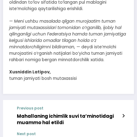
oldindan to‘lov sifatida to‘langan pul mablagini
iste’molchiga qaytarilishiga erishildi.
—
Meni ushbu masalada qilgan murojaatim tuman
jamiyati mutaxassislari tomonidan o‘rganilib, ijobiy hal
qilinganligi uchun Federatsiya hamda tuman jamiyatiga
kelgusi ishlarida omadlar tilagan holda o‘z
minnatdorchiligimni bildiraman,
— deydi iste’molchi
murojaatini o‘rganish natijalari bo‘yicha tuman jamiyati
rahbari nomiga bergan minnatdorchilik xatida.
Xusniddin Latipov,
tuman jamiyati bosh mutaxassisi
Previous post
Mahallaning ichimlik suvi ta’minotidagi
muammo hal etildi
Next post