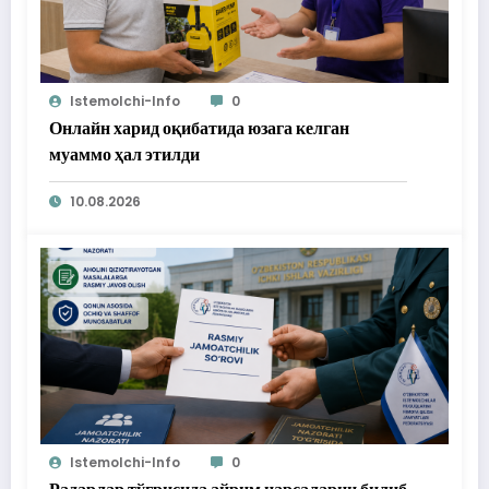
Istemolchi-Info
0
Онлайн харид оқибатида юзага келган
муаммо ҳал этилди
10.08.2026
Istemolchi-Info
0