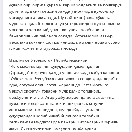
ўқлари бир-бирига қарама-қарши ҳолдалиги ва бошқарув
рули тагида синган жойи ҳамда ўтирғичида нуқсонлар
мавжудлиги аниқланади. Шу пайтнинг ўзида дўконга
мурожаат қилиб ҳолатни тушунтирганида сотувчи томони
масалани ҳал қилиб, унинг қонуний талабларини
бажарилишини пайсалга солади. Истеъмолчи мазкур
масалани қонуний ҳал қилинишида амалий ёрдам сўраб
туман жамиятига мурожаат қилади.
Маълумки, Ўзбекистон Республикасининг
“Истеъмолчиларнинг ҳуқуқларни ҳимоя қилиш
тўғрисида”ги қонуни ҳамда унинг асосида қабул қилинган
“Ўзбекистон Республикасида чакана савдо қоидалари”га
кўра, сотувчи олди-сотди жараёнида истеъмолчига
мақбул сифатли товарни мулк қилиб топшириш
мажбуриятига эга. Агар ушбу жараёнда истеъмолчига
нуқсонли товар сотилганлиги аниқланса, сотувчи
истеъмолчи томонидан қонунда кўзда тутилган
ҳуқуқларидан келиб чиқиб билдирган талабини
белгиланган муддатларда бажариш чораларини кўриши
шарт. Истеъмолчининг қонуний талабларини