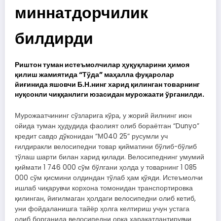
миннатдорчилик
билдирди
Риштон туман истеъмолчилар ҳуқуқларини ҳимоя
қилиш жамиятида “Тўда” маҳалла фуқаролар
йиғинида яшовчи Б.Н.нинг харид қилинган товарнинг
нуқсонли чиққанлиги юзасидан мурожаати ўрганилди.
Мурожаатчининг сўзларига кўра, у жорий йилнинг июн
ойида туман ҳудудида фаолият олиб бораётган “Dunyo”
кредит савдо дўконидан “М040 25” русумли уч
ғилдиракли велосипедни товар қийматини бўлиб-бўлиб
тўлаш шарти билан харид қилади. Велосипеднинг умумий
қиймати 1 746 000 сўм бўлгани ҳолда у товарнинг 1 085
000 сўм қисмини олдиндан тўлаб ҳам қўяди. Истеъмолчи
ишлаб чиқарувчи корхона томонидан транспортировка
қилинган, йиғилмаган ҳолдаги велосипедни олиб кетиб,
уни фойдаланишга тайёр ҳолга келтириш учун устага
олиб борганида велосипедни орқа ҳаракатлантирувчи