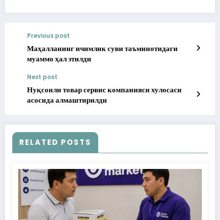
Previous post
Маҳалланинг ичимлик суви таъминотидаги
муаммо ҳал этилди
Next post
Нуқсонли товар сервис компанияси хулосаси
асосида алмаштирилди
RELATED POSTS