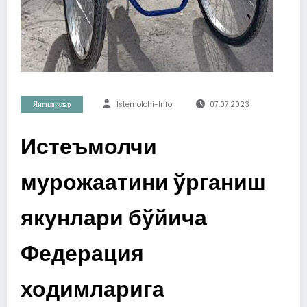
Янгиликлар
Istemolchi-Info
07.07.2023
Истеъмолчи
мурожаатини ўрганиш
якунлари бўйича
Федерация
ходимларига