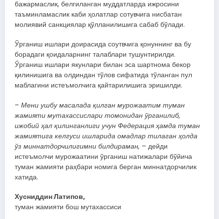
бажармаслик, белгиланган муддатларда ижросини
таъминламаслик каби ҳолатлар сотувчига нисбатан
молиявий санкциялар қўлланилишига сабаб бўлади.
Ўрганиш ишлари доирасида соутвчига қонуннинг ва бу
борадаги қоидаларнинг талаблари тушунтирилди.
Ўрганиш ишлари якунлари билан эса шартнома бекор
қилинишига ва олдиндан тўлов сифатида тўланган пул
маблагини истеъмолчига қайтарилишига эришилди.
–
Мени ушбу масалада қилган мурожаатим туман
жамияти мутахассислари томонидан ўрганилиб,
ижобий ҳал қилинганлиги учун Федерация ҳамда туман
жамиятига келгуси ишларида омадлар тилаган ҳолда
ўз миннатдорчилигимни билдираман,
– дейди
истеъмолчи мурожаатини ўрганиш натижалари бўйича
туман жамияти раҳбари номига берган миннатдорчилик
хатида.
Хусниддин Латипов,
туман жамияти бош мутахассиси