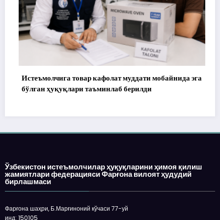
Истеъмолчига товар кафолат муддати мобайнида эга
бўлган ҳуқуқлари таъминлаб берилди
Ўзбекистон истеъмолчилар ҳуқуқларини ҳимоя қилиш
жамиятлари федерацияси Фарғона вилоят ҳудудий
бирлашмаси
Фарғона шаҳри, Б.Марғиноний кўчаси 77-уй
инд: 150105