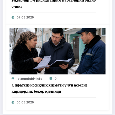
Радарлар тўғрисида айрим нарсаларни билиб
олинг
07.08.2026
Istemolchi-Info
0
Сифатсиз иссиқлик хизмати учун асоссиз
қарздорлик бекор қилинди
06.08.2026