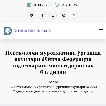
Skip
10.08.2026
1:45:03 PM
to
content
Истеъмолчи мурожаатини ўрганиш
якунлари бўйича Федерация
ходимларига миннатдорчилик
билдирди
Home
Истеъмолчи мурожаатини ўрганиш якунлари бўйича
Федерация ходимларига миннатдорчилик билдирди