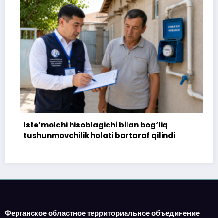
Iste’molchi hisoblagichi bilan bog‘liq
1
tushunmovchilik holati bartaraf qilindi
t
Ферганское областное территориальное объединение