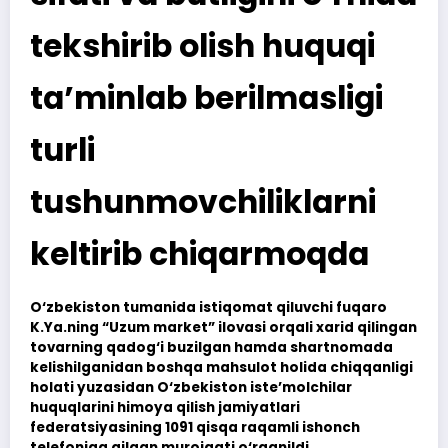
tekshirib olish huquqi
ta’minlab berilmasligi
turli
tushunmovchiliklarni
keltirib chiqarmoqda
O‘zbekiston tumanida istiqomat qiluvchi fuqaro
K.Ya.ning “Uzum market” ilovasi orqali xarid qilingan
tovarning qadog‘i buzilgan hamda shartnomada
kelishilganidan boshqa mahsulot holida chiqqanligi
holati yuzasidan O‘zbekiston iste’molchilar
huquqlarini himoya qilish jamiyatlari
federatsiyasining 1091 qisqa raqamli ishonch
telefoniga qilgan murojaati o‘rganildi.