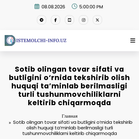
Перейти
08.08.2026
5:00:01 PM
к
содержимому
Sotib olingan tovar sifati va
butligini o‘rnida tekshirib olish
huquqi ta’minlab berilmasligi
turli tushunmovchiliklarni
keltirib chiqarmoqda
Главная
Sotib olingan tovar sifati va butligini o‘rnida tekshirib
olish huquqi ta’minlab berilmasligi turli
tushunmovchiliklarni keltirib chiqarmoqda