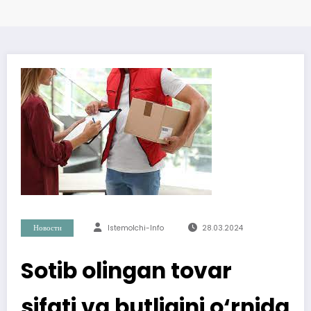
Новости
Istemolchi-Info
28.03.2024
Sotib olingan tovar
sifati va butligini o‘rnida