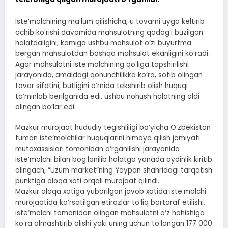
Iste’molchining ma’lum qilishicha, u tovarni uyga keltirib
ochib ko‘rishi davomida mahsulotning qadog‘i buzilgan
holatdaligini, kamiga ushbu mahsulot o‘zi buyurtma
bergan mahsulotdan boshqa mahsulot ekanligini ko‘radi.
Agar mahsulotni iste’molchining qo‘liga topshirilishi
jarayonida, amaldagi qonunchilikka ko‘ra, sotib olingan
tovar sifatini, butligini o‘rnida tekshirib olish huquqi
ta’minlab berilganida edi, ushbu nohush holatning oldi
olingan bo‘lar edi.
Mazkur murojaat hududiy tegishliligi bo‘yicha O‘zbekiston
tuman iste’molchilar huquqlarini himoya qilish jamiyati
mutaxassislari tomonidan o‘rganilishi jarayonida
iste’molchi bilan bog‘lanilib holatga yanada oydinlik kiritib
olingach, “Uzum market”ning Yaypan shahridagi tarqatish
punktiga aloqa xati orqali murojaat qilindi.
Mazkur aloqa xatiga yuborilgan javob xatida iste’molchi
murojaatida ko‘rsatilgan etirozlar to‘liq bartaraf etilishi,
iste’molchi tomonidan olingan mahsulotni o‘z hohishiga
ko‘ra almashtirib olishi yoki uning uchun to‘langan 177 000