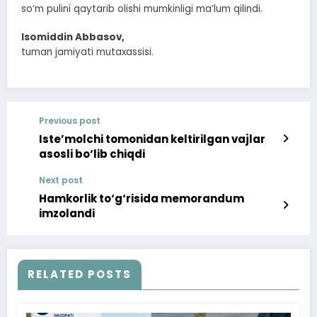
so‘m pulini qaytarib olishi mumkinligi ma’lum qilindi.
Isomiddin Abbasov,
tuman jamiyati mutaxassisi.
Previous post
Iste’molchi tomonidan keltirilgan vajlar
asosli bo‘lib chiqdi
Next post
Hamkorlik to‘g‘risida memorandum
imzolandi
RELATED POSTS