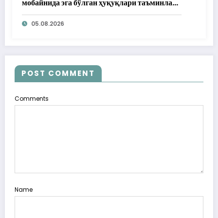
мобайнида эга бўлган ҳуқуқлари таъминлаб
берилди
05.08.2026
POST COMMENT
Comments
Name