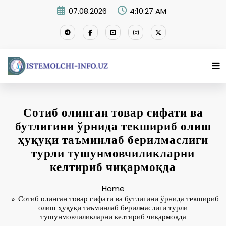
Skip
07.08.2026
4:10:27 AM
to
content
Сотиб олинган товар сифати ва
бутлигини ўрнида текшириб олиш
ҳуқуқи таъминлаб берилмаслиги
турли тушунмовчиликларни
келтириб чиқармоқда
Home
Сотиб олинган товар сифати ва бутлигини ўрнида текшириб
олиш ҳуқуқи таъминлаб берилмаслиги турли
тушунмовчиликларни келтириб чиқармоқда