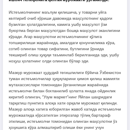
Истеъмолчининг маълум қилишича, у товарни уйга
келтириб очиб кўриши давомида маҳсулотнинг қадоғи
бузилган ҳолатдалигини, камига ушбу маҳсулот ўзи
буюртма берган маҳсулотдан бошқа маҳсулот эканлигини
кўради. Агар маҳсулотни истеъмолчининг қўлига
топширилиши жараёнида, амалдаги қонунчиликка кўра,
сотиб олинган товар сифатини, бутлигини ўрнида
текшириб олиш ҳуқуқи таъминлаб берилганида эди, ушбу
ноҳуш ҳолатнинг олди олинган бўлар эди.
Мазкур мурожаат ҳудудий тегишлилиги бўйича Ўзбекистон
туман истеъмолчилар ҳуқуқларини ҳимоя қилиш жамияти
мутахассислари томонидан ўрганилиши жараёнида
истеъмолчи билан боғланилиб ҳолатга янада ойдинлик
киритиб олингач, “Узум маркет”нинг Яйпан шаҳридаги
тарқатиш пунктига алоқа хати орқали мурожаат қилинди.
Мазкур алоқа хатига юборилган жавоб хатида истеъмолчи
мурожаатида кўрсатилган этирозлар тўлиқ бартараф
этилиши, истеъмолчи томонидан олинган маҳсулотни ўз
ҳоҳишига кўра алмаштириб олиши ёки унинг учун