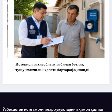
Истеъмолчи ҳисоблагичи билан боғлиқ
тушунмовчилик ҳолати бартараф қилинди
Ўзбекистон истеъмолчилар ҳуқуқларини ҳимоя қилиш