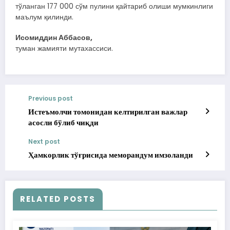
тўланган 177 000 сўм пулини қайтариб олиши мумкинлиги
маълум қилинди.
Исомиддин Аббасов,
туман жамияти мутахассиси.
Previous post
Истеъмолчи томонидан келтирилган важлар
асосли бўлиб чиқди
Next post
Ҳамкорлик тўғрисида меморандум имзоланди
RELATED POSTS