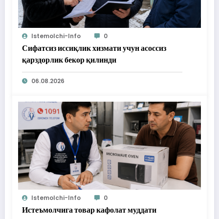
Istemolchi-Info
0
Сифатсиз иссиқлик хизмати учун асоссиз
қарздорлик бекор қилинди
06.08.2026
Istemolchi-Info
0
Истеъмолчига товар кафолат муддати