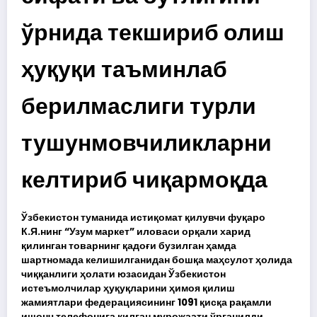
ўрнида текшириб олиш
ҳуқуқи таъминлаб
берилмаслиги турли
тушунмовчиликларни
келтириб чиқармоқда
Ўзбекистон туманида истиқомат қилувчи фуқаро
К.Я.нинг “Узум маркет” иловаси орқали харид
қилинган товарнинг қадоғи бузилган ҳамда
шартномада келишилганидан бошқа маҳсулот ҳолида
чиққанлиги ҳолати юзасидан Ўзбекистон
истеъмолчилар ҳуқуқларини ҳимоя қилиш
жамиятлари федерациясининг 1091 қисқа рақамли
ишонч телефонига қилган мурожаати ўрганилди.