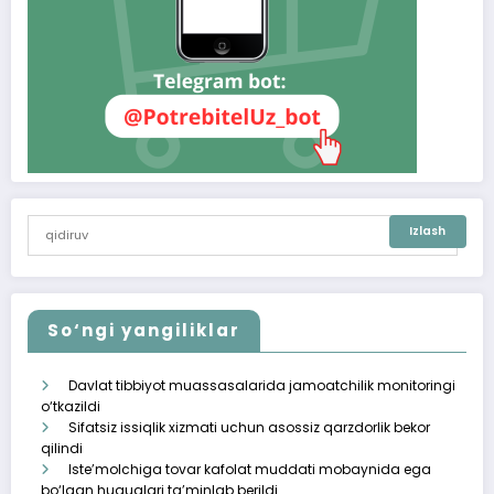
So‘ngi yangiliklar
Davlat tibbiyot muassasalarida jamoatchilik monitoringi
o‘tkazildi
Sifatsiz issiqlik xizmati uchun asossiz qarzdorlik bekor
qilindi
Iste’molchiga tovar kafolat muddati mobaynida ega
bo‘lgan huquqlari ta’minlab berildi