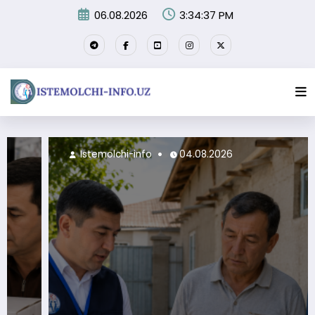
Skip
06.08.2026
3:34:39 PM
to
content
8.2026
Istemolchi-info
06.08