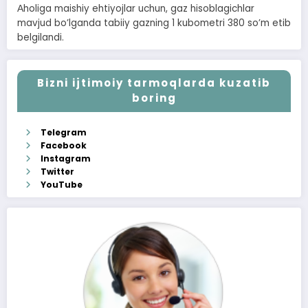
Аholiga maishiy ehtiyojlar uchun, gaz hisoblagichlar
mavjud boʼlganda tabiiy gazning 1 kubometri 380 soʼm etib
belgilandi.
Bizni ijtimoiy tarmoqlarda kuzatib
boring
Telegram
Facebook
Instagram
Twitter
YouTube