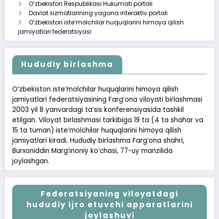
O‘zbekiston Respublikasi Hukumati portali
Davlat xizmatlarining yagona interaktiv portali
O’zbekiston iste’molchilar huquqlarini himoya qilish
jamiyatlari federatsiyasi
Hududiy birlashma
O‘zbekiston iste’molchilar huquqlarini himoya qilish
jamiyatlari federatsiyasining Farg‘ona viloyati birlashmasi
2003 yil 8 yanvardagi ta’sis konferensiyasida tashkil
etilgan. Viloyat birlashmasi tarkibiga 19 ta (4 ta shahar va
15 ta tuman) iste’molchilar huquqlarini himoya qilish
jamiyatlari kiradi. Hududiy birlashma Farg‘ona shahri,
Burxoniddin Marg‘inoniy ko‘chasi, 77-uy manzilida
joylashgan.
Federatsiyaning viloyatdagi
hududiy ijro etuvchi apparatlarini
joylashuvi