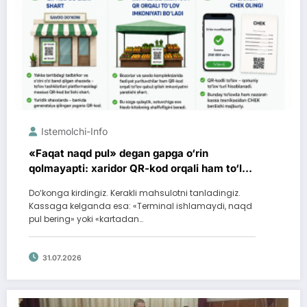
Istemolchi-Info
«Faqat naqd pul» degan gapga o‘rin
qolmayapti: xaridor QR-kod orqali ham to‘lay
oladi
Do‘konga kirdingiz. Kerakli mahsulotni tanladingiz.
Kassaga kelganda esa: «Terminal ishlamaydi, naqd
pul bering» yoki «kartadan…
31.07.2026