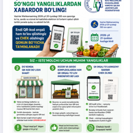
Xonadonning sobiq mulkdoridan «meros»
bo‘lib o‘tgan qarzdorlikka aniqlik kiritildi
O‘zbekiston iste’molchilar huquqlarini himoya qilish