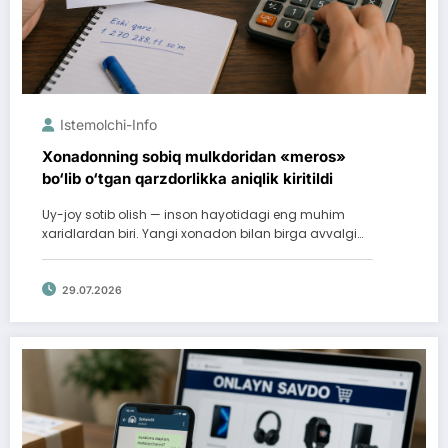
Istemolchi-Info
Xonadonning sobiq mulkdoridan «meros»
bo‘lib o‘tgan qarzdorlikka aniqlik kiritildi
Uy-joy sotib olish — inson hayotidagi eng muhim
xaridlardan biri. Yangi xonadon bilan birga avvalgi…
29.07.2026