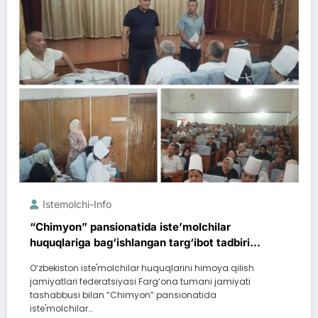
Istemolchi-Info
“Chimyon” pansionatida iste’molchilar
huquqlariga bag‘ishlangan targ‘ibot tadbiri
o‘tkazildi
O‘zbekiston iste'molchilar huquqlarini himoya qilish
jamiyatlari federatsiyasi Farg‘ona tumani jamiyati
tashabbusi bilan “Chimyon” pansionatida
iste'molchilar…