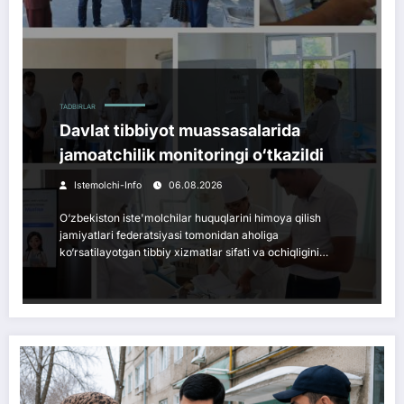
TADBIRLAR
Davlat tibbiyot muassasalarida
jamoatchilik monitoringi o‘tkazildi
Istemolchi-Info
06.08.2026
O‘zbekiston iste'molchilar huquqlarini himoya qilish
jamiyatlari federatsiyasi tomonidan aholiga
ko‘rsatilayotgan tibbiy xizmatlar sifati va ochiqligini…