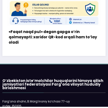
jamiyatlari federatsiyasi Farg‘ona viloyat hududiy
birlashmasi
Farg‘ona shahri, B.Marg‘inoniy ko‘chasi 77-uy
index: 150105
telefon: 73-2445198
E-mail: fargonakhb@mail.ru
___________________________
Veb-sayt O‘zbekiston Respublikasi Oliy
Majlisi huzuridagi Nodavlat notijorat
tashkilotlarini va fuqarolik jamiyatining
boshqa institutlarini qo‘llab-quvvatlash
jamoat fondidan ajratilgan davlat granti
asosida modernizasiya qilindi.
Barcha huquqlar himoyalangan | © "Istemolchi.uz", 2017-2026 | Sayt
tuzuvchi:
Margi'lon RTM
| Powered By
SpiceThemes