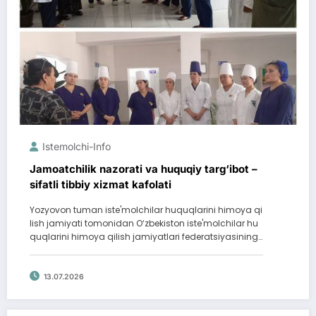
Istemolchi-Info
Jamoatchilik nazorati va huquqiy targ‘ibot –
sifatli tibbiy xizmat kafolati
Yozyovon tuman iste'molchilar huquqlarini himoya qi
lish jamiyati tomonidan O‘zbekiston iste'molchilar hu
quqlarini himoya qilish jamiyatlari federatsiyasining…
13.07.2026