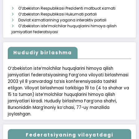
O’zbekiston Respublikasi Prezidenti matbuot xizmati
O‘zbekiston Respublikasi Hukumati portali
Davlat xizmatlarining yagona interaktiv portali
O’zbekiston iste’molchilar huquqlarini himoya qilish
jamiyatlari federatsiyasi
Hududiy birlashma
O‘zbekiston iste’molchilar huquqlarini himoya qilish
jamiyatlari federatsiyasining Farg‘ona viloyati birlashmasi
2003 yil 8 yanvardagi ta’sis konferensiyasida tashkil
etilgan. Viloyat birlashmasi tarkibiga 19 ta (4 ta shahar va
15 ta tuman) iste’molchilar huquqlarini himoya qilish
jamiyatlari kiradi. Hududiy birlashma Farg‘ona shahri,
Burxoniddin Marg‘inoniy ko‘chasi, 77-uy manzilida
joylashgan.
Federatsiyaning viloyatdagi