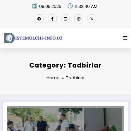
Skip
09.08.2026
11:32:42 AM
to
content
Category: Tadbirlar
Home
Tadbirlar
Davlat tibbiyot muassasalarida jamoatchilik monitoringi o‘tkazildi