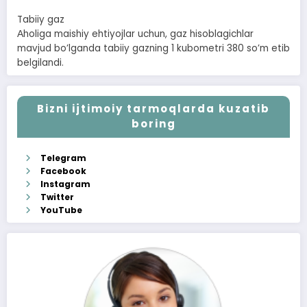
Tabiiy gaz
Аholiga maishiy ehtiyojlar uchun, gaz hisoblagichlar
mavjud boʼlganda tabiiy gazning 1 kubometri 380 soʼm etib
belgilandi.
Bizni ijtimoiy tarmoqlarda kuzatib
boring
Telegram
Facebook
Instagram
Twitter
YouTube