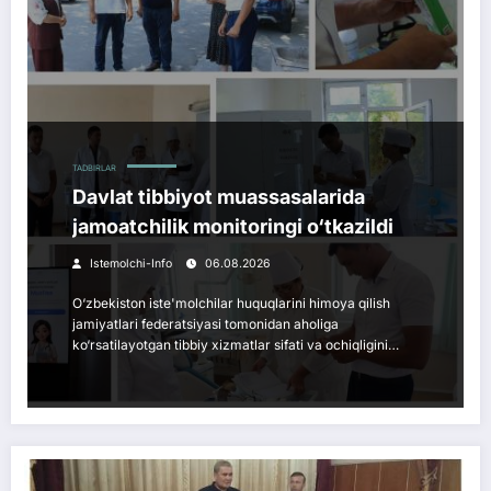
TADBIRLAR
Davlat tibbiyot muassasalarida
jamoatchilik monitoringi o‘tkazildi
Istemolchi-Info
06.08.2026
O‘zbekiston iste'molchilar huquqlarini himoya qilish
jamiyatlari federatsiyasi tomonidan aholiga
ko‘rsatilayotgan tibbiy xizmatlar sifati va ochiqligini…