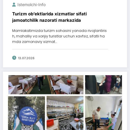
Istemolchi-Info
Turizm ob’ektlarida xizmatlar sifati
jamoatchilik nazorati markazida
Mamlakatimizda turizm sohasini yanada rivojlantiris
h, mahalliy va xorijiy turistlar uchun xavfsiz, sifatli ha
mda zamonaviy xizmat…
13.07.2026