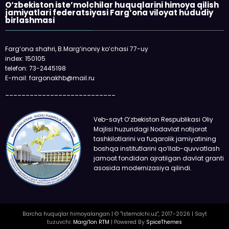
O‘zbekiston iste’molchilar huquqlarini himoya qilish
jamiyatlari federatsiyasi Farg‘ona viloyat hududiy
birlashmasi
Farg‘ona shahri, B.Marg‘inoniy ko‘chasi 77-uy
index: 150105
telefon: 73-2445198
E-mail: fargonakhb@mail.ru
___________________________
Veb-sayt O‘zbekiston Respublikasi Oliy
Majlisi huzuridagi Nodavlat notijorat
tashkilotlarini va fuqarolik jamiyatining
boshqa institutlarini qo‘llab-quvvatlash
jamoat fondidan ajratilgan davlat granti
asosida modernizasiya qilindi.
Barcha huquqlar himoyalangan | © "Istemolchi.uz", 2017-2026 | Sayt
tuzuvchi:
Margi'lon RTM
| Powered By
SpiceThemes