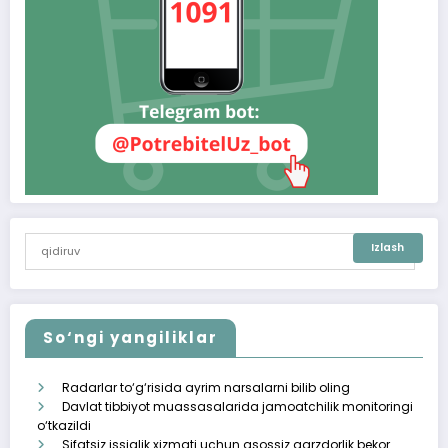
So‘ngi yangiliklar
Radarlar to‘g‘risida ayrim narsalarni bilib oling
Davlat tibbiyot muassasalarida jamoatchilik monitoringi
o‘tkazildi
Sifatsiz issiqlik xizmati uchun asossiz qarzdorlik bekor