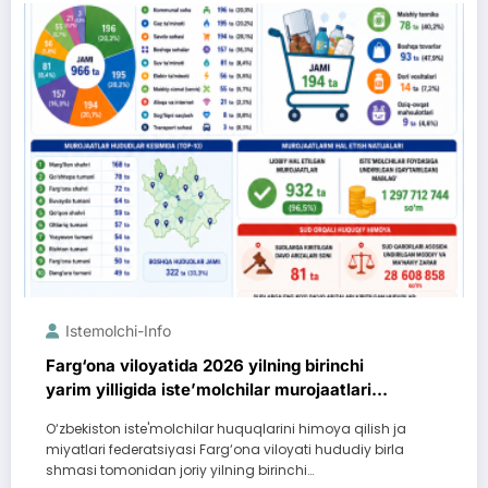
Istemolchi-Info
Farg‘ona viloyatida 2026 yilning birinchi
yarim yilligida iste’molchilar murojaatlari
bilan ishlash natijalari
O‘zbekiston iste'molchilar huquqlarini himoya qilish ja
miyatlari federatsiyasi Farg‘ona viloyati hududiy birla
shmasi tomonidan joriy yilning birinchi…