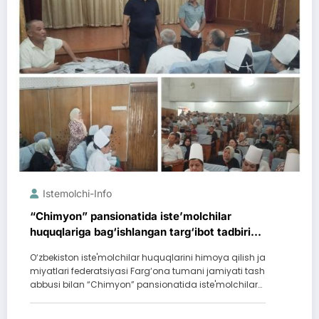
Istemolchi-Info
“Chimyon” pansionatida iste’molchilar
huquqlariga bag‘ishlangan targ‘ibot tadbiri
o‘tkazildi
O‘zbekiston iste'molchilar huquqlarini himoya qilish ja
miyatlari federatsiyasi Farg‘ona tumani jamiyati tash
abbusi bilan “Chimyon” pansionatida iste'molchilar…