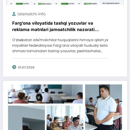
Istemolchi-Info
Farg‘ona viloyatida tashqi yozuvlar va
reklama matnlari jamoatchilik nazorati
tartibida tahlil qilindi (infografika va video)
O‘zbekiston iste'molchilar huquqlarini himoya qilish ja
miyatlari federatsiyasi Farg‘ona viloyati hududiy birla
shmasi tomonidan tashqi yozuvlar, peshlavhalar,…
01.07.2026