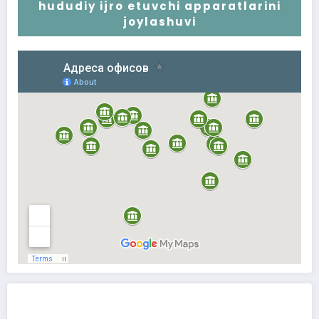
hududiy ijro etuvchi apparatlarini
joylashuvi