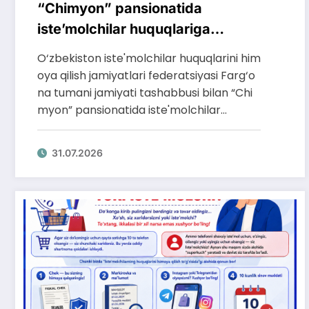
“Chimyon” pansionatida
iste’molchilar huquqlariga
bag‘ishlangan targ‘ibot tadbiri
O‘zbekiston iste'molchilar huquqlarini him
o‘tkazildi
oya qilish jamiyatlari federatsiyasi Farg‘o
na tumani jamiyati tashabbusi bilan “Chi
myon” pansionatida iste'molchilar…
31.07.2026