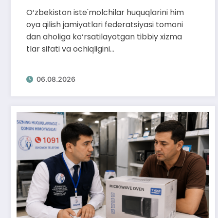
O‘zbekiston iste'molchilar huquqlarini him
oya qilish jamiyatlari federatsiyasi tomoni
dan aholiga ko‘rsatilayotgan tibbiy xizma
tlar sifati va ochiqligini…
06.08.2026