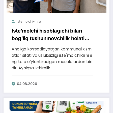
Istemolchi-Info
Iste’molchi hisoblagichi bilan
bog‘liq tushunmovchilik holati
bartaraf qilindi
Aholiga ko‘rsatilayotgan kommunal xizm
atlar sifati va uzluksizligi iste'molchilarni e
ng ko‘p o‘ylantiradigan masalalardan biri
dir. Ayniqsa, ichimlik…
04.08.2026