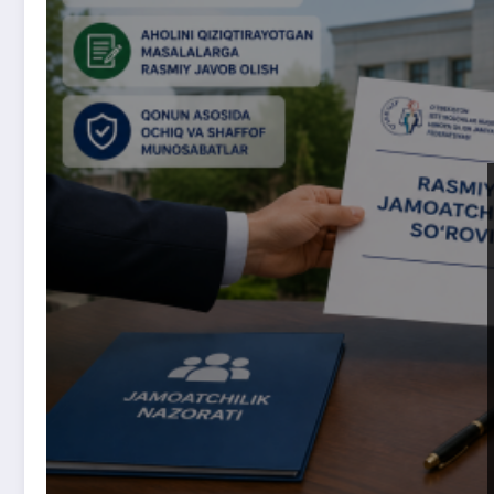
Radarlar to‘g‘risida ayrim narsalarni bilib oling