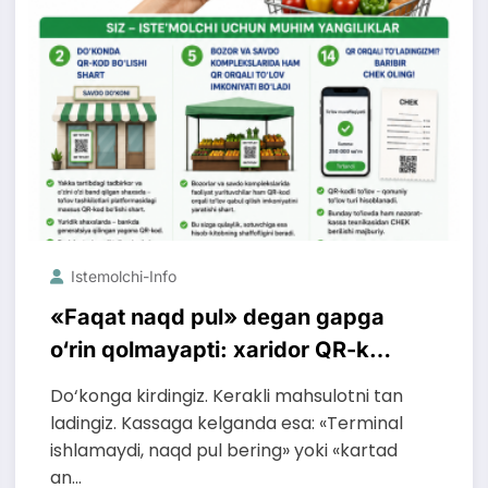
Istemolchi-Info
«Faqat naqd pul» degan gapga
o‘rin qolmayapti: xaridor QR-kod
orqali ham to‘lay oladi
Do‘konga kirdingiz. Kerakli mahsulotni tan
ladingiz. Kassaga kelganda esa: «Terminal
ishlamaydi, naqd pul bering» yoki «kartad
an…