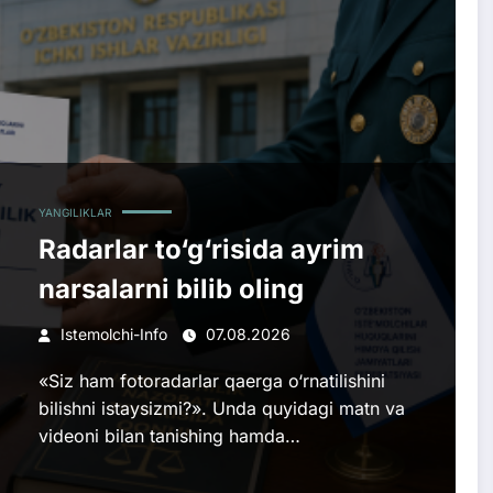
YANGILIKLAR
Radarlar to‘g‘risida ayrim
narsalarni bilib oling
Istemolchi-Info
07.08.2026
«Siz ham fotoradarlar qaerga o‘rnatilishini
bilishni istaysizmi?». Unda quyidagi matn va
videoni bilan tanishing hamda…