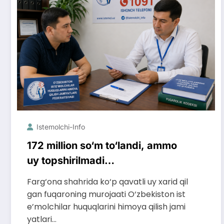
Istemolchi-Info
172 million so‘m to‘landi, ammo
uy topshirilmadi…
Farg‘ona shahrida ko‘p qavatli uy xarid qil
gan fuqaroning murojaati O‘zbekiston ist
e’molchilar huquqlarini himoya qilish jami
yatlari…