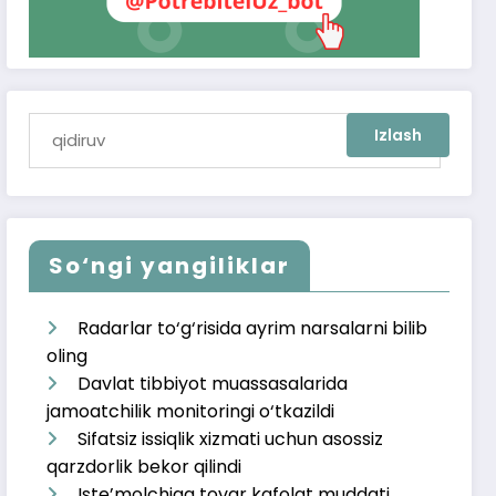
So‘ngi yangiliklar
Radarlar to‘g‘risida ayrim narsalarni bilib
oling
Davlat tibbiyot muassasalarida
jamoatchilik monitoringi o‘tkazildi
Sifatsiz issiqlik xizmati uchun asossiz
qarzdorlik bekor qilindi
Iste’molchiga tovar kafolat muddati