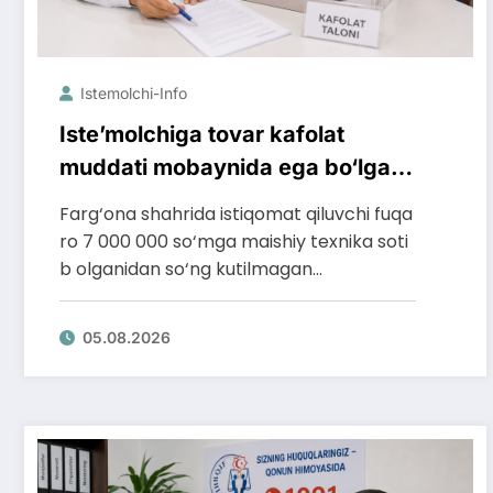
Istemolchi-Info
Iste’molchiga tovar kafolat
muddati mobaynida ega bo‘lgan
huquqlari ta’minlab berildi
Farg‘ona shahrida istiqomat qiluvchi fuqa
ro 7 000 000 so‘mga maishiy texnika soti
b olganidan so‘ng kutilmagan…
05.08.2026