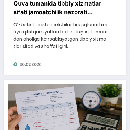
Quva tumanida tibbiy xizmatlar
sifati jamoatchilik nazorati
tartibida o‘rganildi
O‘zbekiston iste'molchilar huquqlarini him
oya qilish jamiyatlari federatsiyasi tomoni
dan aholiga ko‘rsatilayotgan tibbiy xizma
tlar sifati va shaffofligini…
30.07.2026