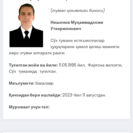
(туман ҳокимлиги биноси)
Нишонов Муҳаммадхожи
Уткиржонович
Сўх тумани истеъмолчилар
ҳуқуқларини ҳимоя қилиш жамияти
ижро этувчи аппарати раиси.
Туғилган жойи ва йили:
11.05.1995 йил, Фарғона вилояти,
Сўх туманида туғилган.
Маълумоти:
бакалавр
Қачондан бери ишлайди:
2023-йил 11 августдан.
Мурожаат учун тел: