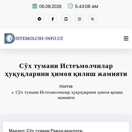
Skip
06.08.2026
5:43:09 AM
to
content
Сўх тумани Истеъмолчилар
ҳуқуқларини ҳимоя қилиш жамияти
Home
Сўх тумани Истеъмолчилар ҳуқуқларини ҳимоя қилиш
жамияти
Манзил: Сўх тумани Равон қишлоғи.