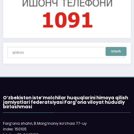
O‘zbekiston iste’molchilar huquqlarini himoya qilish
jamiyatlari federatsiyasi Farg‘ona viloyat hududiy
birlashmasi
Farg‘ona shahri, B.Marg‘inoniy ko‘chasi 77-uy
index: 150105