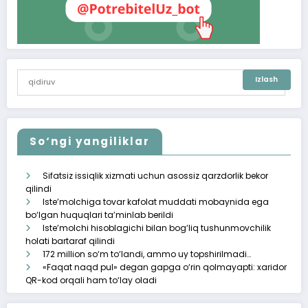
So‘ngi yangiliklar
Sifatsiz issiqlik xizmati uchun asossiz qarzdorlik bekor
qilindi
Iste’molchiga tovar kafolat muddati mobaynida ega
bo‘lgan huquqlari ta’minlab berildi
Iste’molchi hisoblagichi bilan bog‘liq tushunmovchilik
holati bartaraf qilindi
172 million so‘m to‘landi, ammo uy topshirilmadi…
«Faqat naqd pul» degan gapga o‘rin qolmayapti: xaridor
QR-kod orqali ham to‘lay oladi