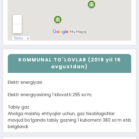
KOMMUNAL TO`LOVLAR (2019 yil 15
avgustdan)
Elektr energiyasi
Elektr energiyasining 1 kilovatti 295 soʼm;
Tabiiy gaz
Аholiga maishiy ehtiyojlar uchun, gaz hisoblagichlar
mavjud boʼlganda tabiiy gazning 1 kubometri 380 soʼm etib
belgilandi.