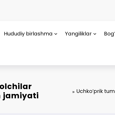
Hududiy birlashma
Yangiliklar
Bog’
olchilar
Uchko‘prik tuma
 jamiyati