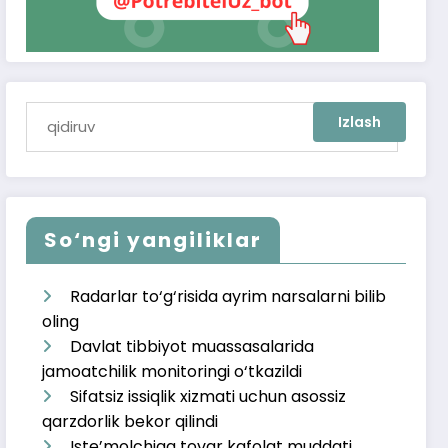
So‘ngi yangiliklar
Radarlar to‘g‘risida ayrim narsalarni bilib
oling
Davlat tibbiyot muassasalarida
jamoatchilik monitoringi o‘tkazildi
Sifatsiz issiqlik xizmati uchun asossiz
qarzdorlik bekor qilindi
Iste’molchiga tovar kafolat muddati