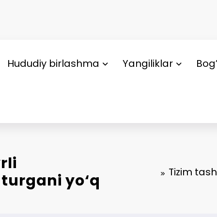
Hududiy birlashma
Yangiliklar
Bog’
rli
Tizim tas
turgani yo‘q