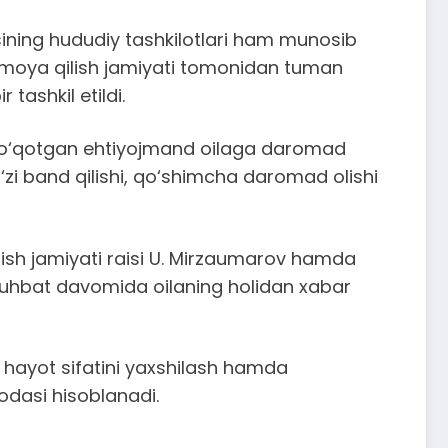
asining hududiy tashkilotlari ham munosib
imoya qilish jamiyati tomonidan tuman
tashkil etildi.
i yo‘qotgan ehtiyojmand oilaga daromad
zi band qilishi, qo‘shimcha daromad olishi
ish jamiyati raisi U. Mirzaumarov hamda
. Suhbat davomida oilaning holidan xabar
g hayot sifatini yaxshilash hamda
odasi hisoblanadi.