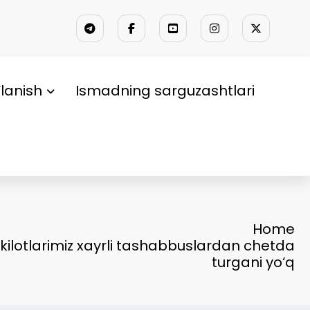
lanish
Ismadning sarguzashtlari
Home
hkilotlarimiz xayrli tashabbuslardan chetda
turgani yo‘q