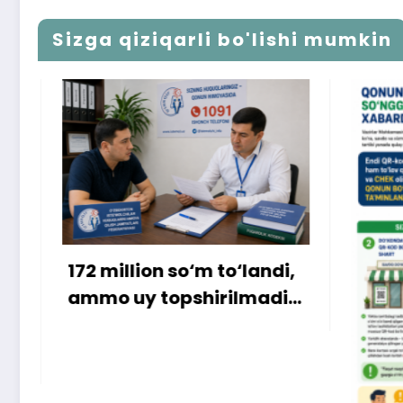
Sizga qiziqarli bo'lishi mumkin
o‘landi,
ilmadi…