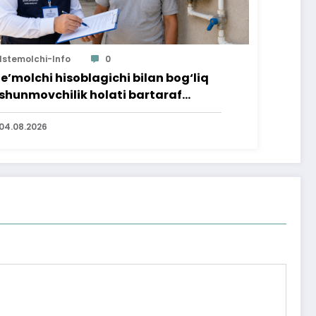
Istemolchi-Info
0
te’molchi hisoblagichi bilan bog‘liq
shunmovchilik holati bartaraf
lindi
04.08.2026