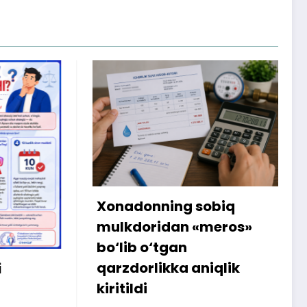
ng sobiq
Internetdagi xarid
an «meros»
amalga oshmagani
an
sababli 300 ming so‘m
ka aniqlik
iste’molchiga qaytaril