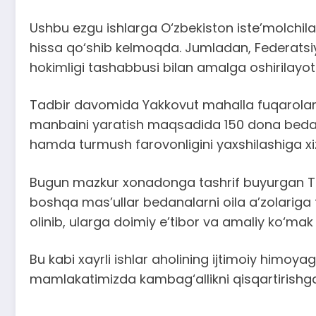
Ushbu ezgu ishlarga O‘zbekiston iste’molchila
hissa qo‘shib kelmoqda. Jumladan, Federatsi
hokimligi tashabbusi bilan amalga oshirilayotgan
Tadbir davomida Yakkovut mahalla fuqarolar 
manbaini yaratish maqsadida 150 dona bedana 
hamda turmush farovonligini yaxshilashiga xizm
Bugun mazkur xonadonga tashrif buyurgan Tos
boshqa mas’ullar bedanalarni oila a’zolariga 
olinib, ularga doimiy e’tibor va amaliy ko‘mak ko
Bu kabi xayrli ishlar aholining ijtimoiy himoy
mamlakatimizda kambag‘allikni qisqartirishga