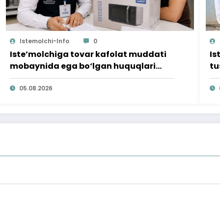
Istemolchi-Info
0
Iste’molchiga tovar kafolat muddati
Is
mobaynida ega bo‘lgan huquqlari
tu
ta’minlab berildi
qi
05.08.2026