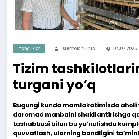
Yangiliklar
Istemolchi-Info
04.07.2026
Tizim tashkilotlar
turgani yo‘q
Bugungi kunda mamlakatimizda aholi fa
daromad manbaini shakllantirishga qar
tashabbusi bilan bu yo‘nalishda komple
quvvatlash, ularning bandligini ta’min