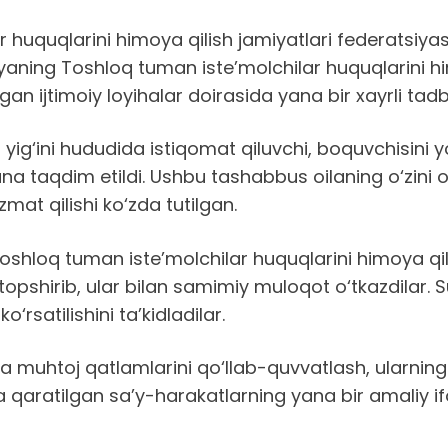
r huquqlarini himoya qilish jamiyatlari federatsiy
yaning Toshloq tuman iste’molchilar huquqlarini h
 ijtimoiy loyihalar doirasida yana bir xayrli tadbir 
yig‘ini hududida istiqomat qiluvchi, boquvchisin
taqdim etildi. Ushbu tashabbus oilaning o‘zini o‘
at qilishi ko‘zda tutilgan.
hloq tuman iste’molchilar huquqlarini himoya qil
topshirib, ular bilan samimiy muloqot o‘tkazdilar
‘rsatilishini ta’kidladilar.
aga muhtoj qatlamlarini qo‘llab-quvvatlash, ularnin
 qaratilgan sa’y-harakatlarning yana bir amaliy if