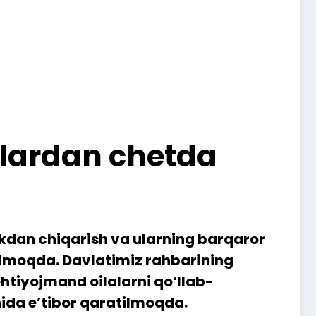
slardan chetda
ikdan chiqarish va ularning barqaror
ilmoqda. Davlatimiz rahbarining
htiyojmand oilalarni qo‘llab-
hida e’tibor qaratilmoqda.