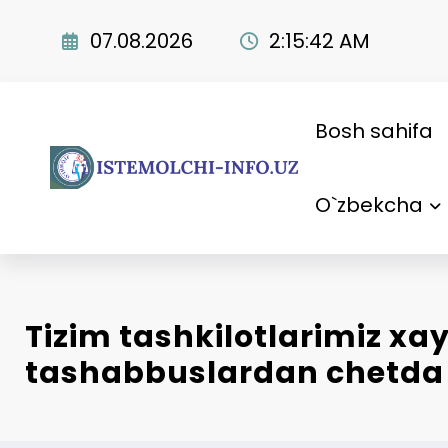
Skip
to
07.08.2026
2:15:43 AM
content
Bosh sahifa
O`zbekcha
Tizim tashkilotlarimiz xay
tashabbuslardan chetda 