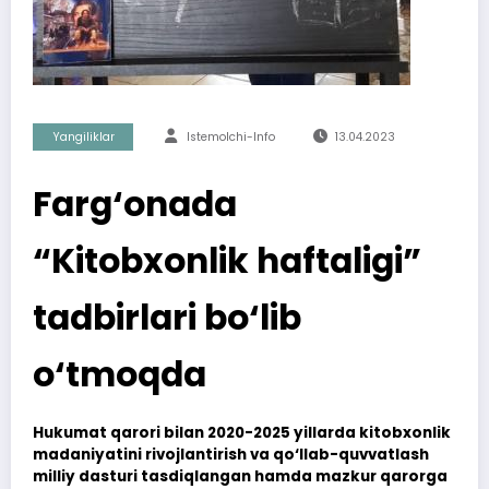
Yangiliklar
Istemolchi-Info
13.04.2023
Farg‘onada
“Kitobxonlik haftaligi”
tadbirlari bo‘lib
o‘tmoqda
Hukumat qarori bilan 2020-2025 yillarda kitobxonlik
madaniyatini rivojlantirish va qo‘llab-quvvatlash
milliy dasturi tasdiqlangan hamda mazkur qarorga