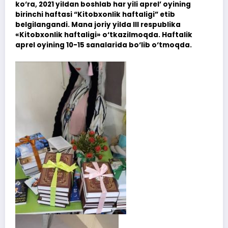
ko‘ra, 2021 yildan boshlab har yili aprel’ oyining
birinchi haftasi “Kitobxonlik haftaligi” etib
belgilangandi. Mana joriy yilda III respublika
«Kitobxonlik haftaligi» o‘tkazilmoqda. Haftalik
aprel oyining 10-15 sanalarida bo‘lib o‘tmoqda.