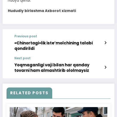
hadya qilindi.
Hududiy birlashma Axborot xizmati
Previous post
«Chinortagi»lik iste’molchining talabi
qondirildi
Next post
Yoqmaganligi vaji bilan har qanday
tovarni ham almashtirib ololmaysiz
RELATED POSTS