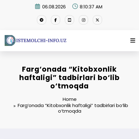
Skip
06.08.2026
8:10:38 AM
to
content
Farg‘onada “Kitobxonlik
haftaligi” tadbirlari bo‘lib
o‘tmoqda
Home
Farg‘onada “Kitobxonlik haftaligi” tadbirlari bo‘lib
o‘tmoqda