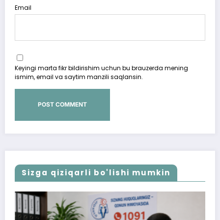
Email
Keyingi marta fikr bildirishim uchun bu brauzerda mening
ismim, email va saytim manzili saqlansin.
Sizga qiziqarli bo'lishi mumkin