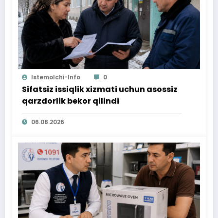
Istemolchi-Info
0
Sifatsiz issiqlik xizmati uchun asossiz
qarzdorlik bekor qilindi
06.08.2026