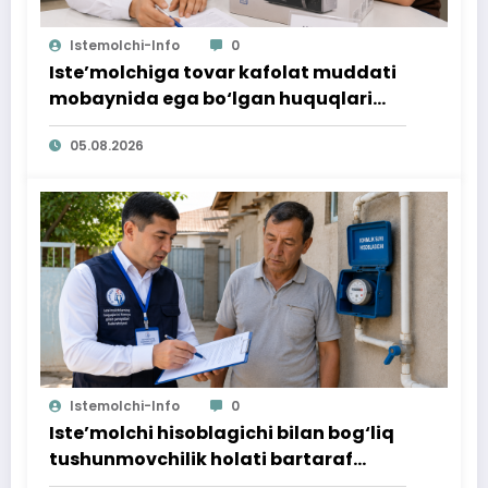
Istemolchi-Info
0
Iste’molchiga tovar kafolat muddati
mobaynida ega bo‘lgan huquqlari
ta’minlab berildi
05.08.2026
Istemolchi-Info
0
Iste’molchi hisoblagichi bilan bog‘liq
tushunmovchilik holati bartaraf
qilindi