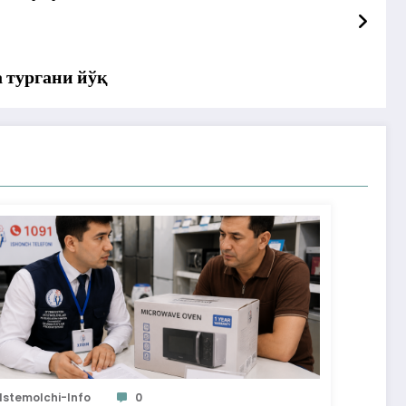
 тургани йўқ
Istemolchi-Info
0