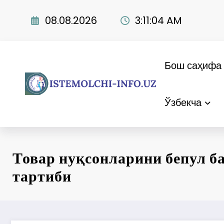
Skip
to
08.08.2026
3:11:05 AM
content
Бош саҳифа
Ўзбекча
Товар нуқсонларини бепул б
тартиби