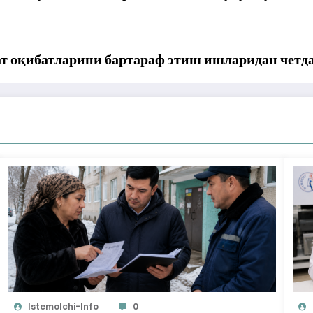
т оқибатларини бартараф этиш ишларидан четда
Istemolchi-Info
0