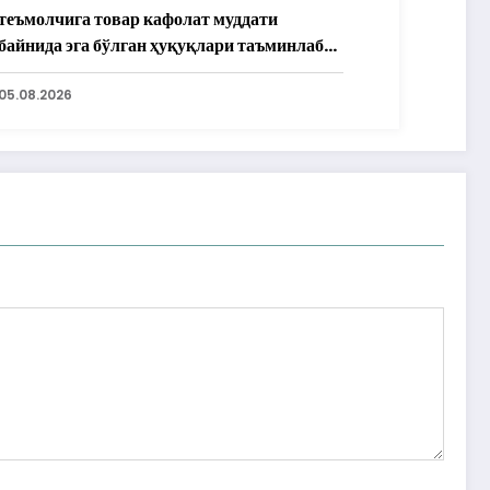
теъмолчига товар кафолат муддати
байнида эга бўлган ҳуқуқлари таъминлаб
рилди
05.08.2026