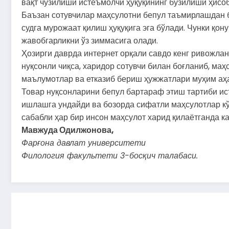
вақт
чўзилиши
истеъмолчи
ҳуқуқининг
бузилиши
ҳисо
Баъзан
сотувчилар
маҳсулотни
бепул
таъмирлашдан
судга
мурожаат
қилиш
ҳуқуқига
эга
бўлади.
Чунки
қону
жавобгарликни
ўз
зиммасига
олади.
Ҳозирги
даврда
интернет
орқали
савдо
кенг
ривожлан
нуқсонли
чиқса,
харидор
сотувчи
билан
боғланиб,
маҳ
маълумотлар
ва
етказиб
бериш
ҳужжатлари
муҳим
аҳ
Товар
нуқсонларини
бепул
бартараф
этиш
тартиби
ис
ишлашга
ундайди
ва
бозорда
сифатли
маҳсулотлар
к
сабабли
ҳар
бир
инсон
маҳсулот
харид
қилаётганда
к
Мавжуда
Одилжонова,
Фарғона
давлат
университети
Филология
факультети
3-босқич
талабаси.