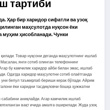
иш тартиби
да.
Ҳар
бир
харидор
сифатли
ва
узоқ
қилинган
маҳсулотда
нуқсон
ёки
а
муҳим
ҳисобланади.
Чунки
қилади.
Товар
нуқсони
деганда
маҳсулотнинг
ишлаб
Масалан,
янги
сотиб
олинган
телефоннинг
Агар
бу
камчилик
харидор
айби
билан
эмас,
ишлаб
ди.
Одатда
харидор
маҳсулотни
сотиб
олаётганда
и
уни
бепул
таъмирлаб
бериши
керак
бўлади.
Айрим
талони
ёки
харидни
тасдиқловчи
бошқа
ҳужжатни
н
сабабини
аниқлайди.
Агар
камчилик
ишлаб
елгиланган
вақт
ичида
амалга
оширилади.
Жуда
узоқ