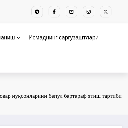
ланиш
Исмаднинг саргузаштлари
овар нуқсонларини бепул бартараф этиш тартиби