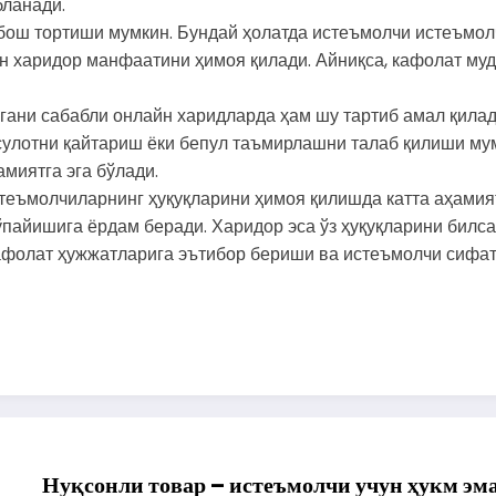
бланади.
бош
тортиши
мумкин.
Бундай
ҳолатда
истеъмолчи
истеъмол
н
харидор
манфаатини
ҳимоя
қилади.
Айниқса,
кафолат
муд
гани
сабабли
онлайн
харидларда
ҳам
шу
тартиб
амал
қилад
сулотни
қайтариш
ёки
бепул
таъмирлашни
талаб
қилиши
му
амиятга
эга
бўлади.
теъмолчиларнинг
ҳуқуқларини
ҳимоя
қилишда
катта
аҳамия
ўпайишига
ёрдам
беради.
Харидор
эса
ўз
ҳуқуқларини
билса
афолат
ҳужжатларига
эътибор
бериши
ва
истеъмолчи
сифат
Нуқсонли товар – истеъмолчи уч