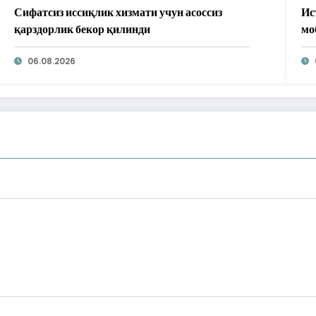
Сифатсиз иссиқлик хизмати учун асоссиз
Ис
қарздорлик бекор қилинди
мо
бе
06.08.2026