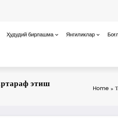
Ҳудудий бирлашма
Янгиликлар
Боғ
артараф этиш
Home
Т