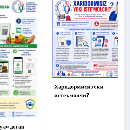
Х
м
ў
а
Харидормисиз ёки
истеъмолчи?
ан