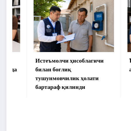
Истеъмолчи ҳисоблагичи
172 мил
билан боғлиқ
аммо уй
тушунмовчилик ҳолати
бартараф қилинди