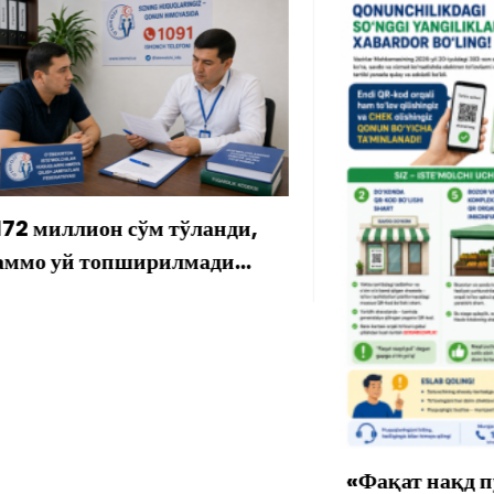
лион сўм тўланди,
 топширилмади…
«Фақат нақд пул» дег