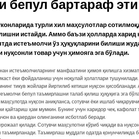
и бепул бартараф эт
ўконларида
турли
хил
маҳсулотлар
сотилмоқ
лишни
истайди.
Аммо
баъзи
ҳолларда
харид
ятда
истеъмолчи
ўз
ҳуқуқларини
билиши
жуд
и
нуқсонли
товар
учун
ҳимояга
эга
бўлади.
нан
истеъмолчиларнинг
манфаатини
ҳимоя
қилишга
хизмат
каст
ёки
фойдаланиш
учун
ноқулай
ҳолатлари
тушунилади.
мнинг
тикув
жойлари
йиртилиб
кетиши
нуқсон
ҳисобланади.
теъмолчи
бепул
таъмирлашни
талаб
қилиш
ҳуқуқига
эга
бўла
маҳсулотда
нуқсон
аниқланса,
сотувчи
ёки
ишлаб
чиқарувч
ни
қайтариш
ҳам
мумкин.
Бунинг
учун
харидор
чек,
кафолат
ачон
ва
қаердан
олинганини
исботлаб
беради.
урожаат
қилади.
Сотувчи
маҳсулотни
кўриб
чиқади
ва
нуқсо
л
таъмирланади.
Таъмирлаш
муддати
одатда
қонунчиликда
б