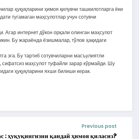
чилар
ҳуқуқларини
ҳимоя
қилувчи
ташкилотларга
ёки
дати
тугамаган
маҳсулотлар
учун
сотувчи
и.
Агар
интернет
дўкон
орқали
олинган
маҳсулот
мкин.
Бу
жараёнда
ёзишмалар,
тўлов
ҳақидаги
тга
эга.
Бу
тартиб
сотувчиларни
масъулиятли
,
сифатсиз
маҳсулот
туфайли
зарар
кўрмайди.
Шу
идаги
ҳуқуқларини
яхши
билиши
керак.
Previous post
ун ҳукм эмас : ҳуқуқингизни қандай ҳимоя қиласиз?