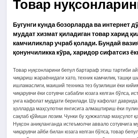
Товар нуқсонларин
Бугунги
кунда
бозорларда
ва
интернет
д
муддат
хизмат
қиладиган
товар
харид
қи
камчиликлар
учраб
қолади.
Бундай
вази
қонунчиликка
кўра,
харидор
сифатсиз
ёк
Товар
нуқсонларини
бепул
бартараф
этиш
тартиби
ай
чиқариш
жараёнидаги
хато,
техник
камчилик,
ташқи
ши
ишламаслиги,
маиший
техника
тез
бузилиши
ёки
кийи
чиқарувчи
ёки
сотувчи
сабабли
юзага
келган
бўлса,
ис
унга
кафолат
муддати
берилади.
Шу
кафолат
даврида
ҳолларда
маҳсулотни
янгисига
алмаштириш
ёки
пули
сақлаб
қўйиши
лозим.
Чунки
бу
ҳужжатлар
маҳсулот
қ
Нуқсон
аниқланганда
истеъмолчи
аввало
сотувчига
м
чиқарувчи
айби
билан
юзага
келган
бўлса,
товар
бепу