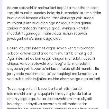
Ba’zan sotuvchilar mahsulotni bepul ta’mirlashdan bosh
tortishi mumkin. Bunday holatda iste’molchi iste’molchilar
huquqlarini himoya qiluvchi tashkilotlarga yoki sudga
murojaat qilish huquqiga ega bo‘ladi. Chunki qonun
xaridor manfaatini himoya qiladi. Ayniqsa, kafolat
muddati tugamagan mahsulotlar uchun sotuvchi
javobgarlikni o‘z zimmasiga oladi.
Hozirgi davrda internet orqali savdo keng rivojlangani
sababli onlayn xaridlarda ham shu tartib amal qiladi.
Agar internet do‘kon orqali olingan mahsulot nuqsonli
chiqsa, xaridor sotuvchi bilan bog‘lanib, mahsulotni
qaytarish yoki bepul ta’mirlashni talab qilishi mumkin. Bu
jarayonda yozishmalar, to‘lov haqidagi ma’lumotlar va
yetkazib berish hujjatlari muhim ahamiyatga ega bo‘ladi.
Tovar nuqsonlarini bepul bartaraf etish tartibi
iste’molchilarning huquqlarini himoya qilishda katta
ahamiyatga ega. Bu tartib sotuvchilarni mas’uliyatli
ishlashga undaydi va bozorda sifatli mahsulotlar