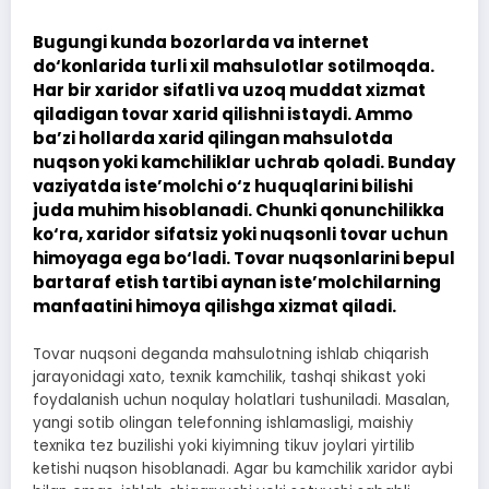
Bugungi kunda bozorlarda va internet
do‘konlarida turli xil mahsulotlar sotilmoqda.
Har bir xaridor sifatli va uzoq muddat xizmat
qiladigan tovar xarid qilishni istaydi. Ammo
ba’zi hollarda xarid qilingan mahsulotda
nuqson yoki kamchiliklar uchrab qoladi. Bunday
vaziyatda iste’molchi o‘z huquqlarini bilishi
juda muhim hisoblanadi. Chunki qonunchilikka
ko‘ra, xaridor sifatsiz yoki nuqsonli tovar uchun
himoyaga ega bo‘ladi. Tovar nuqsonlarini bepul
bartaraf etish tartibi aynan iste’molchilarning
manfaatini himoya qilishga xizmat qiladi.
Tovar nuqsoni deganda mahsulotning ishlab chiqarish
jarayonidagi xato, texnik kamchilik, tashqi shikast yoki
foydalanish uchun noqulay holatlari tushuniladi. Masalan,
yangi sotib olingan telefonning ishlamasligi, maishiy
texnika tez buzilishi yoki kiyimning tikuv joylari yirtilib
ketishi nuqson hisoblanadi. Agar bu kamchilik xaridor aybi