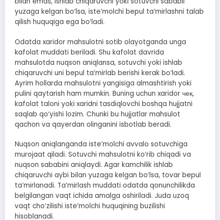
bilan emas, ishlab chiqaruvchi yoki sotuvchi sababli
yuzaga kelgan bo‘lsa, iste’molchi bepul ta’mirlashni talab
qilish huquqiga ega bo‘ladi.
Odatda xaridor mahsulotni sotib olayotganda unga
kafolat muddati beriladi. Shu kafolat davrida
mahsulotda nuqson aniqlansa, sotuvchi yoki ishlab
chiqaruvchi uni bepul ta’mirlab berishi kerak bo‘ladi.
Ayrim hollarda mahsulotni yangisiga almashtirish yoki
pulini qaytarish ham mumkin. Buning uchun xaridor чек,
kafolat taloni yoki xaridni tasdiqlovchi boshqa hujjatni
saqlab qo‘yishi lozim. Chunki bu hujjatlar mahsulot
qachon va qayerdan olinganini isbotlab beradi.
Nuqson aniqlanganda iste’molchi avvalo sotuvchiga
murojaat qiladi. Sotuvchi mahsulotni ko‘rib chiqadi va
nuqson sababini aniqlaydi. Agar kamchilik ishlab
chiqaruvchi aybi bilan yuzaga kelgan bo‘lsa, tovar bepul
ta’mirlanadi. Ta’mirlash muddati odatda qonunchilikda
belgilangan vaqt ichida amalga oshiriladi. Juda uzoq
vaqt cho‘zilishi iste’molchi huquqining buzilishi
hisoblanadi.