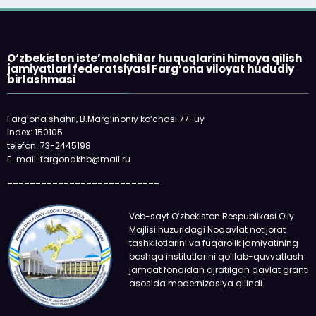
O‘zbekiston iste’molchilar huquqlarini himoya qilish
jamiyatlari federatsiyasi Farg‘ona viloyat hududiy
birlashmasi
Farg‘ona shahri, B.Marg‘inoniy ko‘chasi 77-uy
index: 150105
telefon: 73-2445198
E-mail: fargonakhb@mail.ru
___________________________
Veb-sayt O‘zbekiston Respublikasi Oliy
Majlisi huzuridagi Nodavlat notijorat
tashkilotlarini va fuqarolik jamiyatining
boshqa institutlarini qo‘llab-quvvatlash
jamoat fondidan ajratilgan davlat granti
asosida modernizasiya qilindi.