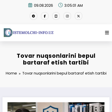
Skip
09.08.2026
3:05:02 AM
to
content
Tovar nuqsonlarini bepul
bartaraf etish tartibi
Home
Tovar nuqsonlarini bepul bartaraf etish tartibi