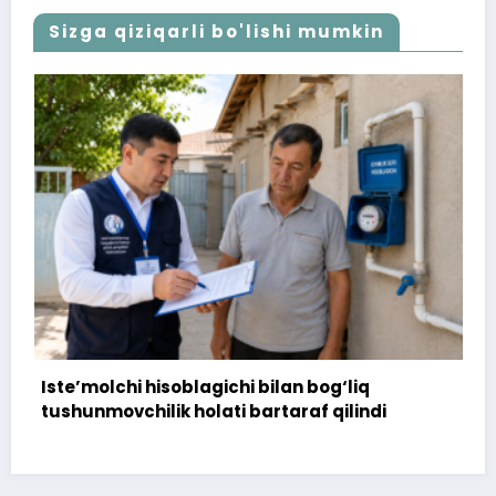
Sizga qiziqarli bo'lishi mumkin
blagichi bilan bog‘liq
172 million so‘m to‘
 holati bartaraf qilindi
topshirilmadi…