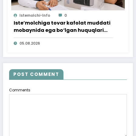
Istemolchi-Info
0
Iste’molchiga tovar kafolat muddati
mobaynida ega bo‘lgan huquqlari
ta’minlab berildi
05.08.2026
POST COMMENT
Comments