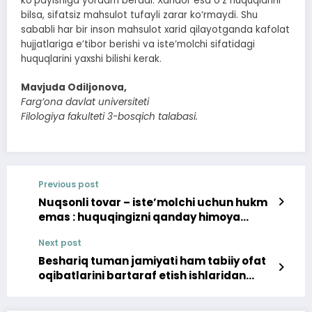
ko‘payishiga yordam beradi. Xaridor esa o‘z huquqlarini
bilsa, sifatsiz mahsulot tufayli zarar ko‘rmaydi. Shu
sababli har bir inson mahsulot xarid qilayotganda kafolat
hujjatlariga e’tibor berishi va iste’molchi sifatidagi
huquqlarini yaxshi bilishi kerak.
Mavjuda Odiljonova,
Farg’ona davlat universiteti
Filologiya fakulteti 3-bosqich talabasi.
Previous post
Nuqsonli tovar – iste’molchi uchun hukm
emas : huquqingizni qanday himoya
qilasiz?
Next post
Beshariq tuman jamiyati ham tabiiy ofat
oqibatlarini bartaraf etish ishlaridan
chetda turgani yo‘q