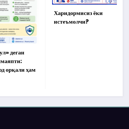
ў
а
Харидормисиз ёки
истеъмолчи?
ан
:
ли ҳам