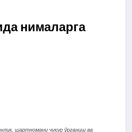
ида нималарга
нлик,
шартномани
чуқур
ўрганиш
ва