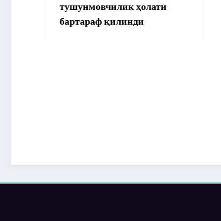
тушунмовчилик ҳолати
бартараф қилинди