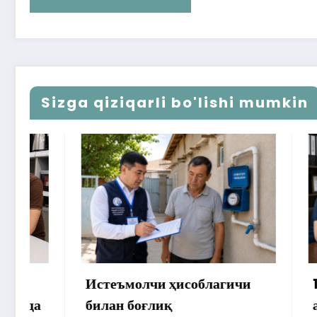
Sizga qiziqarli bo'lishi mumkin
Истеъмолчи ҳисоблагичи
172 мил
билан боғлиқ
аммо уй