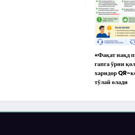
«Фақат нақд пул» дег
гапга ўрин қолмаяпти
харидор QR-код орқа
тўлай олади