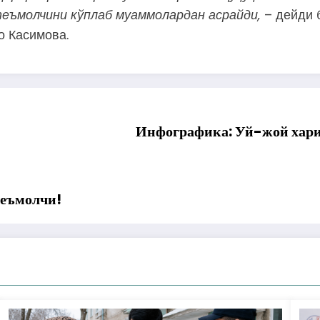
теъмолчини
кўплаб
муаммолардан
асрайди,
–
дейди
о
Касимова.
Инфографика: Уй-жой хари
теъмолчи!