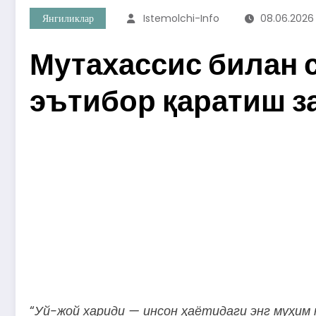
Янгиликлар
Istemolchi-Info
08.06.2026
Мутахассис билан 
эътибор қаратиш з
“
Уй-жой
хариди
—
инсон
ҳаётидаги
энг
муҳим