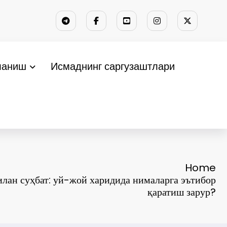
ланиш
Исмаднинг саргузаштлари
Home
лан суҳбат: уй-жой харидида нималарга эътибор
қаратиш зарур?