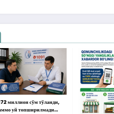
лион сўм тўланди,
 топширилмади…