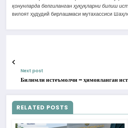
қонунларда
белгиланган
ҳуқуқларни
билиш
ис
вилоят
ҳудудий
бирлашмаси
мутахассиси
Шаҳл
Next post
Билимли истеъмолчи – ҳимояланган ис
RELATED POSTS