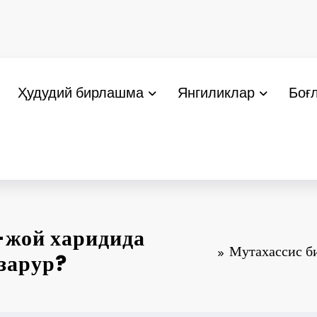
Ҳудудий бирлашма
Янгиликлар
Боғ
й-жой харидида
Мутахассис би
зарур?