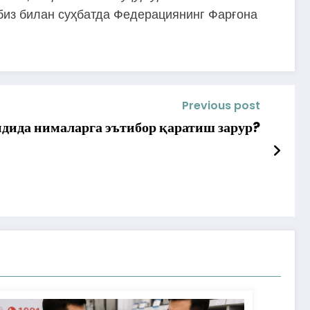
биз
билан
суҳбатда
Федерациянинг
Фарғона
Previous post
дида нималарга эътибор қаратиш зарур?