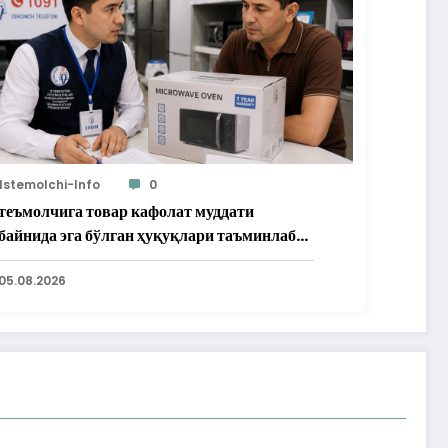
Istemolchi-Info
0
теъмолчига товар кафолат муддати
байнида эга бўлган ҳуқуқлари таъминлаб
рилди
05.08.2026