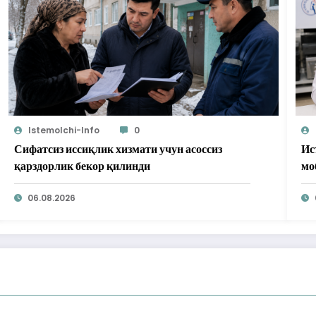
Istemolchi-Info
0
Сифатсиз иссиқлик хизмати учун асоссиз
Ис
қарздорлик бекор қилинди
мо
бе
06.08.2026