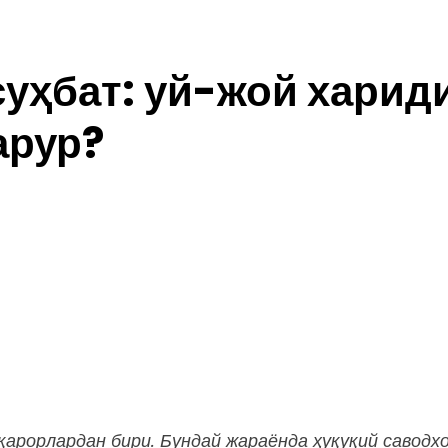
суҳбат: уй-жой харид
арур?
қарорлардан
бири.
Бундай
жараёнда
ҳуқуқий
саводхо