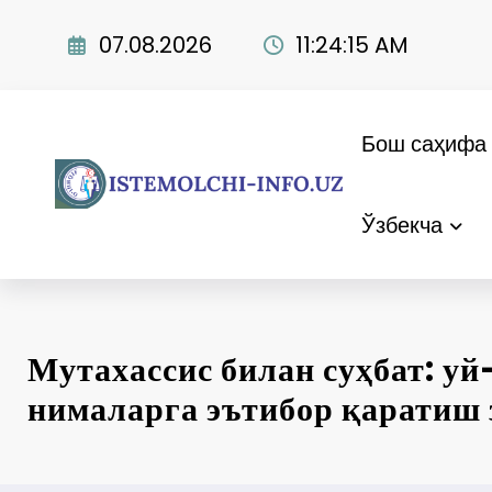
Skip
to
07.08.2026
11:24:16 AM
content
Бош саҳифа
Ўзбекча
Мутахассис билан суҳбат: у
нималарга эътибор қаратиш 