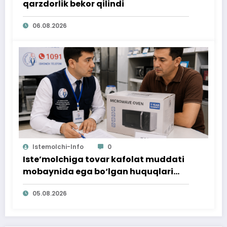
qarzdorlik bekor qilindi
06.08.2026
Istemolchi-Info
0
Iste’molchiga tovar kafolat muddati
mobaynida ega bo‘lgan huquqlari
ta’minlab berildi
05.08.2026