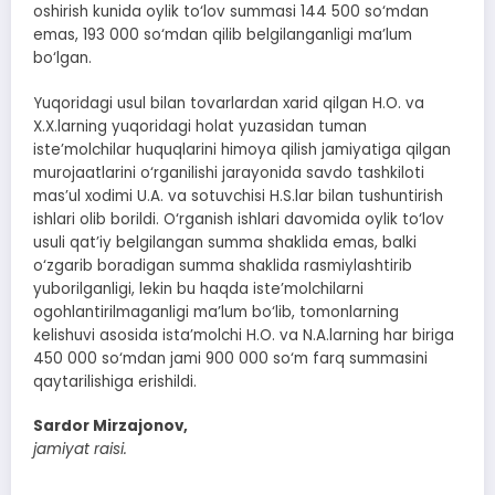
oshirish kunida oylik to‘lov summasi 144 500 so‘mdan
emas, 193 000 so‘mdan qilib belgilanganligi ma’lum
bo‘lgan.
Yuqoridagi usul bilan tovarlardan xarid qilgan H.O. va
X.X.larning yuqoridagi holat yuzasidan tuman
iste’molchilar huquqlarini himoya qilish jamiyatiga qilgan
murojaatlarini o‘rganilishi jarayonida savdo tashkiloti
mas’ul xodimi U.A. va sotuvchisi H.S.lar bilan tushuntirish
ishlari olib borildi. O‘rganish ishlari davomida oylik to‘lov
usuli qat’iy belgilangan summa shaklida emas, balki
o‘zgarib boradigan summa shaklida rasmiylashtirib
yuborilganligi, lekin bu haqda iste’molchilarni
ogohlantirilmaganligi ma’lum bo‘lib, tomonlarning
kelishuvi asosida ista’molchi H.O. va N.A.larning har biriga
450 000 so‘mdan jami 900 000 so‘m farq summasini
qaytarilishiga erishildi.
Sardor Mirzajonov,
jamiyat raisi.