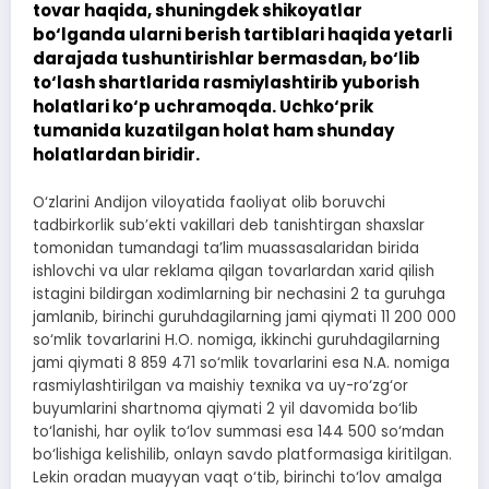
tovar haqida, shuningdek shikoyatlar
bo‘lganda ularni berish tartiblari haqida yetarli
darajada tushuntirishlar bermasdan, bo‘lib
to‘lash shartlarida rasmiylashtirib yuborish
holatlari ko‘p uchramoqda. Uchko‘prik
tumanida kuzatilgan holat ham shunday
holatlardan biridir.
O‘zlarini Andijon viloyatida faoliyat olib boruvchi
tadbirkorlik sub’ekti vakillari deb tanishtirgan shaxslar
tomonidan tumandagi ta’lim muassasalaridan birida
ishlovchi va ular reklama qilgan tovarlardan xarid qilish
istagini bildirgan xodimlarning bir nechasini 2 ta guruhga
jamlanib, birinchi guruhdagilarning jami qiymati 11 200 000
so‘mlik tovarlarini H.O. nomiga, ikkinchi guruhdagilarning
jami qiymati 8 859 471 so‘mlik tovarlarini esa N.A. nomiga
rasmiylashtirilgan va maishiy texnika va uy-ro‘zg‘or
buyumlarini shartnoma qiymati 2 yil davomida bo‘lib
to‘lanishi, har oylik to‘lov summasi esa 144 500 so‘mdan
bo‘lishiga kelishilib, onlayn savdo platformasiga kiritilgan.
Lekin oradan muayyan vaqt o‘tib, birinchi to‘lov amalga