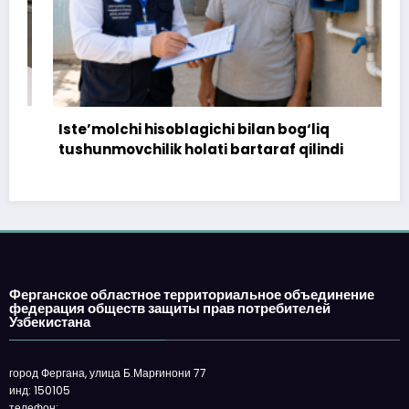
Iste’molchi hisoblagichi bilan bog‘liq
tushunmovchilik holati bartaraf qilindi
Ферганское областное территориальное объединение
федерация обществ защиты прав потребителей
Узбекистана
город Фергана, улица Б.Марғинони 77
инд: 150105
телефон: