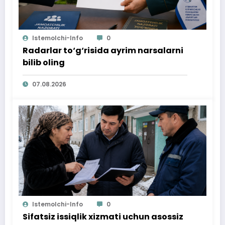
Istemolchi-Info
0
Radarlar to‘g‘risida ayrim narsalarni
bilib oling
07.08.2026
Istemolchi-Info
0
Sifatsiz issiqlik xizmati uchun asossiz