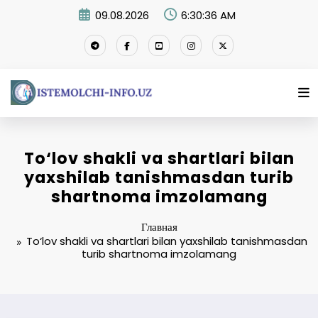
Перейти
09.08.2026
6:30:37 AM
к
содержимому
To‘lov shakli va shartlari bilan
yaxshilab tanishmasdan turib
shartnoma imzolamang
Главная
To‘lov shakli va shartlari bilan yaxshilab tanishmasdan
turib shartnoma imzolamang