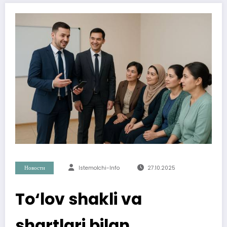
Новости
Istemolchi-Info
27.10.2025
To‘lov shakli va
shartlari bilan