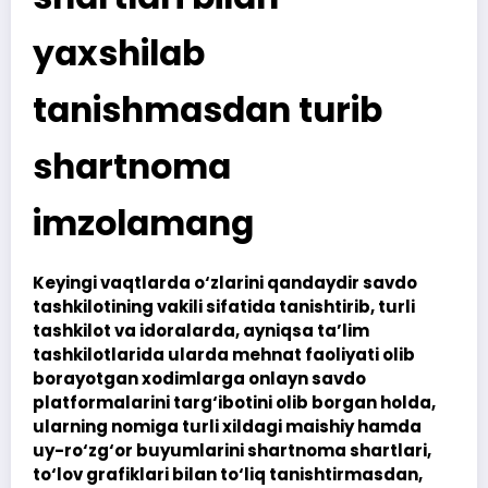
yaxshilab
tanishmasdan turib
shartnoma
imzolamang
Keyingi vaqtlarda o‘zlarini qandaydir savdo
tashkilotining vakili sifatida tanishtirib, turli
tashkilot va idoralarda, ayniqsa ta’lim
tashkilotlarida ularda mehnat faoliyati olib
borayotgan xodimlarga onlayn savdo
platformalarini targ‘ibotini olib borgan holda,
ularning nomiga turli xildagi maishiy hamda
uy-ro‘zg‘or buyumlarini shartnoma shartlari,
to‘lov grafiklari bilan to‘liq tanishtirmasdan,