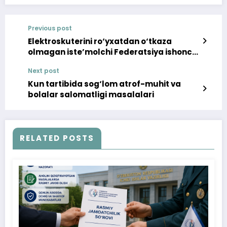
Previous post
Elektroskuterini ro‘yxatdan o‘tkaza
olmagan iste’molchi Federatsiya ishonch
telefoniga murojaat qilgan
Next post
Kun tartibida sog‘lom atrof-muhit va
bolalar salomatligi masalalari
RELATED POSTS