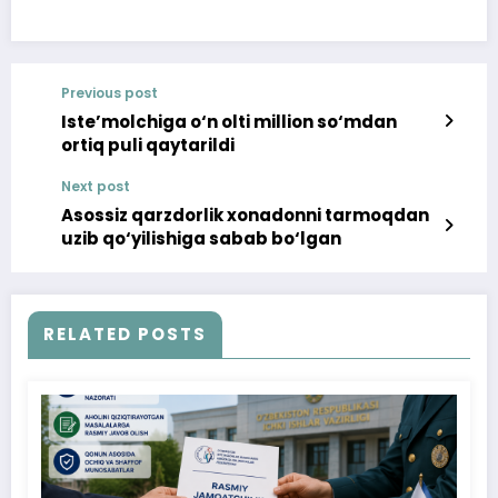
Previous post
Iste’molchiga o‘n olti million so‘mdan
ortiq puli qaytarildi
Next post
Asossiz qarzdorlik xonadonni tarmoqdan
uzib qo‘yilishiga sabab bo‘lgan
RELATED POSTS