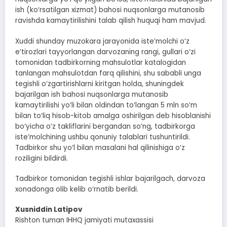
ish (ko‘rsatilgan xizmat) bahosi nuqsonlarga mutanosib
ravishda kamaytirilishini talab qilish huquqi ham mavjud.
Xuddi shunday muzokara jarayonida iste’molchi o‘z
e’tirozlari tayyorlangan darvozaning rangi, gullari o‘zi
tomonidan tadbirkorning mahsulotlar katalogidan
tanlangan mahsulotdan farq qilishini, shu sababli unga
tegishli o‘zgartirishlarni kiritgan holda, shuningdek
bajarilgan ish bahosi nuqsonlarga mutanosib
kamaytirilishi yo‘li bilan oldindan to‘langan 5 mln so‘m
bilan to‘liq hisob-kitob amalga oshirilgan deb hisoblanishi
bo‘yicha o‘z takliflarini bergandan so‘ng, tadbirkorga
iste’molchining ushbu qonuniy talablari tushuntirildi.
Tadbirkor shu yo‘l bilan masalani hal qilinishiga o‘z
roziligini bildirdi.
Tadbirkor tomonidan tegishli ishlar bajarilgach, darvoza
xonadonga olib kelib o‘rnatib berildi.
Xusniddin Latipov
Rishton tuman IHHQ jamiyati mutaxassisi