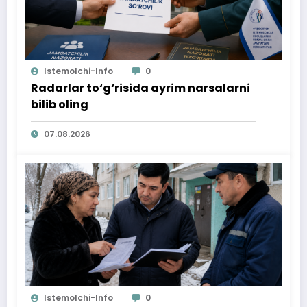
Istemolchi-Info
0
Radarlar to‘g‘risida ayrim narsalarni
bilib oling
07.08.2026
Istemolchi-Info
0