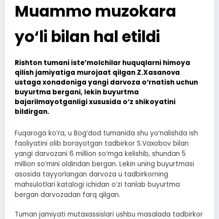
Muammo muzokara
yo‘li bilan hal etildi
Rishton tumani iste’molchilar huquqlarni himoya
qilish jamiyatiga murojaat qilgan Z.Xasanova
ustaga xonadoniga yangi darvoza o‘rnatish uchun
buyurtma bergani, lekin buyurtma
bajarilmayotganligi xususida o‘z shikoyatini
bildirgan.
Fuqaroga ko‘ra, u Bog‘dod tumanida shu yo‘nalishda ish
faoliyatini olib borayotgan tadbirkor S.Vaxobov bilan
yangi darvozani 6 million so‘mga kelishib, shundan 5
million so‘mini oldindan bergan. Lekin uning buyurtmasi
asosida tayyorlangan darvoza u tadbirkorning
mahsulotlari katalogi ichidan o‘zi tanlab buyurtma
bergan darvozadan farq qilgan.
Tuman jamiyati mutaxassislari ushbu masalada tadbirkor