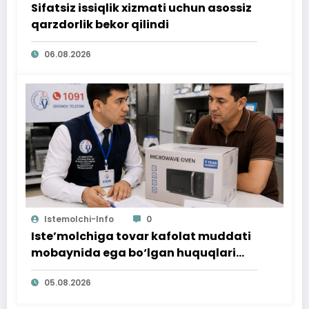
Sifatsiz issiqlik xizmati uchun asossiz
qarzdorlik bekor qilindi
06.08.2026
Istemolchi-Info
0
Iste’molchiga tovar kafolat muddati
mobaynida ega bo‘lgan huquqlari
ta’minlab berildi
05.08.2026