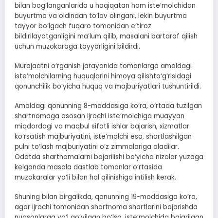
bilan bog‘langanlarida u haqiqatan ham iste’molchidan
buyurtma va oldindan to‘lov olingani, lekin buyurtma
tayyor bo‘lgach fuqaro tomonidan e’tiroz
bildirilayotganligini ma’lum qilib, masalani bartaraf qilish
uchun muzokaraga tayyorligini bildirdi.
Murojaatni o‘rganish jarayonida tomonlarga amaldagi
iste’molchilarning huquqlarini himoya qilishto‘g‘risidagi
qonunchilik bo‘yicha huquq va majburiyatlari tushuntirildi.
Amaldagi qonunning 8-moddasiga ko‘ra, o‘rtada tuzilgan
shartnomaga asosan ijrochi iste’molchiga muayyan
miqdordagi va maqbul sifatli ishlar bajarish, xizmatlar
ko‘rsatish majburiyatini, iste’molchi esa, shartlashilgan
pulni to‘lash majburiyatini o‘z zimmalariga oladilar.
Odatda shartnomalarni bajarilishi bo‘yicha nizolar yuzaga
kelganda masala dastlab tomonlar o‘rtasida
muzokaralar yo‘li bilan hal qilinishiga intilish kerak.
Shuning bilan birgalikda, qonunning 19-moddasiga ko‘ra,
agar ijrochi tomonidan shartnoma shartlarini bajarishda
nuqsonlarga yo‘l qo‘yilgan bo‘lsa, iste’molchida bajarilgan