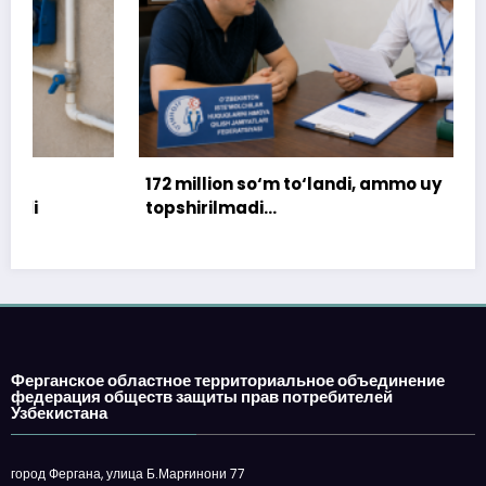
172 million so‘m to‘landi, ammo uy
topshirilmadi…
Ферганское областное территориальное объединение
федерация обществ защиты прав потребителей
Узбекистана
город Фергана, улица Б.Марғинони 77