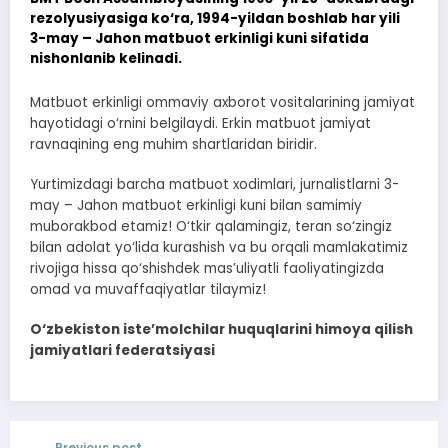
rezolyusiyasiga ko‘ra, 1994-yildan boshlab har yili
3-may – Jahon matbuot erkinligi kuni sifatida
nishonlanib kelinadi.
Matbuot erkinligi ommaviy axborot vositalarining jamiyat
hayotidagi o‘rnini belgilaydi. Erkin matbuot jamiyat
ravnaqining eng muhim shartlaridan biridir.
Yurtimizdagi barcha matbuot xodimlari, jurnalistlarni 3-
may – Jahon matbuot erkinligi kuni bilan samimiy
muborakbod etamiz! O‘tkir qalamingiz, teran so‘zingiz
bilan adolat yo‘lida kurashish va bu orqali mamlakatimiz
rivojiga hissa qo‘shishdek mas’uliyatli faoliyatingizda
omad va muvaffaqiyatlar tilaymiz!
O‘zbekiston iste’molchilar huquqlarini himoya qilish
jamiyatlari federatsiyasi
Previous post