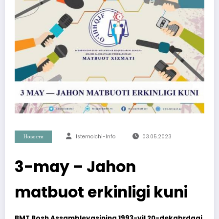
Новости
Istemolchi-Info
03.05.2023
3-may – Jahon
matbuot erkinligi kuni
BMT Bosh Assambleyasining 1993-yil 20-dekabrdagi