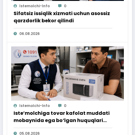
Istemolchi-Info
0
Sifatsiz issiqlik xizmati uchun asossiz
qarzdorlik bekor qilindi
06.08.2026
Istemolchi-Info
0
Iste’molchiga tovar kafolat muddati
mobaynida ega bo‘lgan huquqlari
ta’minlab berildi
05.08.2026