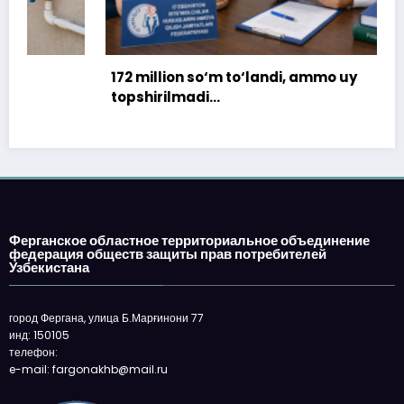
172 million so‘m to‘landi, ammo uy
topshirilmadi…
Ферганское областное территориальное объединение
федерация обществ защиты прав потребителей
Узбекистана
город Фергана, улица Б.Марғинони 77
инд: 150105
телефон:
e-mail: fargonakhb@mail.ru