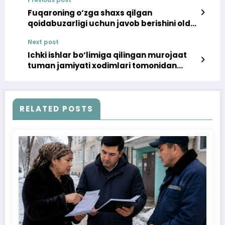
Fuqaroning o‘zga shaxs qilgan
qoidabuzarligi uchun javob berishini oldi
olindi
Next post
Ichki ishlar bo‘limiga qilingan murojaat
tuman jamiyati xodimlari tomonidan
ijobiy hal etildi
RELATED POSTS