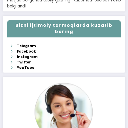
mavjud boʼlganda tabiiy gazning 1 kubometri 380 soʼm etib
belgilandi.
Bizni ijtimoiy tarmoqlarda kuzatib
boring
Telegram
Facebook
Instagram
Twitter
YouTube