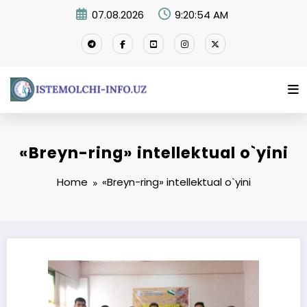
Skip
07.08.2026
9:20:54 AM
to
content
«Breyn-ring» intellektual o`yini
Home
«Breyn-ring» intellektual o`yini