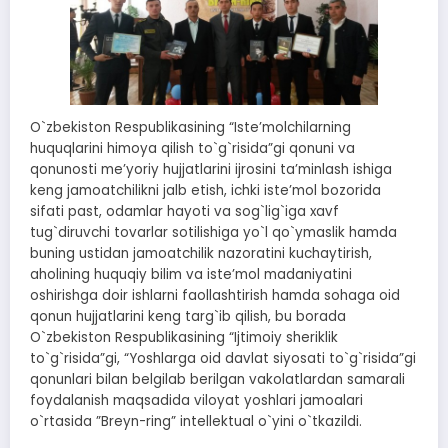
O`zbekiston Respublikasining “Isteʼmolchilarning
huquqlarini himoya qilish to`g`risida”gi qonuni va
qonunosti meʼyoriy hujjatlarini ijrosini taʼminlash ishiga
keng jamoatchilikni jalb etish, ichki isteʼmol bozorida
sifati past, odamlar hayoti va sog`lig`iga xavf
tug`diruvchi tovarlar sotilishiga yo`l qo`ymaslik hamda
buning ustidan jamoatchilik nazoratini kuchaytirish,
aholining huquqiy bilim va isteʼmol madaniyatini
oshirishga doir ishlarni faollashtirish hamda sohaga oid
qonun hujjatlarini keng targ`ib qilish, bu borada
O`zbekiston Respublikasining “Ijtimoiy sheriklik
to`g`risida”gi, “Yoshlarga oid davlat siyosati to`g`risida”gi
qonunlari bilan belgilab berilgan vakolatlardan samarali
foydalanish maqsadida viloyat yoshlari jamoalari
o`rtasida ”Breyn-ring” intellektual o`yini o`tkazildi.