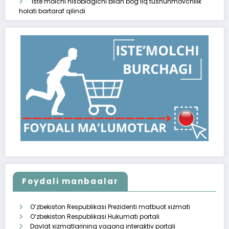
Iste’molchi hisoblagichi bilan bog‘liq tushunmovchilik
holati bartaraf qilindi
Foydali manbaalar
O’zbekiston Respublikasi Prezidenti matbuot xizmati
O‘zbekiston Respublikasi Hukumati portali
Davlat xizmatlarining yagona interaktiv portali