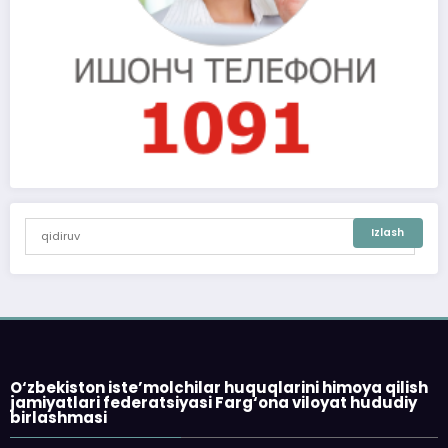
O‘zbekiston iste’molchilar huquqlarini himoya qilish
jamiyatlari federatsiyasi Farg‘ona viloyat hududiy
birlashmasi