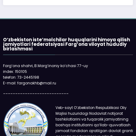
O‘zbekiston iste’molchilar huquqlarini himoya qilish
jamiyatlari federatsiyasi Farg‘ona viloyat hududiy
birlashmasi
Farg‘ona shahri, B.Marg‘inoniy ko‘chasi 77-uy
index: 150105
telefon: 73-2445198
E-mail: fargonakhb@mail.ru
___________________________
Veb-sayt O‘zbekiston Respublikasi Oliy
Majlisi huzuridagi Nodavlat notijorat
tashkilotlarini va fuqarolik jamiyatining
boshqa institutlarini qo‘llab-quvvatlash
jamoat fondidan ajratilgan davlat granti