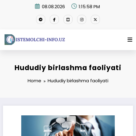
Skip
08.08.2026
1:15:58 PM
to
content
Hududiy birlashma faoliyati
Home
Hududiy birlashma faoliyati