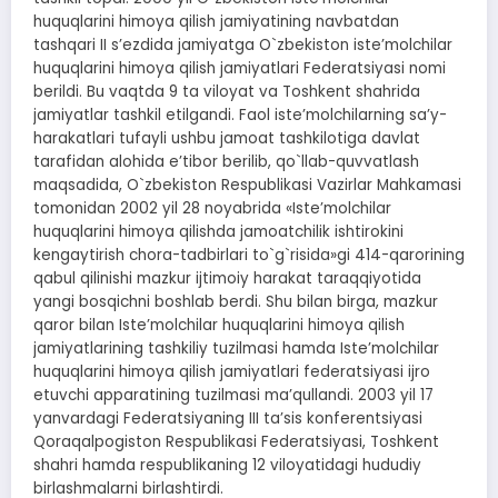
huquqlarini himoya qilish jamiyatining navbatdan
tashqari II sʼezdida jamiyatga O`zbekiston isteʼmolchilar
huquqlarini himoya qilish jamiyatlari Federatsiyasi nomi
berildi. Bu vaqtda 9 ta viloyat va Toshkent shahrida
jamiyatlar tashkil etilgandi. Faol isteʼmolchilarning saʼy-
harakatlari tufayli ushbu jamoat tashkilotiga davlat
tarafidan alohida eʼtibor berilib, qo`llab-quvvatlash
maqsadida, O`zbekiston Respublikasi Vazirlar Mahkamasi
tomonidan 2002 yil 28 noyabrida «Isteʼmolchilar
huquqlarini himoya qilishda jamoatchilik ishtirokini
kengaytirish chora-tadbirlari to`g`risida»gi 414-qarorining
qabul qilinishi mazkur ijtimoiy harakat taraqqiyotida
yangi bosqichni boshlab berdi. Shu bilan birga, mazkur
qaror bilan Isteʼmolchilar huquqlarini himoya qilish
jamiyatlarining tashkiliy tuzilmasi hamda Isteʼmolchilar
huquqlarini himoya qilish jamiyatlari federatsiyasi ijro
etuvchi apparatining tuzilmasi maʼqullandi. 2003 yil 17
yanvardagi Federatsiyaning III taʼsis konferentsiyasi
Qoraqalpogiston Respublikasi Federatsiyasi, Toshkent
shahri hamda respublikaning 12 viloyatidagi hududiy
birlashmalarni birlashtirdi.