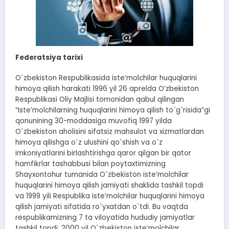
Federatsiya tarixi
O`zbekiston Respublikasida isteʼmolchilar huquqlarini
himoya qilish harakati 1996 yil 26 aprelda Oʼzbekiston
Respublikasi Oliy Majlisi tomonidan qabul qilingan
“Isteʼmolchilarning huquqlarini himoya qilish to`g`risida”gi
qonunining 30-moddasiga muvofiq 1997 yilda
O`zbekiston aholisini sifatsiz mahsulot va xizmatlardan
himoya qilishga o`z ulushini qo`shish va o`z
imkoniyatlarini birlashtirishga qaror qilgan bir qator
hamfikrlar tashabbusi bilan poytaxtimizning
Shayxontohur tumanida O`zbekiston isteʼmolchilar
huquqlarini himoya qilish jamiyati shaklida tashkil topdi
va 1999 yili Respublika isteʼmolchilar huquqlarini himoya
qilish jamiyati sifatida ro`yxatdan o`tdi. Bu vaqtda
respublikamizning 7 ta viloyatida hududiy jamiyatlar
tashkil topdi. 2000 yil O`zbekiston isteʼmolchilar