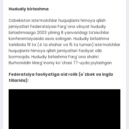
Hududiy birlashma
Ozbekiston isteʼmolchilar huquqlarini himoya qilish
jamiyatlari Federatsiyasi Farg`ona viloyat hududiy
birlashmasiga 2003 yilning 8 yanvaridagi taʼsischilar
konferentsiyasida asos solingan. Hududiy birlashma
tarkibida 19 ta (4 ta shahar va 15 ta tuman) isteʼmolchilar
huquqlarini himoya qilish jamiyatlari faoliyat olib
bormoqda. Hududiy birlashma Farg`ona shahri
Burhoniddin Marg`inoniy ko`chasi 77-uyda joylashgan.
Federatsiya faoliyatiga oid rolik (o`zbek va ingliz
tillarida):