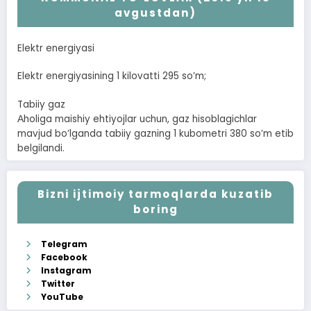
avgustdan)
Elektr energiyasi
Elektr energiyasining 1 kilovatti 295 soʼm;
Tabiiy gaz
Аholiga maishiy ehtiyojlar uchun, gaz hisoblagichlar
mavjud boʼlganda tabiiy gazning 1 kubometri 380 soʼm etib
belgilandi.
Bizni ijtimoiy tarmoqlarda kuzatib
boring
Telegram
Facebook
Instagram
Twitter
YouTube