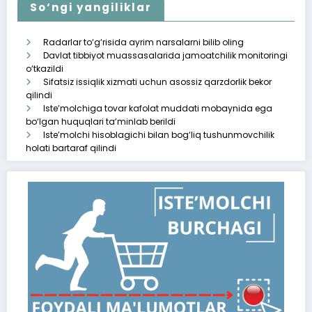
So‘ngi yangiliklar
Radarlar to‘g‘risida ayrim narsalarni bilib oling
Davlat tibbiyot muassasalarida jamoatchilik monitoringi
o‘tkazildi
Sifatsiz issiqlik xizmati uchun asossiz qarzdorlik bekor
qilindi
Iste’molchiga tovar kafolat muddati mobaynida ega
bo‘lgan huquqlari ta’minlab berildi
Iste’molchi hisoblagichi bilan bog‘liq tushunmovchilik
holati bartaraf qilindi